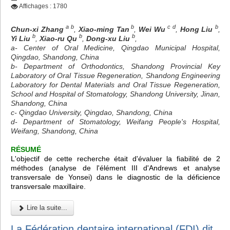
Affichages : 1780
a b
b
c d
b
Chun-xi Zhang
,
Xiao-ming Tan
,
Wei Wu
,
Hong Liu
,
b
b
b
Yi Liu
,
Xiao-ru Qu
,
Dong-xu Liu
,
a- Center of Oral Medicine, Qingdao Municipal Hospital,
Qingdao, Shandong, China
b- Department of Orthodontics, Shandong Provincial Key
Laboratory of Oral Tissue Regeneration, Shandong Engineering
Laboratory for Dental Materials and Oral Tissue Regeneration,
School and Hospital of Stomatology, Shandong University, Jinan,
Shandong, China
c- Qingdao University, Qingdao, Shandong, China
d- Department of Stomatology, Weifang People's Hospital,
Weifang, Shandong, China
RÉSUMÉ
L'objectif de cette recherche était d'évaluer la fiabilité de 2
méthodes (analyse de l'élément III d'Andrews et analyse
transversale de Yonsei) dans le diagnostic de la déficience
transversale maxillaire.
Lire la suite...
La Fédération dentaire international (FDI) dit