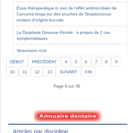
Essai thérapeutique in vivo de l’effet antimicrobien de
Curcuma longa sur des souches de Streptococcus
mutans d’origine buccale
La Dysplasie Osseuse Floride : à propos de 2 cas
symptomatiques
Straumann n!ce
DÉBUT
PRÉCÉDENT
4
5
6
7
8
9
10
11
12
13
SUIVANT
FIN
Page 9 sur 35
Articles par discipline