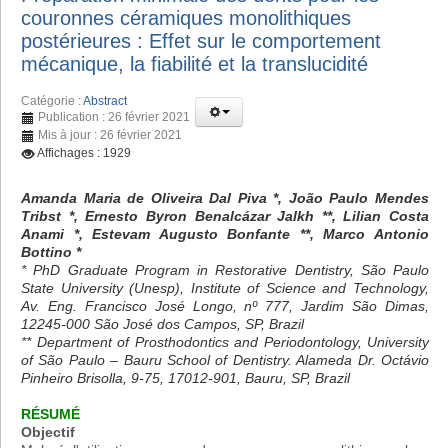
couronnes céramiques monolithiques
postérieures : Effet sur le comportement
mécanique, la fiabilité et la translucidité
Catégorie :
Abstract
Publication : 26 février 2021
Mis à jour : 26 février 2021
Affichages : 1929
Amanda Maria de Oliveira Dal Piva *, João Paulo Mendes
Tribst *, Ernesto Byron Benalcázar Jalkh **, Lilian Costa
Anami *, Estevam Augusto Bonfante **, Marco Antonio
Bottino *
* PhD Graduate Program in Restorative Dentistry, São Paulo
State University (Unesp), Institute of Science and Technology,
Av. Eng. Francisco José Longo, nº 777, Jardim São Dimas,
12245-000 São José dos Campos, SP, Brazil
** Department of Prosthodontics and Periodontology, University
of São Paulo – Bauru School of Dentistry. Alameda Dr. Octávio
Pinheiro Brisolla, 9-75, 17012-901, Bauru, SP, Brazil
RÉSUMÉ
Objectif