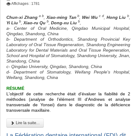
Affichages : 1781
a b
b
c d
b
Chun-xi Zhang
,
Xiao-ming Tan
,
Wei Wu
,
Hong Liu
,
b
b
b
Yi Liu
,
Xiao-ru Qu
,
Dong-xu Liu
,
a- Center of Oral Medicine, Qingdao Municipal Hospital,
Qingdao, Shandong, China
b- Department of Orthodontics, Shandong Provincial Key
Laboratory of Oral Tissue Regeneration, Shandong Engineering
Laboratory for Dental Materials and Oral Tissue Regeneration,
School and Hospital of Stomatology, Shandong University, Jinan,
Shandong, China
c- Qingdao University, Qingdao, Shandong, China
d- Department of Stomatology, Weifang People's Hospital,
Weifang, Shandong, China
RÉSUMÉ
L'objectif de cette recherche était d'évaluer la fiabilité de 2
méthodes (analyse de l'élément III d'Andrews et analyse
transversale de Yonsei) dans le diagnostic de la déficience
transversale maxillaire.
Lire la suite...
La Fédération dentaire international (FDI) dit