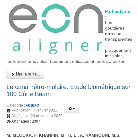
Particularité
:
Les
gouttières
eon
sont
transparentes
,
pratiquement
invisibles,
facilement amovibles, hautement efficaces et faciles à porter.
Lire la suite...
Le canal rétro-molaire. Etude biométrique sur
100 Cône Beam
Catégorie :
Abstract
Publication : 7 janvier 2021
Mis à jour : 24 décembre 2020
Affichages : 2097
M. MLOUKA, F. KHANFIR, M. TLILI, A. HAMROUNI, M.S.