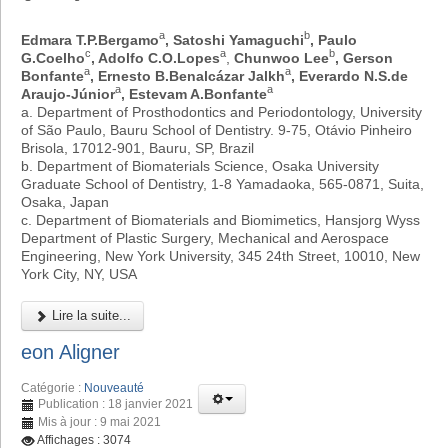
a
b
Edmara T.P.Bergamo
, Satoshi Yamaguchi
, Paulo
c
a
b
G.Coelho
, Adolfo C.O.Lopes
,
Chunwoo Lee
, Gerson
a
a
Bonfante
, Ernesto B.Benalcázar Jalkh
, Everardo N.S.de
a
a
Araujo-Júnior
, Estevam A.Bonfante
a. Department of Prosthodontics and Periodontology, University
of São Paulo, Bauru School of Dentistry. 9-75, Otávio Pinheiro
Brisola, 17012-901, Bauru, SP, Brazil
b. Department of Biomaterials Science, Osaka University
Graduate School of Dentistry, 1-8 Yamadaoka, 565-0871, Suita,
Osaka, Japan
c. Department of Biomaterials and Biomimetics, Hansjorg Wyss
Department of Plastic Surgery, Mechanical and Aerospace
Engineering, New York University, 345 24th Street, 10010, New
York City, NY, USA
Lire la suite...
eon Aligner
Catégorie :
Nouveauté
Publication : 18 janvier 2021
Mis à jour : 9 mai 2021
Affichages : 3074