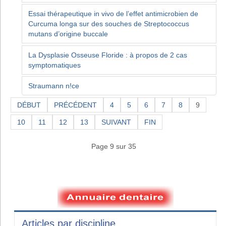
Essai thérapeutique in vivo de l’effet antimicrobien de
Curcuma longa sur des souches de Streptococcus
mutans d’origine buccale
La Dysplasie Osseuse Floride : à propos de 2 cas
symptomatiques
Straumann n!ce
DÉBUT
PRÉCÉDENT
4
5
6
7
8
9
10
11
12
13
SUIVANT
FIN
Page 9 sur 35
Articles par discipline