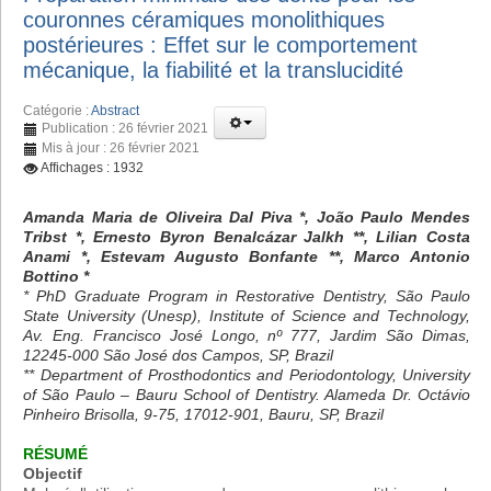
couronnes céramiques monolithiques
postérieures : Effet sur le comportement
mécanique, la fiabilité et la translucidité
Catégorie :
Abstract
Publication : 26 février 2021
Mis à jour : 26 février 2021
Affichages : 1932
Amanda Maria de Oliveira Dal Piva *, João Paulo Mendes
Tribst *, Ernesto Byron Benalcázar Jalkh **, Lilian Costa
Anami *, Estevam Augusto Bonfante **, Marco Antonio
Bottino *
* PhD Graduate Program in Restorative Dentistry, São Paulo
State University (Unesp), Institute of Science and Technology,
Av. Eng. Francisco José Longo, nº 777, Jardim São Dimas,
12245-000 São José dos Campos, SP, Brazil
** Department of Prosthodontics and Periodontology, University
of São Paulo – Bauru School of Dentistry. Alameda Dr. Octávio
Pinheiro Brisolla, 9-75, 17012-901, Bauru, SP, Brazil
RÉSUMÉ
Objectif