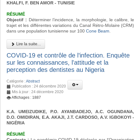
KHALFI, F. BEN AMOR - TUNISIE
RÉSUMÉ
Objectif :
Déterminer l’incidence, la morphologie, le calibre, le
trajet et les différentes variations du Canal Rétro-Molaire (CRM)
dans une population tunisienne sur 100
Cone Beam
.
Lire la suite...
COVID-19 et contrôle de l’infection. Enquête
sur les connaissances, l'attitude et la
perception des dentistes au Nigeria
Catégorie :
Abstract
Publication : 24 décembre 2020
Mis à jour : 24 décembre 2020
Affichages : 1887
K.A. UMEIZUDIKE, P.O. AYANBADEJO, A.C. OGUNDANA,
D.O. OMIDIRAN, E.A. AKAJI, J.T. CARDOSO, A.V. IGBOKOYI
-
NIGÉRIA
RÉSUMÉ
Contexte :
La pandémie COVID-19 déclarée par l'Organisation