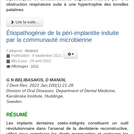
obstruction respiratoire suite à une hypertrophie des tonsilles
palatines.
Lire la suite...
Étiopathogénie de la péri-implantite induite
par la communauté microbienne
Catégorie :
Abstract
Publication : 9 septembre 2021
Mis à jour : 29 avril 2022
Affichages : 1611
G N BELIBASAKIS, D MANOIL
J Dent Res. 2021 Jan;100(1):21-28.
Division of Oral Diseases, Department of Dental Medicine,
Karolinska Institute, Huddinge,
Sweden.
RÉSUMÉ
Les implants dentaires ostéo-intégrés constituent un outil
révolutionnaire dans l'arsenal de la dentisterie reconstructive,
utilisé pour remplacer les dents manquantes et restaurer les