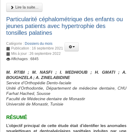
Lire la suite...
Particularité céphalométrique des enfants ou
jeunes patients avec hypertrophie des
tonsilles palatines
Catégorie :
Dossiers du mois
Publication : 16 septembre 2021
Mis à jour : 26 septembre 2022
Affichages : 6845
M. RTIBI
; M. NASFI ; I. MEDHIOUB
; H. GMATI
; A.
BOUGHZELA
; A. ZINELABIDINE
Service d’Orthopédie Dento-faciale
Unité d’Orthodontie, Département de médecine dentaire, CHU
Farhat Hached, Sousse
Faculté de Médecine dentaire de Monastir
Université de Monastir, Tunisie
RÉSUMÉ
L’objectif principal de cette étude était d’identifier les anomalies
squelettiques et dentoalvéolaires sagittales induites par une