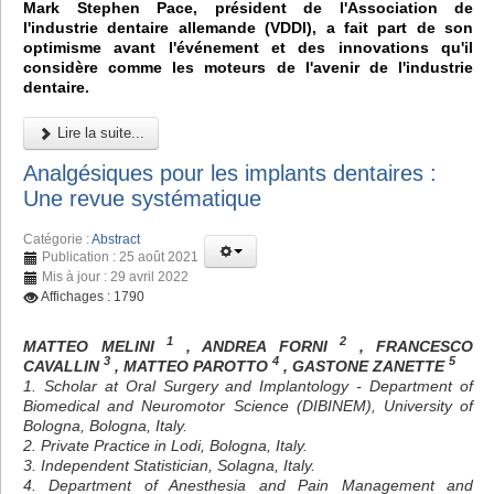
Mark Stephen Pace, président de l'Association de
l'industrie dentaire allemande (VDDI), a fait part de son
optimisme avant l'événement et des innovations qu'il
considère comme les moteurs de l'avenir de l'industrie
dentaire.
Lire la suite...
Analgésiques pour les implants dentaires :
Une revue systématique
Catégorie :
Abstract
Publication : 25 août 2021
Mis à jour : 29 avril 2022
Affichages : 1790
1
2
MATTEO MELINI
, ANDREA FORNI
, FRANCESCO
3
4
5
CAVALLIN
, MATTEO PAROTTO
, GASTONE ZANETTE
1. Scholar at Oral Surgery and Implantology - Department of
Biomedical and Neuromotor Science (DIBINEM), University of
Bologna, Bologna, Italy.
2. Private Practice in Lodi, Bologna, Italy.
3. Independent Statistician, Solagna, Italy.
4. Department of Anesthesia and Pain Management and