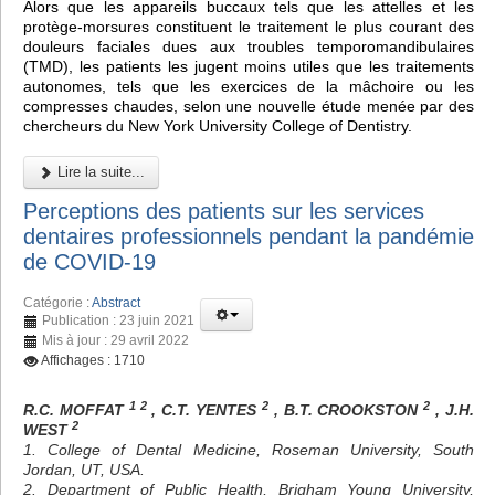
Alors que les appareils buccaux tels que les attelles et les
protège-morsures constituent le traitement le plus courant des
douleurs faciales dues aux troubles temporomandibulaires
(TMD), les patients les jugent moins utiles que les traitements
autonomes, tels que les exercices de la mâchoire ou les
compresses chaudes, selon une nouvelle étude menée par des
chercheurs du New York University College of Dentistry.
Lire la suite...
Perceptions des patients sur les services
dentaires professionnels pendant la pandémie
de COVID-19
Catégorie :
Abstract
Publication : 23 juin 2021
Mis à jour : 29 avril 2022
Affichages : 1710
1 2
2
2
R.C. MOFFAT
, C.T. YENTES
, B.T. CROOKSTON
, J.H.
2
WEST
1. College of Dental Medicine, Roseman University, South
Jordan, UT, USA.
2. Department of Public Health, Brigham Young University,