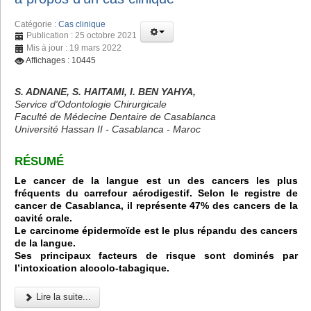
Catégorie :
Cas clinique
Publication : 25 octobre 2021
Mis à jour : 19 mars 2022
Affichages : 10445
S. ADNANE, S. HAITAMI, I. BEN YAHYA,
Service d'Odontologie Chirurgicale
Faculté de Médecine Dentaire de Casablanca
Université Hassan II - Casablanca - Maroc
RÉSUMÉ
Le cancer de la langue est un des cancers les plus
fréquents du carrefour aérodigestif. Selon le registre de
cancer de Casablanca, il représente 47% des cancers de la
cavité orale.
Le carcinome épidermoïde est le plus répandu des cancers
de la langue.
Ses principaux facteurs de risque sont dominés par
l’intoxication alcoolo-tabagique.
Lire la suite...