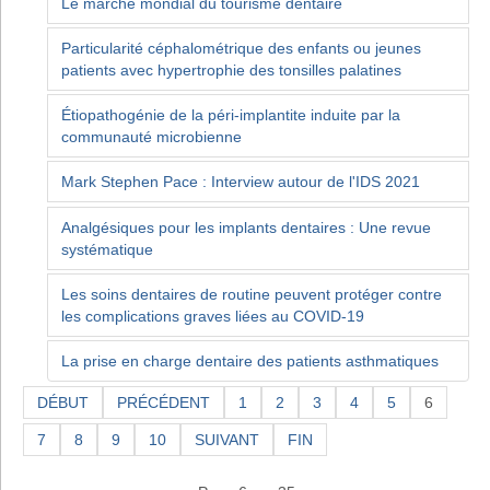
Le marché mondial du tourisme dentaire
Particularité céphalométrique des enfants ou jeunes
patients avec hypertrophie des tonsilles palatines
Étiopathogénie de la péri-implantite induite par la
communauté microbienne
Mark Stephen Pace : Interview autour de l'IDS 2021
Analgésiques pour les implants dentaires : Une revue
systématique
Les soins dentaires de routine peuvent protéger contre
les complications graves liées au COVID-19
La prise en charge dentaire des patients asthmatiques
DÉBUT
PRÉCÉDENT
1
2
3
4
5
6
7
8
9
10
SUIVANT
FIN