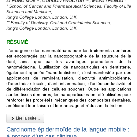
ZI HONG MOK * , GORDON PROCTOR ** , MAYA THANOU *
* School of Cancer and Pharmaceutical Sciences, Faculty of Life
Sciences and Medicine,
King's College London, London, U.K.
** Faculty of Dentistry, Oral and Craniofacial Sciences,
King's College London, London, U.K.
RÉSUMÉ
L'émergence des nanomatériaux pour les traitements dentaires
est encouragée par la nanotopographie de la structure de la
dent, ainsi que par les avantages prometteurs de la
nanomédecine. L'utilisation de nanoparticules en dentisterie,
également appelée "nanodentisterie", s'est manifestée par des
applications de reminéralisation, d'activité antimicrobienne,
d'anesthésie locale, d'anti-inflammation, d'ostéoconductivité et
de différenciation des cellules souches. Outre les applications
sur les tissus dentaires, les nanoparticules ont été utilisées pour
renforcer les propriétés mécaniques des composites dentaires,
améliorant leur liaison et leur ancrage et réduisant la friction.
Lire la suite...
Carcinome épidermoïde de la langue mobile :
à propos d’un cas clinique