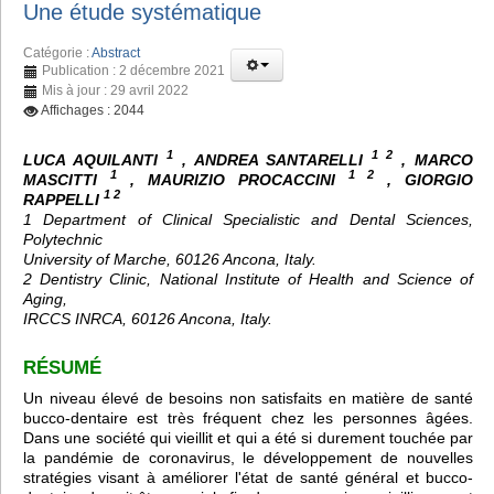
Une étude systématique
Catégorie :
Abstract
Publication : 2 décembre 2021
Mis à jour : 29 avril 2022
Affichages : 2044
1
1 2
LUCA AQUILANTI
, ANDREA SANTARELLI
, MARCO
1
1 2
MASCITTI
, MAURIZIO PROCACCINI
, GIORGIO
1 2
RAPPELLI
1 Department of Clinical Specialistic and Dental Sciences,
Polytechnic
University of Marche, 60126 Ancona, Italy.
2 Dentistry Clinic, National Institute of Health and Science of
Aging,
IRCCS INRCA, 60126 Ancona, Italy.
RÉSUMÉ
Un niveau élevé de besoins non satisfaits en matière de santé
bucco-dentaire est très fréquent chez les personnes âgées.
Dans une société qui vieillit et qui a été si durement touchée par
la pandémie de coronavirus, le développement de nouvelles
stratégies visant à améliorer l'état de santé général et bucco-