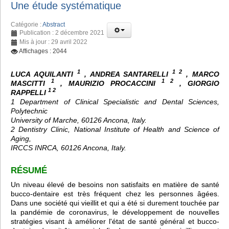
Une étude systématique
Catégorie :
Abstract
Publication : 2 décembre 2021
Mis à jour : 29 avril 2022
Affichages : 2044
1
1 2
LUCA AQUILANTI
, ANDREA SANTARELLI
, MARCO
1
1 2
MASCITTI
, MAURIZIO PROCACCINI
, GIORGIO
1 2
RAPPELLI
1 Department of Clinical Specialistic and Dental Sciences,
Polytechnic
University of Marche, 60126 Ancona, Italy.
2 Dentistry Clinic, National Institute of Health and Science of
Aging,
IRCCS INRCA, 60126 Ancona, Italy.
RÉSUMÉ
Un niveau élevé de besoins non satisfaits en matière de santé
bucco-dentaire est très fréquent chez les personnes âgées.
Dans une société qui vieillit et qui a été si durement touchée par
la pandémie de coronavirus, le développement de nouvelles
stratégies visant à améliorer l'état de santé général et bucco-