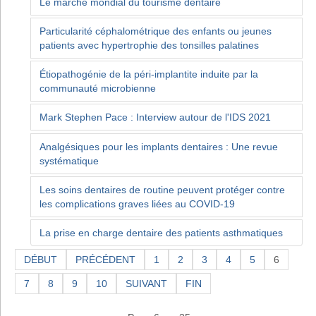
Le marché mondial du tourisme dentaire
Particularité céphalométrique des enfants ou jeunes
patients avec hypertrophie des tonsilles palatines
Étiopathogénie de la péri-implantite induite par la
communauté microbienne
Mark Stephen Pace : Interview autour de l'IDS 2021
Analgésiques pour les implants dentaires : Une revue
systématique
Les soins dentaires de routine peuvent protéger contre
les complications graves liées au COVID-19
La prise en charge dentaire des patients asthmatiques
DÉBUT
PRÉCÉDENT
1
2
3
4
5
6
7
8
9
10
SUIVANT
FIN