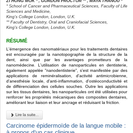
ZI HONG MOK * , GORDON PROCTOR ** , MAYA THANOU *
* School of Cancer and Pharmaceutical Sciences, Faculty of Life
Sciences and Medicine,
King's College London, London, U.K.
** Faculty of Dentistry, Oral and Craniofacial Sciences,
King's College London, London, U.K.
RÉSUMÉ
L'émergence des nanomatériaux pour les traitements dentaires
est encouragée par la nanotopographie de la structure de la
dent, ainsi que par les avantages prometteurs de la
nanomédecine. L'utilisation de nanoparticules en dentisterie,
également appelée "nanodentisterie", s'est manifestée par des
applications de reminéralisation, d'activité antimicrobienne,
d'anesthésie locale, d'anti-inflammation, d'ostéoconductivité et
de différenciation des cellules souches. Outre les applications
sur les tissus dentaires, les nanoparticules ont été utilisées pour
renforcer les propriétés mécaniques des composites dentaires,
améliorant leur liaison et leur ancrage et réduisant la friction.
Lire la suite...
Carcinome épidermoïde de la langue mobile :
à propos d’un cas clinique