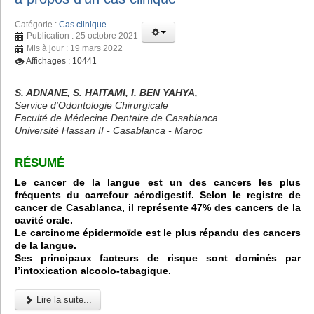
Catégorie :
Cas clinique
Publication : 25 octobre 2021
Mis à jour : 19 mars 2022
Affichages : 10441
S. ADNANE, S. HAITAMI, I. BEN YAHYA,
Service d'Odontologie Chirurgicale
Faculté de Médecine Dentaire de Casablanca
Université Hassan II - Casablanca - Maroc
RÉSUMÉ
Le cancer de la langue est un des cancers les plus
fréquents du carrefour aérodigestif. Selon le registre de
cancer de Casablanca, il représente 47% des cancers de la
cavité orale.
Le carcinome épidermoïde est le plus répandu des cancers
de la langue.
Ses principaux facteurs de risque sont dominés par
l’intoxication alcoolo-tabagique.
Lire la suite...