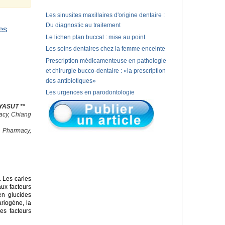
Les sinusites maxillaires d'origine dentaire :
Du diagnostic au traitement
es
Le lichen plan buccal : mise au point
Les soins dentaires chez la femme enceinte
Prescription médicamenteuse en pathologie
et chirurgie bucco-dentaire : «la prescription
des antibiotiques»
Les urgences en parodontologie
YASUT **
macy, Chiang
f Pharmacy,
 Les caries
ux facteurs
en glucides
ariogène, la
les facteurs