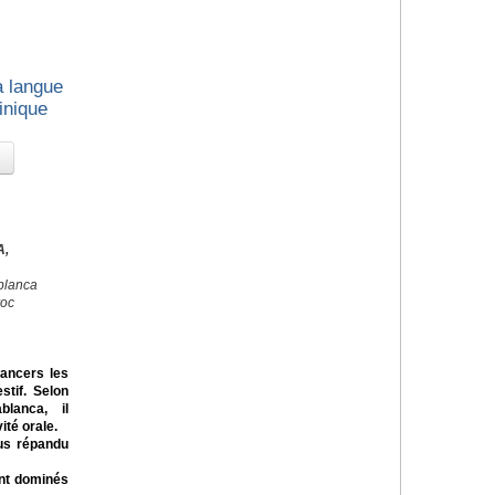
a langue
inique
A,
blanca
roc
cancers les
stif. Selon
lanca, il
té orale.
us répandu
ont dominés