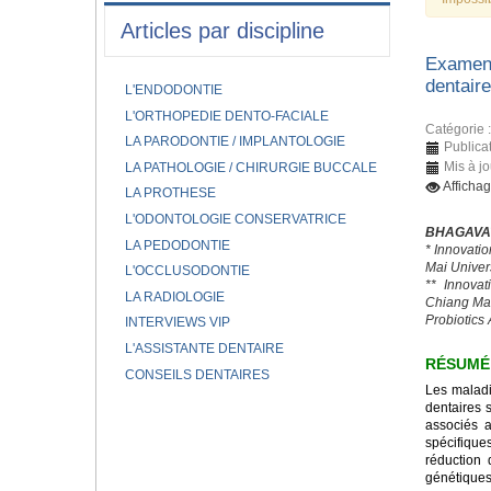
Articles par discipline
Examen 
dentair
L'ENDODONTIE
L'ORTHOPEDIE DENTO-FACIALE
Catégorie 
LA PARODONTIE / IMPLANTOLOGIE
Publica
Mis à jo
LA PATHOLOGIE / CHIRURGIE BUCCALE
Afficha
LA PROTHESE
L'ODONTOLOGIE CONSERVATRICE
BHAGAVAT
LA PEDODONTIE
* Innovati
Mai Univer
L'OCCLUSODONTIE
** Innovat
LA RADIOLOGIE
Chiang Mai
Probiotics
INTERVIEWS VIP
L'ASSISTANTE DENTAIRE
RÉSUMÉ
CONSEILS DENTAIRES
Les maladi
dentaires 
associés 
spécifique
réduction 
génétiques 