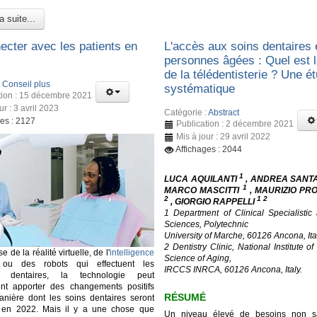
a suite...
ecter avec les patients en
L'accès aux soins dentaires 
personnes âgées : Quel est l
de la télédentisterie ? Une é
:
Conseil plus
systématique
tion : 15 décembre 2021
ur : 3 avril 2023
Catégorie :
Abstract
ges : 2127
Publication : 2 décembre 2021
Mis à jour : 29 avril 2022
Affichages : 2044
1
LUCA AQUILANTI
, ANDREA SANT
1
MARCO MASCITTI
, MAURIZIO PR
2
1 2
, GIORGIO RAPPELLI
1 Department of Clinical Specialistic
Sciences, Polytechnic
University of Marche, 60126 Ancona, Ita
2 Dentistry Clinic, National Institute o
se de la réalité virtuelle, de l'
intelligence
Science of Aging,
u des robots qui effectuent les
IRCCS INRCA, 60126 Ancona, Italy.
ns dentaires, la technologie peut
ent apporter des changements positifs
RÉSUMÉ
nière dont les soins dentaires seront
 en 2022. Mais il y a une chose que
Un niveau élevé de besoins non sat