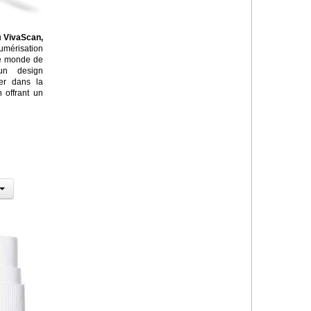
u
VivaScan,
umérisation
 le monde de
un design
rer dans la
 offrant un