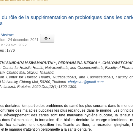
du rôle de la supplémentation en probiotiques dans les cari
es
:
Abstract
tion : 24 décembre 2021
ur : 29 avril 2022
ges : 1776
HI SUNDARAM SIVAMARUTHI * , PERIYANAINA KESIKA * , CHAIYAVAT CHAI
on Center for Holistic Health, Nutraceuticals, and Cosmeceuticals, Faculty of Phar
sity, Chiang Mai, 50200, Thailand.
ion Center for Holistic Health, Nutraceuticals, and Cosmeceuticals, Faculty o
 University, Chiang Mai, 50200, Thailand.
chaiyavat@gmail.com
.
 Antimicrob Proteins. 2020 Dec;12(4):1300-1309.
es dentaires font partie des problèmes de santé les plus courants dans le monde.
sont l'une des maladies buccales les plus répandues dans le monde. Les principa
au développement des caries sont une mauvaise hygiène buccale, la teneur 
s dans l'alimentation, la formation d'un biofilm dentaire, la charge microbienne c
du flux salivaire, une exposition insuffisante au fluor, la récession gingivale, 
et le manque d'attention personnelle à la santé dentaire.