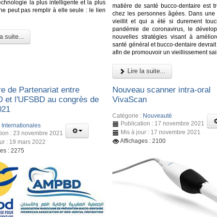
hnologie la plus intelligente et la plus
matière de santé bucco-dentaire est tr
e peut pas remplir à elle seule : le lien
chez les personnes âgées. Dans une 
vieillit et qui a été si durement tou
pandémie de coronavirus, le dévelo
a suite...
nouvelles stratégies visant à améliore
santé général et bucco-dentaire devrait 
afin de promouvoir un vieillissement sai
Lire la suite...
e de Partenariat entre
Nouveau scanner intra-oral
 et l'UFSBD au congrès de
VivaScan
021
Catégorie :
Nouveauté
Publication : 17 novembre 2021
:
Internationales
Mis à jour : 17 novembre 2021
tion : 23 novembre 2021
Affichages : 2100
our : 19 mars 2022
ges : 2275