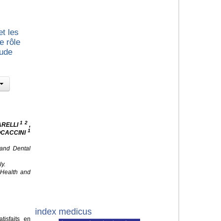
et les
e rôle
tude
1 2
ARELLI
,
1
OCACCINI
 and Dental
ly.
f Health and
index medicus
isfaits en