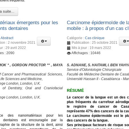
soient fréquents.
a suite...
ériaux émergents pour les
Carcinome épidermoïde de l
ents dentaires
mobile : à propos d’un cas cl
:
Abstract
Catégorie :
Cas clinique
tion : 2 novembre 2021
Publication : 25 octobre 2021
ur : 29 avril 2022
Mis à jour : 19 mars 2022
ges : 2090
Affichages : 10446
MOK * , GORDON PROCTOR ** , MAYA
S. ADNANE, S. HAITAMI, I. BEN YAHY
Service d'Odontologie Chirurgicale
f Cancer and Pharmaceutical Sciences,
Faculté de Médecine Dentaire de Casa
 Life Sciences and Medicine,
Université Hassan II - Casablanca - Ma
lege London, London, U.K.
y of Dentistry, Oral and Craniofacial
RÉSUMÉ
lege London, London, U.K.
Le cancer de la langue est un des 
plus fréquents du carrefour aérodige
le registre de cancer de Casab
représente 47% des cancers de la cavi
nce des nanomatériaux pour les
Le carcinome épidermoïde est le pl
ts dentaires est encouragée par la
des cancers de la langue.
aphie de la structure de la dent, ainsi
Ses principaux facteurs de risque s