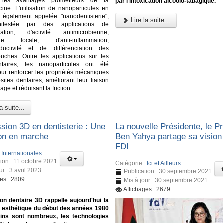
les avantages prometteurs de la
par l’intoxication alcoolo-tabagique.
ne. L'utilisation de nanoparticules en
e, également appelée "nanodentisterie",
Lire la suite...
nifestée par des applications de
isation, d'activité antimicrobienne,
ésie locale, d'anti-inflammation,
nductivité et de différenciation des
ouches. Outre les applications sur les
ntaires, les nanoparticules ont été
pour renforcer les propriétés mécaniques
ites dentaires, améliorant leur liaison
age et réduisant la friction.
a suite...
ssion 3D en dentisterie : Une
La nouvelle Présidente, le Pr
ion en marche
Ben Yahya partage sa vision 
FDI
:
Internationales
tion : 11 octobre 2021
Catégorie :
Ici et Ailleurs
ur : 3 avril 2023
Publication : 30 septembre 2021
ges : 2809
Mis à jour : 30 septembre 2021
Affichages : 2679
on dentaire 3D rappelle aujourd'hui la
e esthétique du début des années 1980
oins sont nombreux, les technologies