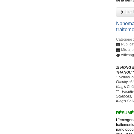
de la dent 
Lire l
Nanomat
traitem
Catégorie 
Publica
Mis à jo
Afficha
ZI HONG 
THANOU *
* School o
Faculty of
King's Col
** Facult
Sciences,
King's Col
RÉSUMÉ
L'émerge
traitemen
nanotopogr