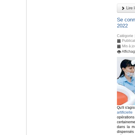
Lire l
Se conn
2022
Catégorie 
Publica
Mis à jo
Afficha
Qu'il s'agis
artificielle
o
opératio
certainem
dans la ma
dispensés