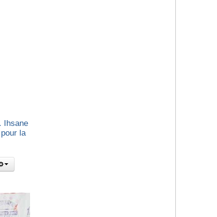
. Ihsane
pour la