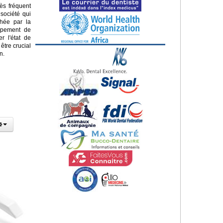
ès fréquent
société qui
chée par la
ppement de
r l'état de
être crucial
n.