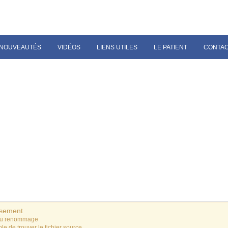
NOUVEAUTÉS
VIDÉOS
LIENS UTILES
LE PATIENT
CONTA
ssement
du renommage
le de trouver le fichier source