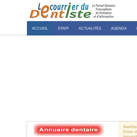
ACCUEIL
STAFF
ACTUALITÉS
AGENDA
Averti
Échec 
Impossib