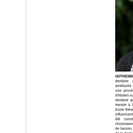
GOTHENBU
dentaire 
améliorée
une procé
d'études su
dentaire g
menée à l
d'une thès
influencent
été cons
choisiraie
de besoin, 