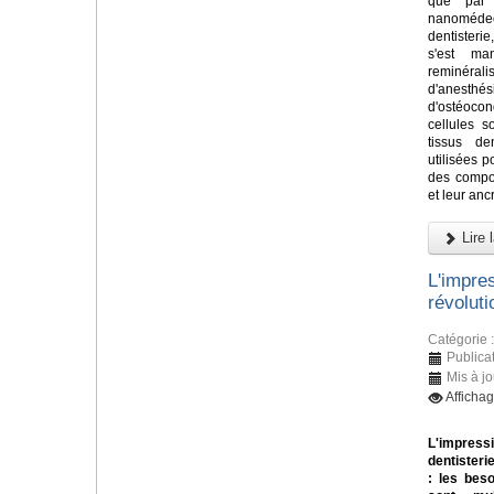
que par 
nanomédeci
dentisteri
s'est ma
reminéral
d'anesth
d'ostéoco
cellules s
tissus de
utilisées 
des compos
et leur ancr
Lire l
L'impre
révolut
Catégorie 
Publica
Mis à jo
Afficha
L'impressi
dentisteri
: les bes