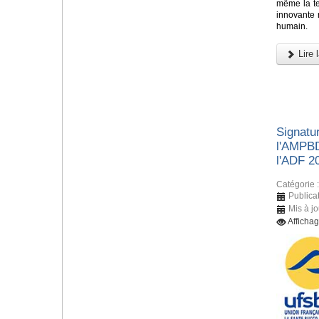
même la tec
innovante n
humain.
Lire l
Signatur
l'AMPBD
l'ADF 2
Catégorie 
Publica
Mis à j
Afficha