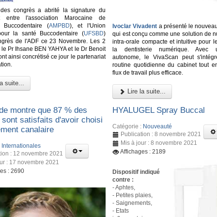
 des congrès a abrité la signature du
at entre l'association Marocaine de
n Buccodentaire (
AMPBD
), et l'Union
Ivoclar Vivadent
a présenté le nouvea
pour la santé Buccodentaire (
UFSBD
)
qui est conçu comme une solution de n
ongrès de l'ADF ce 23 Novembre. Les 2
intra-orale compacte et intuitive pour
, le Pr Ihsane BEN YAHYA et le Dr Benoit
la dentisterie numérique. Avec 
 ainsi concrétisé ce jour le partenariat
autonome, le VivaScan peut s'intég
tion.
routine quotidienne du cabinet tout en
flux de travail plus efficace.
a suite...
Lire la suite...
de montre que 87 % des
HYALUGEL Spray Buccal
 sont satisfaits d'avoir choisi
Catégorie :
Nouveauté
ement canalaire
Publication : 8 novembre 2021
Mis à jour : 8 novembre 2021
:
Internationales
Affichages : 2189
tion : 12 novembre 2021
our : 17 novembre 2021
ges : 2690
Dispositif indiqué
contre :
- Aphtes,
- Petites plaies,
- Saignements,
- Etats