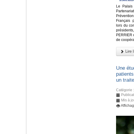
Le Palais
Partenari
Préventio
Français 
lors du c
présidents
PERRIER ont
de coopéra
Lire l
Une étu
patients
un trait
Catégorie 
Publica
Mis à j
Afficha