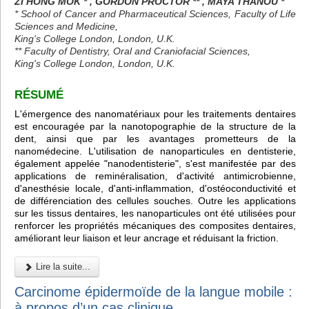
ZI HONG MOK * , GORDON PROCTOR ** , MAYA THANOU *
* School of Cancer and Pharmaceutical Sciences, Faculty of Life
Sciences and Medicine,
King's College London, London, U.K.
** Faculty of Dentistry, Oral and Craniofacial Sciences,
King's College London, London, U.K.
RÉSUMÉ
L'émergence des nanomatériaux pour les traitements dentaires
est encouragée par la nanotopographie de la structure de la
dent, ainsi que par les avantages prometteurs de la
nanomédecine. L'utilisation de nanoparticules en dentisterie,
également appelée "nanodentisterie", s'est manifestée par des
applications de reminéralisation, d'activité antimicrobienne,
d'anesthésie locale, d'anti-inflammation, d'ostéoconductivité et
de différenciation des cellules souches. Outre les applications
sur les tissus dentaires, les nanoparticules ont été utilisées pour
renforcer les propriétés mécaniques des composites dentaires,
améliorant leur liaison et leur ancrage et réduisant la friction.
Lire la suite...
Carcinome épidermoïde de la langue mobile :
à propos d’un cas clinique