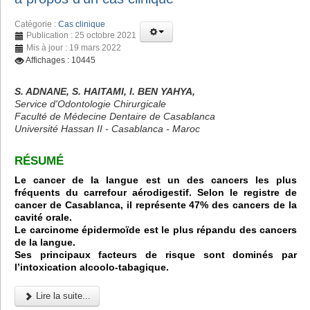
Catégorie :
Cas clinique
Publication : 25 octobre 2021
Mis à jour : 19 mars 2022
Affichages : 10445
S. ADNANE, S. HAITAMI, I. BEN YAHYA,
Service d'Odontologie Chirurgicale
Faculté de Médecine Dentaire de Casablanca
Université Hassan II - Casablanca - Maroc
RÉSUMÉ
Le cancer de la langue est un des cancers les plus
fréquents du carrefour aérodigestif. Selon le registre de
cancer de Casablanca, il représente 47% des cancers de la
cavité orale.
Le carcinome épidermoïde est le plus répandu des cancers
de la langue.
Ses principaux facteurs de risque sont dominés par
l’intoxication alcoolo-tabagique.
Lire la suite...