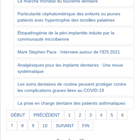
Le marché mondial du tourisme dentaire
Particularité céphalométrique des enfants ou jeunes
patients avec hypertrophie des tonsilles palatines
Étiopathogénie de la péri-implantite induite par la
communauté microbienne
Mark Stephen Pace : Interview autour de l'IDS 2021
Analgésiques pour les implants dentaires : Une revue
systématique
Les soins dentaires de routine peuvent protéger contre
les complications graves liées au COVID-19
La prise en charge dentaire des patients asthmatiques
DÉBUT
PRÉCÉDENT
1
2
3
4
5
6
7
8
9
10
SUIVANT
FIN