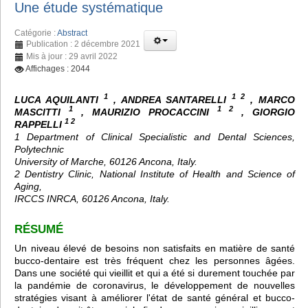
Une étude systématique
Catégorie :
Abstract
Publication : 2 décembre 2021
Mis à jour : 29 avril 2022
Affichages : 2044
1
1 2
LUCA AQUILANTI
, ANDREA SANTARELLI
, MARCO
1
1 2
MASCITTI
, MAURIZIO PROCACCINI
, GIORGIO
1 2
RAPPELLI
1 Department of Clinical Specialistic and Dental Sciences,
Polytechnic
University of Marche, 60126 Ancona, Italy.
2 Dentistry Clinic, National Institute of Health and Science of
Aging,
IRCCS INRCA, 60126 Ancona, Italy.
RÉSUMÉ
Un niveau élevé de besoins non satisfaits en matière de santé
bucco-dentaire est très fréquent chez les personnes âgées.
Dans une société qui vieillit et qui a été si durement touchée par
la pandémie de coronavirus, le développement de nouvelles
stratégies visant à améliorer l'état de santé général et bucco-