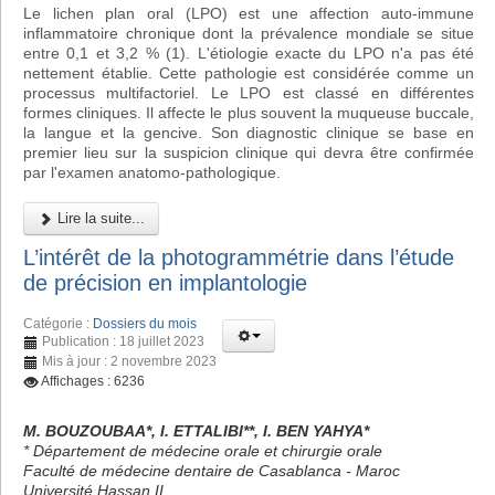
Le lichen plan oral (LPO) est une affection auto-immune
inflammatoire chronique dont la prévalence mondiale se situe
entre 0,1 et 3,2 % (1). L'étiologie exacte du LPO n'a pas été
nettement établie. Cette pathologie est considérée comme un
processus multifactoriel. Le LPO est classé en différentes
formes cliniques. Il affecte le plus souvent la muqueuse buccale,
la langue et la gencive. Son diagnostic clinique se base en
premier lieu sur la suspicion clinique qui devra être confirmée
par l'examen anatomo-pathologique.
Lire la suite...
L’intérêt de la photogrammétrie dans l’étude
de précision en implantologie
Catégorie :
Dossiers du mois
Publication : 18 juillet 2023
Mis à jour : 2 novembre 2023
Affichages : 6236
M. BOUZOUBAA*, I. ETTALIBI**, I. BEN YAHYA*
* Département de médecine orale et chirurgie orale
Faculté de médecine dentaire de Casablanca - Maroc
Université Hassan II