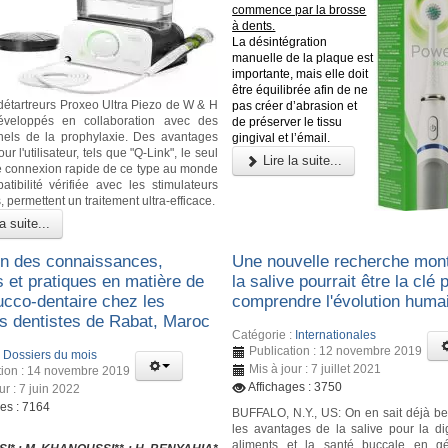
commence par la brosse
à dents.
La désintégration
manuelle de la plaque est
importante, mais elle doit
être équilibrée afin de ne
étartreurs Proxeo Ultra Piezo de W & H
pas créer d’abrasion et
éveloppés en collaboration avec des
de préserver le tissu
nels de la prophylaxie. Des avantages
gingival et l’émail.
ur l'utilisateur, tels que "Q-Link", le seul
Lire la suite...
 connexion rapide de ce type au monde
atibilité vérifiée avec les stimulateurs
 permettent un traitement ultra-efficace.
a suite...
on des connaissances,
Une nouvelle recherche mon
s et pratiques en matière de
la salive pourrait être la clé 
ucco-dentaire chez les
comprendre l'évolution huma
ts dentistes de Rabat, Maroc
Catégorie :
Internationales
Publication : 12 novembre 2019
:
Dossiers du mois
Mis à jour : 7 juillet 2021
tion : 14 novembre 2019
Affichages : 3750
ur : 7 juin 2022
ges : 7164
BUFFALO, N.Y., US: On en sait déjà b
les avantages de la salive pour la di
aliments et la santé buccale en gé