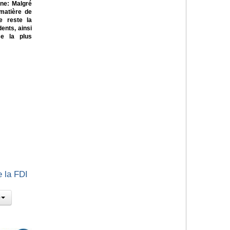
ne: Malgré
 matière de
te reste la
ents, ainsi
se la plus
e la FDI