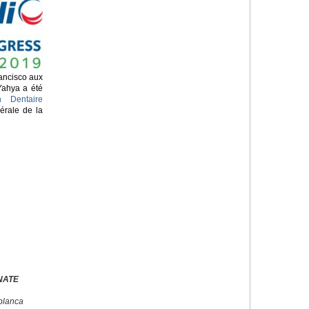
ancisco aux
Yahya a été
n Dentaire
érale de la
NATE
blanca