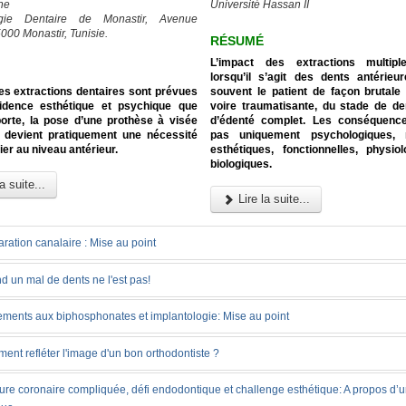
ne
Université Hassan II
rgie Dentaire de Monastir, Avenue
000 Monastir, Tunisie.
RÉSUMÉ
L’impact des extractions multipl
lorsqu’il s’agit des dents antérieu
es extractions dentaires sont prévues
souvent le patient de façon brutale 
cidence esthétique et psychique que
voire traumatisante, du stade de de
orte, la pose d’une prothèse à visée
d’édenté complet. Les conséquenc
re devient pratiquement une nécessité
pas uniquement psychologiques, 
ier au niveau antérieur.
esthétiques, fonctionnelles, physio
biologiques.
a suite...
Lire la suite...
ration canalaire : Mise au point
 un mal de dents ne l'est pas!
tements aux biphosphonates et implantologie: Mise au point
nt refléter l'image d'un bon orthodontiste ?
ure coronaire compliquée, défi endodontique et challenge esthétique: A propos d’