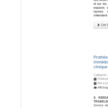
et sur les
espaces v
racines 
s'étendent 
Lire l
Prothès
immédia
clinique
Catégorie 
Publicat
Mis à j
Afficha
S. RZIGU
TRABELSI
Service de