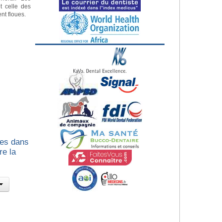
t celle des
nt floues.
les dans
re la