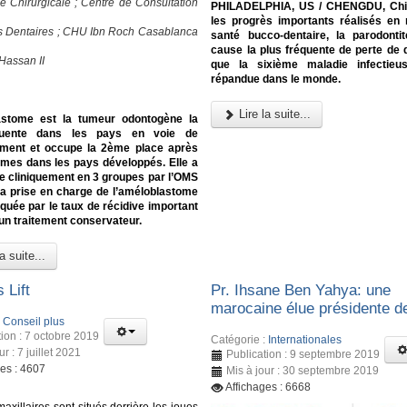
e Chirurgicale ; Centre de Consultation
PHILADELPHIA, US / CHENGDU, Chi
les progrès importants réalisés en
s Dentaires ; CHU Ibn Roch Casablanca
santé bucco-dentaire, la parodonti
cause la plus fréquente de perte de d
Hassan II
que la sixième maladie infectieu
répandue dans le monde.
Lire la suite...
astome est la tumeur odontogène la
quente dans les pays en voie de
ment et occupe la 2ème place après
omes dans les pays développés. Elle a
e cliniquement en 3 groupes par l’OMS
La prise en charge de l’améloblastome
quée par le taux de récidive important
un traitement conservateur.
a suite...
 Lift
Pr. Ihsane Ben Yahya: une
marocaine élue présidente d
:
Conseil plus
tion : 7 octobre 2019
Catégorie :
Internationales
ur : 7 juillet 2021
Publication : 9 septembre 2019
ges : 4607
Mis à jour : 30 septembre 2019
Affichages : 6668
axillaires sont situés derrière les joues