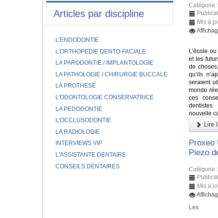
Catégorie 
Articles par discipline
Publica
Mis à j
Afficha
L'ENDODONTIE
L’école ou 
L'ORTHOPEDIE DENTO-FACIALE
et les fut
LA PARODONTIE / IMPLANTOLOGIE
de choses,
LA PATHOLOGIE / CHIRURGIE BUCCALE
qu’ils n’a
seraient ut
LA PROTHESE
monde réel
L'ODONTOLOGIE CONSERVATRICE
ces conse
dentiste
LA PEDODONTIE
nouvelle ca
L'OCCLUSODONTIE
Lire l
LA RADIOLOGIE
Proxeo 
INTERVIEWS VIP
Piezo 
L'ASSISTANTE DENTAIRE
CONSEILS DENTAIRES
Catégorie 
Publica
Mis à j
Afficha
Les