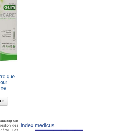
tre que
pour
ine
eaucoup sur
index medicus
gestion des
néral. Les