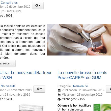
:
Conseil plus
tion : 2 décembre 2019
our : 9 mars 2021
ges : 4901
la faculté dentaire est excellente
urs dentistes apprennent beaucoup
 mais il ya tellement de choses
pprennent pas à l’école qui leur
iles lorsqu’ils entreraient dans le
. Cet article partage plusieurs de
ils qui aideront les nouveaux
s à bien démarrer dans leur
rrière.
a suite...
Ultra: Le nouveau détartreur
La nouvelle brosse à dents
de W&H
PowerCARE™ de GUM
:
Nouveauté
Catégorie :
Nouveauté
tion : 23 novembre 2019
Publication : 23 novembre 2019
our : 23 novembre 2019
Mis à jour : 23 novembre 2019
ges : 2491
Affichages : 2155
Obtenez le bon équilibre
Un bon soin buccal