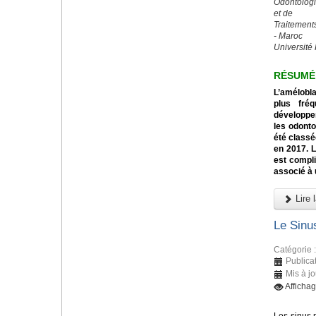
Odontologi
et de
Traitement
- Maroc
Université 
RÉSUMÉ
L’amélobl
plus fré
développe
les odont
été classé
en 2017. 
est compli
associé à 
Lire l
Le Sinus
Catégorie 
Publica
Mis à jo
Afficha
Les sinus m