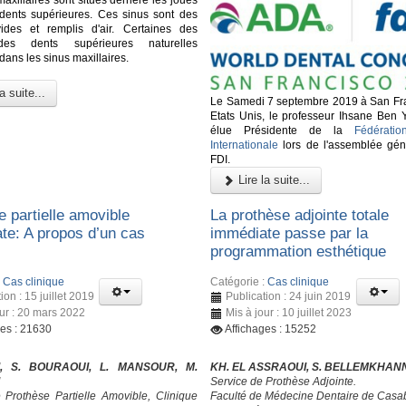
 dents supérieures. Ces sinus sont des
ides et remplis d'air. Certaines des
des dents supérieures naturelles
dans les sinus maxillaires.
a suite...
Le Samedi 7 septembre 2019 à San Fr
Etats Unis, le professeur Ihsane Ben 
élue Présidente de la
Fédératio
Internationale
lors de l'assemblée gén
FDI.
Lire la suite...
e partielle amovible
La prothèse adjointe totale
te: A propos d’un cas
immédiate passe par la
programmation esthétique
:
Cas clinique
Catégorie :
Cas clinique
ion : 15 juillet 2019
Publication : 24 juin 2019
our : 20 mars 2022
Mis à jour : 10 juillet 2023
ges : 21630
Affichages : 15252
I, S. BOURAOUI, L. MANSOUR, M.
KH. EL ASSRAOUI, S. BELLEMKHAN
Service de Prothèse Adjointe.
 Prothèse Partielle Amovible, Clinique
Faculté de Médecine Dentaire de Casa