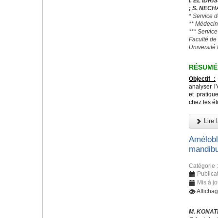
I. EL IDR
; S. NECHA
* Service 
** Médecin
*** Servic
Faculté de
Universit
RÉSUMÉ
Objectif :
analyser l
et pratiq
chez les é
Lire l
Amélobla
mandibu
Catégorie 
Publica
Mis à jo
Afficha
M. KONAT