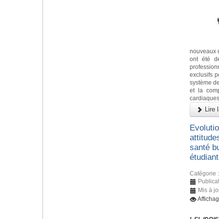
nouveaux d
ont été d
profession
exclusifs po
système de
et la comp
cardiaques,
Lire l
Evoluti
attitude
santé b
étudian
Catégorie 
Publica
Mis à jo
Afficha