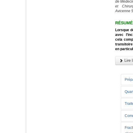
de Médeci
et Chiru
Avicenne 5
RÉSUMÉ
Lorsque d
avec l’in
cela comp
transitoi
en particul
Lire l
Prépa
Quand
Trai
Comme
Fract