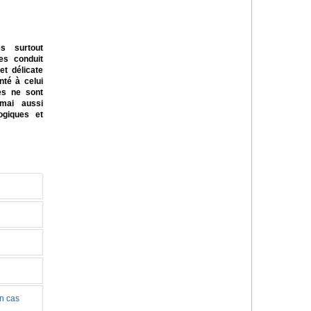
es surtout
res conduit
et délicate
nté à celui
es ne sont
mai aussi
logiques et
un cas