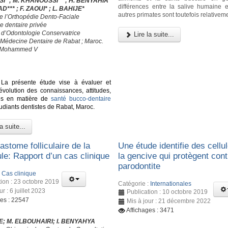
ISSI* ; M. KHANOUSSI** ; H. BENYAHIA*
différences entre la salive humaine e
D*** ; F. ZAOUI* ; L. BAHIJE*
autres primates sont toutefois relativeme
de l’Orthopédie Dento-Faciale
e dentaire privée
e d’Odontologie Conservatrice
Lire la suite...
 Médecine Dentaire de Rabat ; Maroc.
é Mohammed V
La présente étude vise à évaluer et
’évolution des connaissances, attitudes,
ues en matière de
santé bucco-dentaire
tudiants dentistes de Rabat, Maroc.
a suite...
stome folliculaire de la
Une étude identifie des cellu
le: Rapport d’un cas clinique
la gencive qui protègent cont
parodontite
:
Cas clinique
tion : 23 octobre 2019
Catégorie :
Internationales
ur : 6 juillet 2023
Publication : 10 octobre 2019
ges : 22547
Mis à jour : 21 décembre 2022
Affichages : 3471
E; M. ELBOUHAIRI; I. BENYAHYA