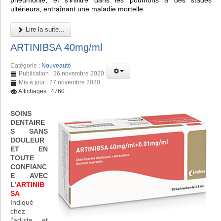
pneumonie, et s'infiltre dans les poumons à des stades
ultérieurs, entraînant une maladie mortelle.
Lire la suite...
ARTINIBSA 40mg/ml
Catégorie :
Nouveauté
Publication : 26 novembre 2020
Mis à jour : 27 novembre 2020
Affichages : 4760
SOINS
DENTAIRE
S SANS
DOULEUR
ET EN
TOUTE
CONFIANC
E AVEC
L’
ARTINIB
SA
Indiqué
chez
l’adulte et