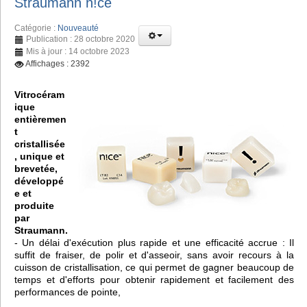
Straumann n!ce
Catégorie :
Nouveauté
Publication : 28 octobre 2020
Mis à jour : 14 octobre 2023
Affichages : 2392
Vitrocéram
ique
entièremen
t
cristallisée
, unique et
brevetée,
développé
e et
produite
par
Straumann.
- Un délai d'exécution plus rapide et une efficacité accrue : Il
suffit de fraiser, de polir et d'asseoir, sans avoir recours à la
cuisson de cristallisation, ce qui permet de gagner beaucoup de
temps et d'efforts pour obtenir rapidement et facilement des
performances de pointe,