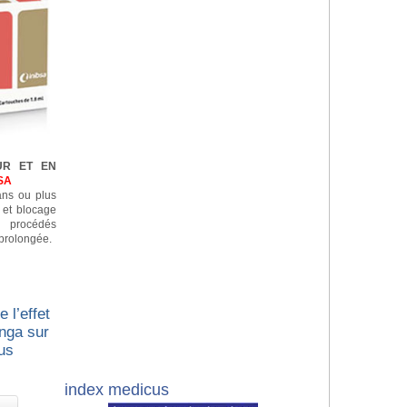
UR ET EN
SA
 ans ou plus
n et blocage
e procédés
prolongée.
 l’effet
nga sur
us
index medicus