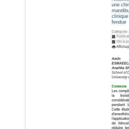
une chir
mandibu
cliniqu
fendue
Catégorie 
Publica
Mis à j
Afficha
Amin 
ESMAEEL
Anahita S
School of D
University
Contexte
Les compli
la trois
considérab
pendant l
Cette étud
d'anesthés
l'applicati
de lidoca
réduire l