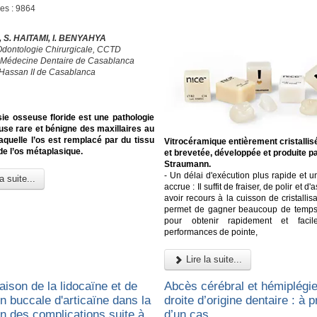
ges : 9864
 S. HAITAMI, I. BENYAHYA
Odontologie Chirurgicale, CCTD
 Médecine Dentaire de Casablanca
 Hassan II de Casablanca
ie osseuse floride est une pathologie
use rare et bénigne des maxillaires au
aquelle l’os est remplacé par du tissu
Vitrocéramique entièrement cristallis
 de l’os métaplasique.
et brevetée, développée et produite p
Straumann.
- Un délai d'exécution plus rapide et un
a suite...
accrue : Il suffit de fraiser, de polir et d'
avoir recours à la cuisson de cristallisa
permet de gagner beaucoup de temps e
pour obtenir rapidement et faci
performances de pointe,
Lire la suite...
ison de la lidocaïne et de
Abcès cérébral et hémiplégie
ion buccale d'articaïne dans la
droite d’origine dentaire : à 
on des complications suite à
d’un cas