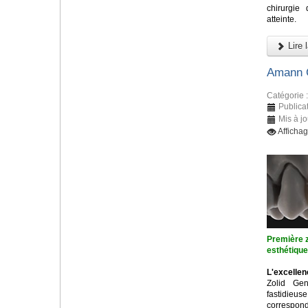
chirurgie
atteinte.
Lire l
Amann G
Catégorie 
Publica
Mis à j
Afficha
Première z
esthétiqu
L'excellen
Zolid Ge
fastidieu
correspon