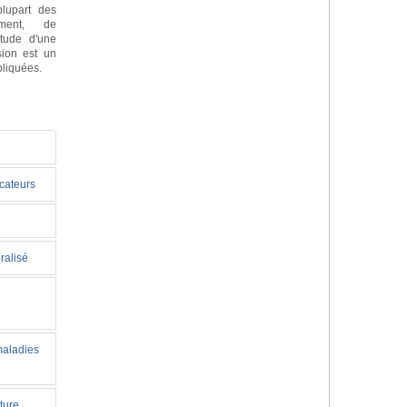
lupart des
ement, de
itude d'une
sion est un
pliquées.
icateurs
ralisé
maladies
ture