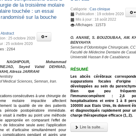
urgie de la troisième molaire
Catégorie :
Cas clinique
laire touchée : un essai
Publication : 19 octobre 2020
e randomisé sur la bouche
Mis à jour : 18 août 2022
Affichages : 11573
:
Abstract
O. ANANE, S. BOUZOUBAA, AM. KH
tion : 25 octobre 2020
BENYAHYA
our : 25 octobre 2020
Service d’Odontologie Chirurgicale, C
ges : 2264
Faculté de Médecine Dentaire de Casa
Université Hassan II de Casablanca
NAGHIPOUR, Mohammad
INEJAD, Seyed Vahid DEHNAD,
RÉSUMÉ
HAHI, Alireza JARRAHI
Les abcès cérébraux correspond
entistry
suppurations focales d’origine i
 of Medical Sciences, Semnan, Iran.
développées au sein du parenchyme
Bien que peu fréquen
l’immunocompétent : 2,6 p
cations consécutives à une chirurgie de
hospitalisations et entre 1 à 8 pe
ième molaire impactée affectent
100000 aux Etats Unis, ils doivent ê
lement la qualité de vie des patients
et diagnostiqués rapidement pour u
a période postopératoire immédiate.
charge thérapeutique efficace (1, 2).
e visait à mettre au point une méthode
ie appropriée en comparant l'effet de
on de lidocaïne seule avec l'application
Lire la suite...
ïne et d'articaïne simultanément pour
es complications pendant et après une