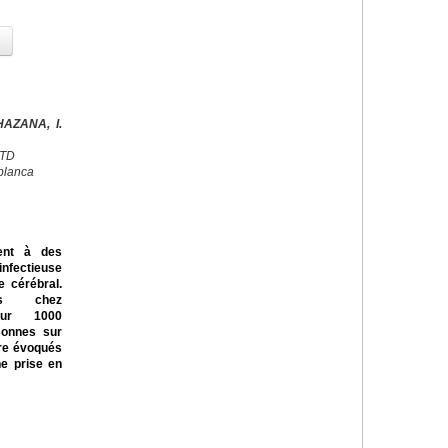
AZANA, I.
CTD
blanca
ent à des
nfectieuse
 cérébral.
ts chez
our 1000
rsonnes sur
tre évoqués
ne prise en