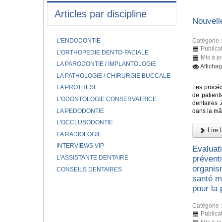
Articles par discipline
Nouvell
Catégorie 
L'ENDODONTIE
Publica
L'ORTHOPEDIE DENTO-FACIALE
Mis à j
LA PARODONTIE / IMPLANTOLOGIE
Afficha
LA PATHOLOGIE / CHIRURGIE BUCCALE
Les procéd
LA PROTHESE
de patient
L'ODONTOLOGIE CONSERVATRICE
dentaires 
LA PEDODONTIE
dans la mâ
L'OCCLUSODONTIE
Lire l
LA RADIOLOGIE
INTERVIEWS VIP
Evaluat
L'ASSISTANTE DENTAIRE
prévent
organis
CONSEILS DENTAIRES
santé mo
pour la
Catégorie 
Publica