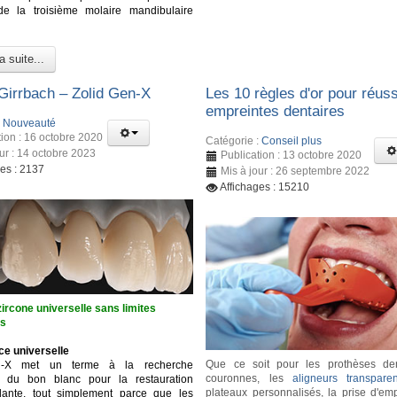
 de la troisième molaire mandibulaire
a suite...
irrbach – Zolid Gen-X
Les 10 règles d'or pour réuss
empreintes dentaires
:
Nouveauté
tion : 16 octobre 2020
Catégorie :
Conseil plus
our : 14 octobre 2023
Publication : 13 octobre 2020
ges : 2137
Mis à jour : 26 septembre 2022
Affichages : 15210
ircone universelle sans limites
es
ce universelle
Que ce soit pour les prothèses den
n-X met un terme à la recherche
couronnes, les
aligneurs transparen
se du bon blanc pour la restauration
plateaux personnalisés, la prise d'emp
dante, tout simplement parce que les