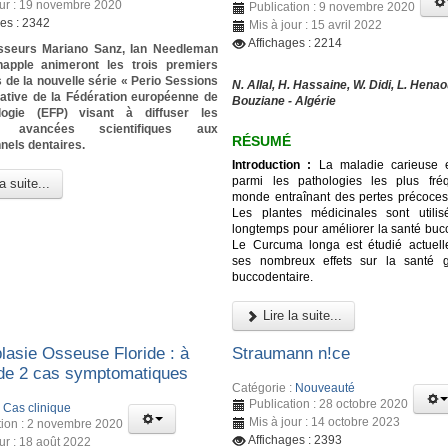
our : 19 novembre 2020
Publication : 9 novembre 2020
ges : 2342
Mis à jour : 15 avril 2022
Affichages : 2214
sseurs Mariano Sanz, Ian Needleman
happle animeront les trois premiers
 de la nouvelle série « Perio Sessions
N. Allal, H. Hassaine, W. Didi, L. Henao
tiative de la Fédération européenne de
Bouziane - Algérie
logie (EFP) visant à diffuser les
es avancées scientifiques aux
RÉSUMÉ
nels dentaires.
Introduction :
La maladie carieuse e
parmi les pathologies les plus fré
a suite...
monde entraînant des pertes précoces
Les plantes médicinales sont utili
longtemps pour améliorer la santé bucc
Le Curcuma longa est étudié actuel
ses nombreux effets sur la santé g
buccodentaire.
Lire la suite...
lasie Osseuse Floride : à
Straumann n!ce
de 2 cas symptomatiques
Catégorie :
Nouveauté
Publication : 28 octobre 2020
:
Cas clinique
Mis à jour : 14 octobre 2023
tion : 2 novembre 2020
Affichages : 2393
ur : 18 août 2022