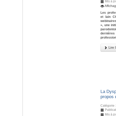
Mis à j
Afficha
Les profe
et Iain C
webinaires
», une ini
parodonto
dernièr
profession
Lire l
La Dysp
propos 
Catégorie 
Publica
Mis à jo