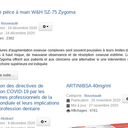
e pièce à main W&H SZ-75 Zygoma
:
Nouveauté
tion : 18 décembre 2020
our : 18 décembre 2020
ges : 2382
ures d'augmentation osseuse complexes sont souvent poussées à leurs limites d
s à haut risque, de mauvaise observance et de résorption osseuse extrême. L
Zygoma offrent aux patients et aux cliniciens une alternative si une intervention 
choire supérieure est indiquée.
a suite...
ion des directives de
ARTINIBSA 40mg/ml
ion COVID-19 par les
Catégorie :
Nouveauté
mes professionnels de la
Publication : 26 novembre 2020
ndiale et leurs implications
Mis à jour : 27 novembre 2020
 profession dentaire
Affichages : 4761
:
Abstract
tion : 9 décembre 2020