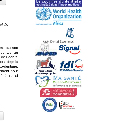
ui, D.
st classée
quentes au
 des dents.
sées depuis
o-dentaire.
lement pour
énérale et