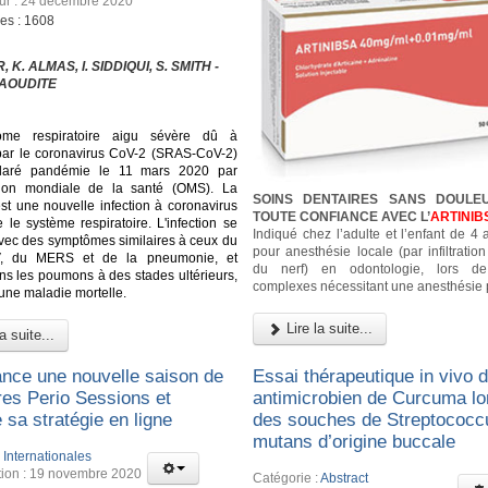
our : 24 décembre 2020
ges : 1608
 K. ALMAS, I. SIDDIQUI, S. SMITH -
AOUDITE
ome respiratoire aigu sévère dû à
n par le coronavirus CoV-2 (SRAS-CoV-2)
laré pandémie le 11 mars 2020 par
ation mondiale de la santé (OMS). La
SOINS DENTAIRES SANS DOULE
st une nouvelle infection à coronavirus
TOUTE CONFIANCE AVEC L’
ARTINIB
 le système respiratoire. L'infection se
Indiqué chez l’adulte et l’enfant de 4
vec des symptômes similaires à ceux du
pour anesthésie locale (par infiltratio
, du MERS et de la pneumonie, et
du nerf) en odontologie, lors d
dans les poumons à des stades ultérieurs,
complexes nécessitant une anesthésie 
 une maladie mortelle.
Lire la suite...
a suite...
ance une nouvelle saison de
Essai thérapeutique in vivo de
res Perio Sessions et
antimicrobien de Curcuma lo
 sa stratégie en ligne
des souches de Streptococc
mutans d’origine buccale
:
Internationales
tion : 19 novembre 2020
Catégorie :
Abstract