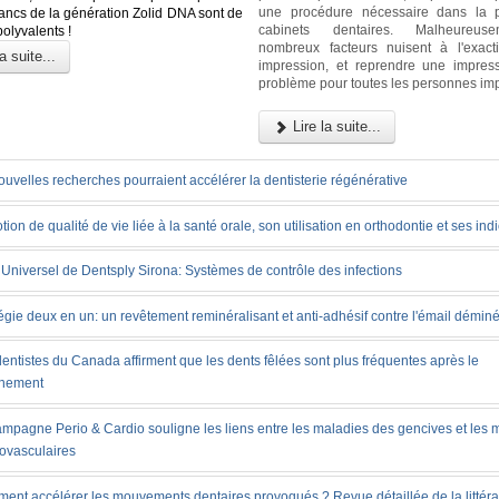
une procédure nécessaire dans la p
lancs de la génération Zolid DNA sont de
cabinets dentaires. Malheureus
polyvalents !
nombreux facteurs nuisent à l'exact
a suite...
impression, et reprendre une impres
problème pour toutes les personnes im
Lire la suite...
uvelles recherches pourraient accélérer la dentisterie régénérative
tion de qualité de vie liée à la santé orale, son utilisation en orthodontie et ses ind
Universel de Dentsply Sirona: Systèmes de contrôle des infections
égie deux en un: un revêtement reminéralisant et anti-adhésif contre l'émail déminé
entistes du Canada affirment que les dents fêlées sont plus fréquentes après le
inement
ampagne Perio & Cardio souligne les liens entre les maladies des gencives et les 
iovasculaires
ent accélérer les mouvements dentaires provoqués ? Revue détaillée de la littéra