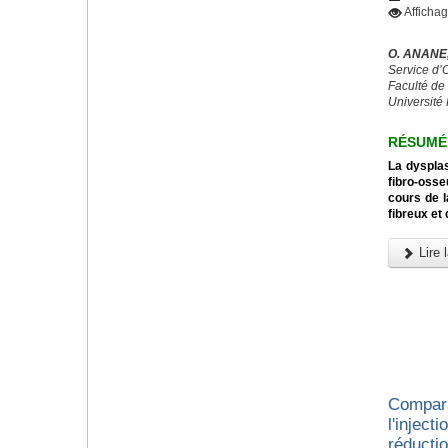
Afficha
O. ANANE,
Service d’
Faculté de
Université
RÉSUMÉ
La dysplas
fibro-osse
cours de l
fibreux et
Lire l
Compara
l'inject
réducti