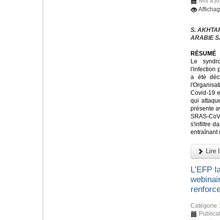
Mis à j
Afficha
S. AKHTAR,
ARABIE S
RÉSUMÉ
Le syndr
l'infectio
a été déc
l'Organis
Covid-19 e
qui attaque
présente a
SRAS-CoV
s'infiltre 
entraînant
Lire l
L’EFP l
webinai
renforce
Catégorie 
Publica