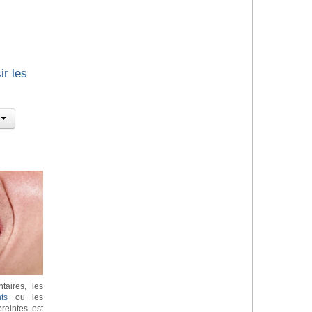
ir les
taires, les
ts
ou les
reintes est