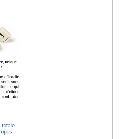
ée, unique
ar
e efficacité
asseoir, sans
tion, ce qui
t d'efforts
lement des
 totale
propos