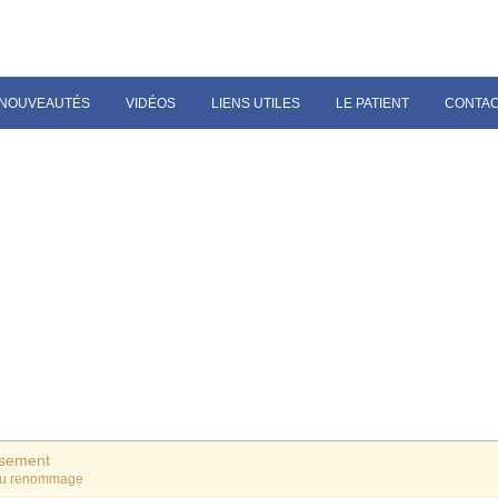
NOUVEAUTÉS
VIDÉOS
LIENS UTILES
LE PATIENT
CONTA
ssement
du renommage