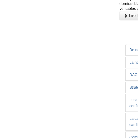
derniers b
véritables 
Lire l
De no
La no
DAC 
Strat
Les d
conf
La c
card
Comm