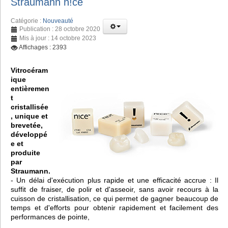
Straumann n!ce
Catégorie :
Nouveauté
Publication : 28 octobre 2020
Mis à jour : 14 octobre 2023
Affichages : 2393
Vitrocéram
ique
entièremen
t
cristallisée
, unique et
brevetée,
développé
e et
produite
par
Straumann.
- Un délai d'exécution plus rapide et une efficacité accrue : Il
suffit de fraiser, de polir et d'asseoir, sans avoir recours à la
cuisson de cristallisation, ce qui permet de gagner beaucoup de
temps et d'efforts pour obtenir rapidement et facilement des
performances de pointe,