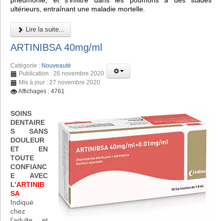
pneumonie, et s'infiltre dans les poumons à des stades
ultérieurs, entraînant une maladie mortelle.
Lire la suite...
ARTINIBSA 40mg/ml
Catégorie :
Nouveauté
Publication : 26 novembre 2020
Mis à jour : 27 novembre 2020
Affichages : 4761
SOINS
DENTAIRE
S SANS
DOULEUR
ET EN
TOUTE
CONFIANC
E AVEC
L’
ARTINIB
SA
Indiqué
chez
l’adulte et