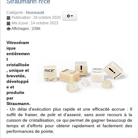
Straumann n!ce
Catégorie :
Nouveauté
Publication : 28 octobre 2020
Mis à jour : 14 octobre 2023
Affichages : 2396
Vitrocéram
ique
entièremen
t
cristallisée
, unique et
brevetée,
développé
e et
produite
par
Straumann.
- Un délai d'exécution plus rapide et une efficacité accrue : Il
suffit de fraiser, de polir et d'asseoir, sans avoir recours à la
cuisson de cristallisation, ce qui permet de gagner beaucoup de
temps et d'efforts pour obtenir rapidement et facilement des
performances de pointe,