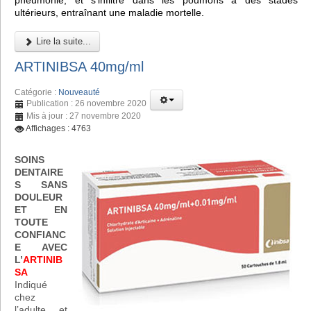
pneumonie, et s'infiltre dans les poumons à des stades
ultérieurs, entraînant une maladie mortelle.
Lire la suite...
ARTINIBSA 40mg/ml
Catégorie :
Nouveauté
Publication : 26 novembre 2020
Mis à jour : 27 novembre 2020
Affichages : 4763
SOINS
DENTAIRE
S SANS
DOULEUR
ET EN
TOUTE
CONFIANC
E AVEC
L’
ARTINIB
SA
Indiqué
chez
l’adulte et