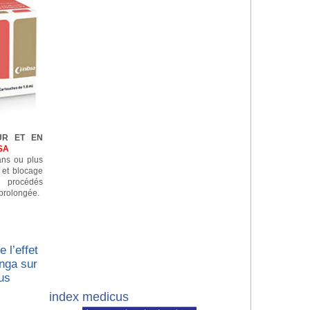
UR ET EN
SA
 ans ou plus
n et blocage
e procédés
prolongée.
 l’effet
nga sur
us
index medicus