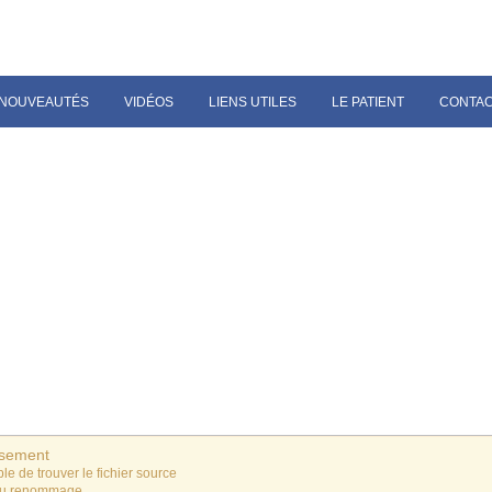
NOUVEAUTÉS
VIDÉOS
LIENS UTILES
LE PATIENT
CONTA
ssement
le de trouver le fichier source
du renommage