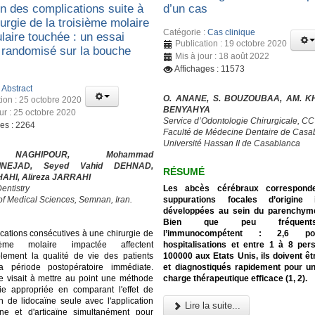
on des complications suite à
d’un cas
urgie de la troisième molaire
Catégorie :
Cas clinique
laire touchée : un essai
Publication : 19 octobre 2020
e randomisé sur la bouche
Mis à jour : 18 août 2022
Affichages : 11573
:
Abstract
O. ANANE, S. BOUZOUBAA, AM. KH
tion : 25 octobre 2020
BENYAHYA
our : 25 octobre 2020
Service d’Odontologie Chirurgicale, C
ges : 2264
Faculté de Médecine Dentaire de Casa
Université Hassan II de Casablanca
NAGHIPOUR, Mohammad
INEJAD, Seyed Vahid DEHNAD,
RÉSUMÉ
HAHI, Alireza JARRAHI
Les abcès cérébraux correspond
entistry
suppurations focales d’origine i
 of Medical Sciences, Semnan, Iran.
développées au sein du parenchyme
Bien que peu fréquen
l’immunocompétent : 2,6 p
cations consécutives à une chirurgie de
hospitalisations et entre 1 à 8 pe
ième molaire impactée affectent
100000 aux Etats Unis, ils doivent ê
lement la qualité de vie des patients
et diagnostiqués rapidement pour u
a période postopératoire immédiate.
charge thérapeutique efficace (1, 2).
e visait à mettre au point une méthode
ie appropriée en comparant l'effet de
on de lidocaïne seule avec l'application
Lire la suite...
ïne et d'articaïne simultanément pour