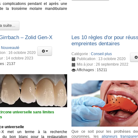
es complications pendant et après une
 de la troisième molaire mandibulaire
a suite...
irrbach – Zolid Gen-X
Les 10 règles d'or pour réuss
empreintes dentaires
:
Nouveauté
tion : 16 octobre 2020
Catégorie :
Conseil plus
our : 14 octobre 2023
Publication : 13 octobre 2020
ges : 2137
Mis à jour : 26 septembre 2022
Affichages : 15211
ircone universelle sans limites
es
ce universelle
Que ce soit pour les prothèses den
n-X met un terme à la recherche
couronnes, les
aligneurs transparen
se du bon blanc pour la restauration