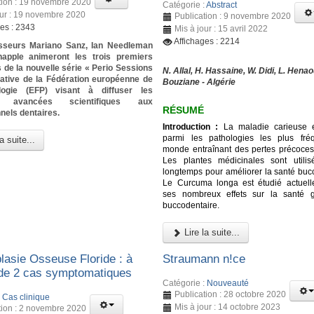
tion : 19 novembre 2020
Catégorie :
Abstract
our : 19 novembre 2020
Publication : 9 novembre 2020
ges : 2343
Mis à jour : 15 avril 2022
Affichages : 2214
sseurs Mariano Sanz, Ian Needleman
happle animeront les trois premiers
 de la nouvelle série « Perio Sessions
N. Allal, H. Hassaine, W. Didi, L. Henao
tiative de la Fédération européenne de
Bouziane - Algérie
logie (EFP) visant à diffuser les
es avancées scientifiques aux
RÉSUMÉ
nels dentaires.
Introduction :
La maladie carieuse e
parmi les pathologies les plus fré
a suite...
monde entraînant des pertes précoces
Les plantes médicinales sont utili
longtemps pour améliorer la santé bucc
Le Curcuma longa est étudié actuel
ses nombreux effets sur la santé g
buccodentaire.
Lire la suite...
lasie Osseuse Floride : à
Straumann n!ce
de 2 cas symptomatiques
Catégorie :
Nouveauté
Publication : 28 octobre 2020
:
Cas clinique
Mis à jour : 14 octobre 2023
tion : 2 novembre 2020