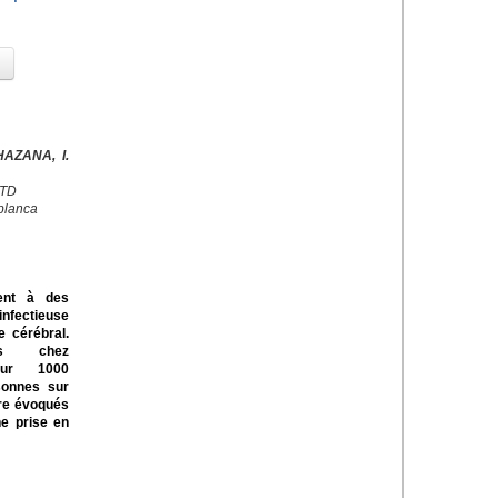
AZANA, I.
CTD
blanca
ent à des
nfectieuse
 cérébral.
ts chez
our 1000
rsonnes sur
tre évoqués
ne prise en