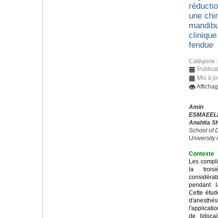
réducti
une chir
mandibu
cliniqu
fendue
Catégorie 
Publica
Mis à j
Afficha
Amin 
ESMAEEL
Anahita S
School of D
University
Contexte
Les compli
la trois
considérab
pendant l
Cette étud
d'anesthés
l'applicati
de lidoca