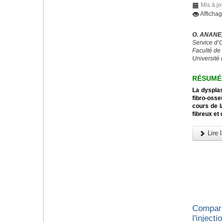
Mis à jo
Afficha
O. ANANE,
Service d’
Faculté de
Université
RÉSUMÉ
La dysplas
fibro-osse
cours de l
fibreux et
Lire l
Compara
l'inject