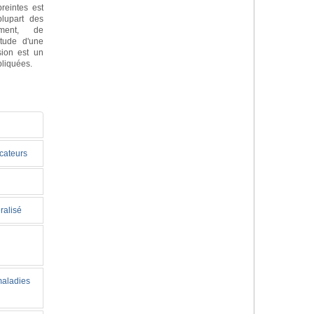
reintes est
lupart des
ement, de
itude d'une
sion est un
pliquées.
icateurs
ralisé
maladies