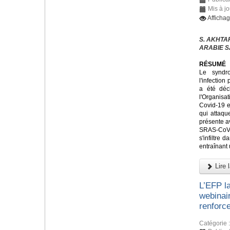
Mis à j
Afficha
S. AKHTAR,
ARABIE S
RÉSUMÉ
Le syndr
l'infectio
a été déc
l'Organis
Covid-19 e
qui attaque
présente a
SRAS-CoV
s'infiltre 
entraînant
Lire l
L’EFP l
webinai
renforce
Catégorie 