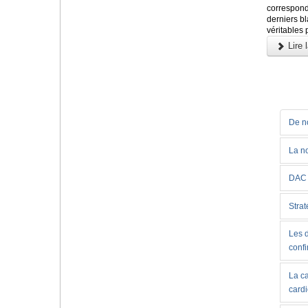
correspon
derniers b
véritables 
Lire l
De no
La no
DAC 
Strat
Les d
conf
La c
card