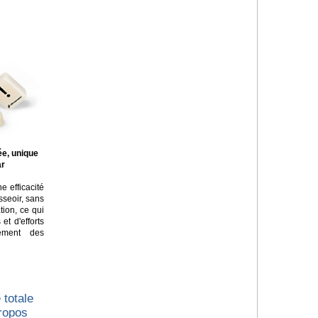
ée, unique
ar
e efficacité
asseoir, sans
tion, ce qui
t d'efforts
lement des
 totale
propos