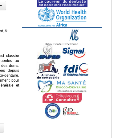
ui, D.
st classée
quentes au
 des dents.
sées depuis
o-dentaire.
lement pour
énérale et