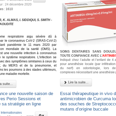
our : 24 décembre 2020
ges : 1610
 K. ALMAS, I. SIDDIQUI, S. SMITH -
AOUDITE
ome respiratoire aigu sévère dû à
n par le coronavirus CoV-2 (SRAS-CoV-2)
laré pandémie le 11 mars 2020 par
ation mondiale de la santé (OMS). La
SOINS DENTAIRES SANS DOULE
st une nouvelle infection à coronavirus
TOUTE CONFIANCE AVEC L’
ARTINIB
 le système respiratoire. L'infection se
Indiqué chez l’adulte et l’enfant de 4
vec des symptômes similaires à ceux du
pour anesthésie locale (par infiltratio
, du MERS et de la pneumonie, et
du nerf) en odontologie, lors d
dans les poumons à des stades ultérieurs,
complexes nécessitant une anesthésie 
 une maladie mortelle.
Lire la suite...
a suite...
ance une nouvelle saison de
Essai thérapeutique in vivo de
res Perio Sessions et
antimicrobien de Curcuma lo
 sa stratégie en ligne
des souches de Streptococc
mutans d’origine buccale
:
Internationales