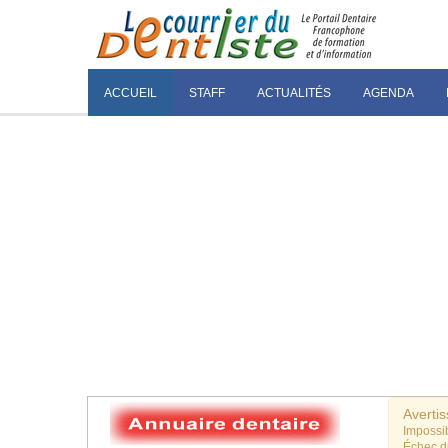
ACCUEIL
STAFF
ACTUALITÉS
AGENDA
Averti
Impossib
Échec 