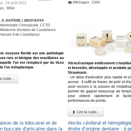
Affichages : 2394
ur : 18 août 2022
ges : 9864
 S. HAITAMI, I. BENYAHYA
Odontologie Chirurgicale, CCTD
 Médecine Dentaire de Casablanca
 Hassan II de Casablanca
ie osseuse floride est une pathologie
use rare et bénigne des maxillaires au
aquelle l’os est remplacé par du tissu
Vitrocéramique entièrement cristallis
 de l’os métaplasique.
et brevetée, développée et produite p
Straumann.
- Un délai d'exécution plus rapide et un
a suite...
accrue : Il suffit de fraiser, de polir et d'
avoir recours à la cuisson de cristallisa
permet de gagner beaucoup de temps e
pour obtenir rapidement et faci
performances de pointe,
Lire la suite...
ison de la lidocaïne et de
Abcès cérébral et hémiplégie
ion buccale d'articaïne dans la
droite d’origine dentaire : à 