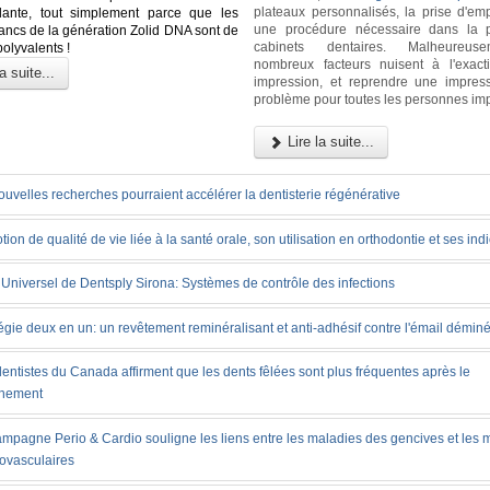
plateaux personnalisés, la prise d'emp
dante, tout simplement parce que les
une procédure nécessaire dans la p
lancs de la génération Zolid DNA sont de
cabinets dentaires. Malheureus
polyvalents !
nombreux facteurs nuisent à l'exact
a suite...
impression, et reprendre une impres
problème pour toutes les personnes im
Lire la suite...
uvelles recherches pourraient accélérer la dentisterie régénérative
tion de qualité de vie liée à la santé orale, son utilisation en orthodontie et ses ind
Universel de Dentsply Sirona: Systèmes de contrôle des infections
égie deux en un: un revêtement reminéralisant et anti-adhésif contre l'émail déminé
entistes du Canada affirment que les dents fêlées sont plus fréquentes après le
inement
ampagne Perio & Cardio souligne les liens entre les maladies des gencives et les 
iovasculaires