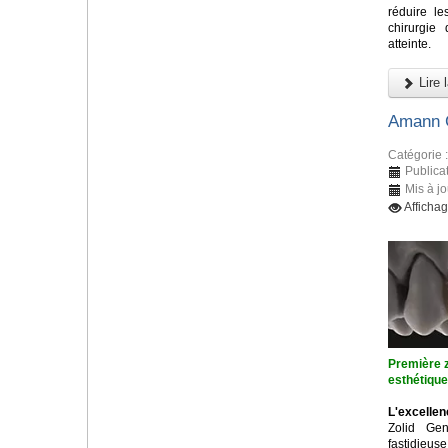
réduire l
chirurgie
atteinte.
Lire l
Amann G
Catégorie 
Publica
Mis à j
Afficha
Première z
esthétiqu
L'excellen
Zolid Ge
fastidieu