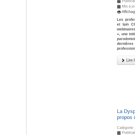
Publica
Mis à j
Afficha
Les profe
et Iain C
webinaires
», une ini
parodonto
dernièr
profession
Lire l
La Dysp
propos 
Catégorie 
Publica