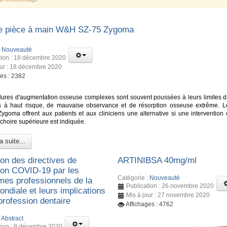
e pièce à main W&H SZ-75 Zygoma
:
Nouveauté
tion : 18 décembre 2020
our : 18 décembre 2020
ges : 2382
ures d'augmentation osseuse complexes sont souvent poussées à leurs limites d
s à haut risque, de mauvaise observance et de résorption osseuse extrême. L
Zygoma offrent aux patients et aux cliniciens une alternative si une intervention 
choire supérieure est indiquée.
a suite...
ion des directives de
ARTINIBSA 40mg/ml
ion COVID-19 par les
Catégorie :
Nouveauté
mes professionnels de la
Publication : 26 novembre 2020
ndiale et leurs implications
Mis à jour : 27 novembre 2020
 profession dentaire
Affichages : 4762
:
Abstract
tion : 9 décembre 2020