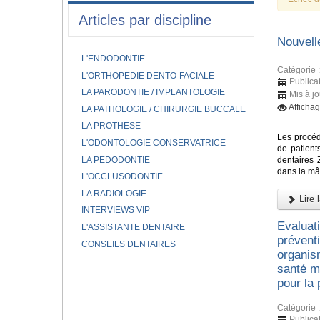
Articles par discipline
Nouvell
L'ENDODONTIE
Catégorie 
L'ORTHOPEDIE DENTO-FACIALE
Publica
LA PARODONTIE / IMPLANTOLOGIE
Mis à j
Afficha
LA PATHOLOGIE / CHIRURGIE BUCCALE
LA PROTHESE
Les procéd
L'ODONTOLOGIE CONSERVATRICE
de patient
LA PEDODONTIE
dentaires 
dans la mâ
L'OCCLUSODONTIE
LA RADIOLOGIE
Lire l
INTERVIEWS VIP
Evaluat
L'ASSISTANTE DENTAIRE
prévent
CONSEILS DENTAIRES
organis
santé mo
pour la
Catégorie 
Publica