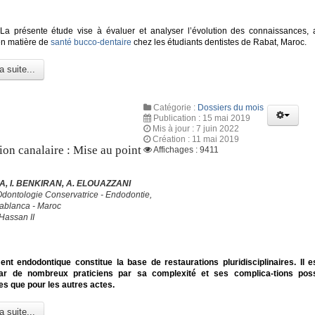
a présente étude vise à évaluer et analyser l’évolution des connaissances, at
en matière de
santé bucco-dentaire
chez les étudiants dentistes de Rabat, Maroc.
a suite...
Catégorie :
Dossiers du mois
Publication : 15 mai 2019
Mis à jour : 7 juin 2022
Création : 11 mai 2019
ion canalaire : Mise au point
Affichages : 9411
, I. BENKIRAN, A. ELOUAZZANI
Odontologie Conservatrice - Endodontie,
blanca - Maroc
Hassan II
ent endodontique constitue la base de restaurations pluridisciplinaires. Il e
ar de nombreux praticiens par sa complexité et ses complica-tions poss
s que pour les autres actes.
a suite...