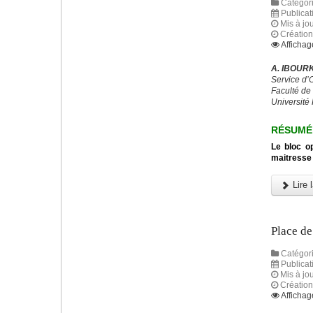
Catégori
Publicat
Mis à jou
Création
Affichag
A. IBOURK
Service d’
Faculté de
Université
RÉSUMÉ
Le bloc op
maitresse 
Lire l
Place de
Catégori
Publicat
Mis à jo
Création
Affichag