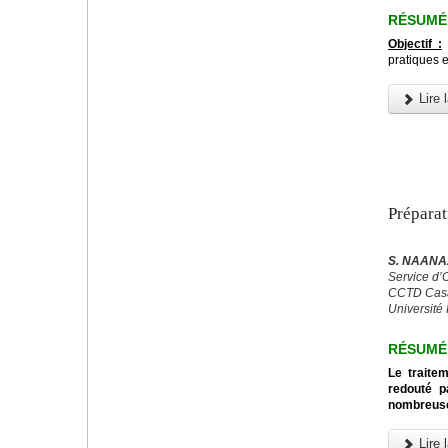
RÉSUMÉ
Objectif :
L
pratiques 
Lire l
Préparat
S. NAANAA
Service d’
CCTD Casa
Université 
RÉSUMÉ
Le traitem
redouté p
nombreuse
Lire l