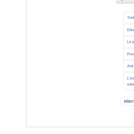
Trai
Elév
Le p
Prod
Anti
L’in
odo
DÉBU