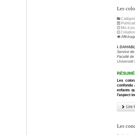
Les colo
Catégori
Publicat
Mis à jou
Création
Affichag
I. DAHABI
Service de
Faculté de
Universit
RÉSUMÉ
Les color
confondu à
enfants q
l’aspect i
Lire l
Les conc