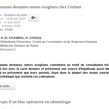
rations dentaires noires exogènes chez l’enfant
e :
Dossiers du mois
ion : 18 février 2020
r : 17 juin 2023
 : 6 février 2020
es : 57491
, H. EL KHAMMAL, H. CHHOUL
 Pédodontie-Prévention, Centre de Consultation et de Traitement Dentaire.
 Médecine Dentaire de Rabat.
é Mohamed V
ations dentaires noires exogènes constituent un motif de consultation trè
 tort avec la carie dentaire et présentant une source d’inquiétude aussi bi
ui en présentent que leurs parents, étant dans la plupart des temps souci
nesthétique que revêtent ces colorations.
a suite...
epts d’un bloc opératoire en odontologie