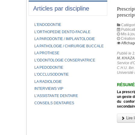
Articles par discipline
Prescrip
prescrip
L'ENDODONTIE
Catégori
Publicat
L'ORTHOPEDIE DENTO-FACIALE
Mis à jou
Créatio
LA PARODONTIE / IMPLANTOLOGIE
Affichag
LA PATHOLOGIE / CHIRURGIE BUCCALE
LA PROTHESE
Publié le 
M. KHAZAN
L'ODONTOLOGIE CONSERVATRICE
Service d'
LA PEDODONTIE
C.H.U. Ib
Université 
L'OCCLUSODONTIE
LA RADIOLOGIE
RÉSUMÉ
INTERVIEWS VIP
La prescri
L'ASSISTANTE DENTAIRE
un geste d
du confor
CONSEILS DENTAIRES
secondaire
Lire l