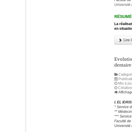
Faculté de
Université 
RÉSUMÉ
La réalisa
en situatio
Lire l
Evolutio
dentaire
Catégori
Publica
Mis à jou
Créatio
Affichag
I. EL IDRI
* Service 
** Médecin
*** Servic
Faculté de
Universit