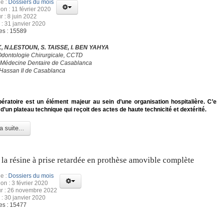
e :
Dossiers du mois
ion : 11 février 2020
r : 8 juin 2022
 : 31 janvier 2020
es : 15589
, N.LESTOUN, S. TAISSE, I. BEN YAHYA
Odontologie Chirurgicale, CCTD
 Médecine Dentaire de Casablanca
 Hassan II de Casablanca
ératoire est un élément majeur au sein d’une organisation hospitalière. C’e
d’un plateau technique qui reçoit des actes de haute technicité et dextérité.
a suite...
 la résine à prise retardée en prothèse amovible complète
e :
Dossiers du mois
ion : 3 février 2020
ur : 26 novembre 2022
 : 30 janvier 2020
es : 15477