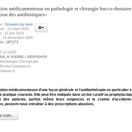
tion médicamenteuse en pathologie et chirurgie bucco-dentaire 
tion des antibiotiques»
e :
Dossiers du mois
ion : 10 mars 2020
r : 11 juin 2023
n : 15 décembre 2000
es : 187273
15-12-2000
A, H. KARIM, I. BENYAHYA
Odontologie Chirurgicale
n Rochd Casablanca
Hassan II
ption médicamenteuse d'une façon générale et l'antibiothérapie en particulier 
e pratique courante. Elle peut être indiquée dans un but curatif ou prophylactiq
t des patients, parfois même leurs exigences et la crainte d'accidents 
s, peuvent nous entraîner à des prescriptions abusives.
a suite...