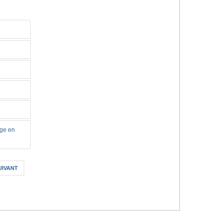
rge en
UIVANT