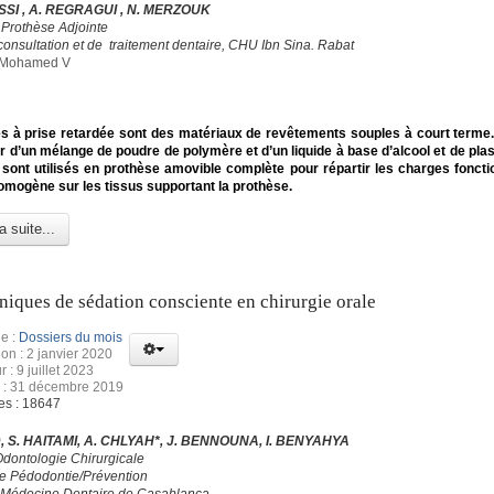
SI , A. REGRAGUI , N. MERZOUK
 Prothèse Adjointe
consultation et de traitement dentaire, CHU Ibn Sina. Rabat
é Mohamed V
s à prise retardée sont des matériaux de revêtements souples à court terme
tir d’un mélange de poudre de polymère et d’un liquide à base d’alcool et de plas
sont utilisés en prothèse amovible complète pour répartir les charges foncti
mogène sur les tissus supportant la prothèse.
a suite...
niques de sédation consciente en chirurgie orale
e :
Dossiers du mois
ion : 2 janvier 2020
r : 9 juillet 2023
n : 31 décembre 2019
es : 18647
 S. HAITAMI, A. CHLYAH*, J. BENNOUNA, I. BENYAHYA
Odontologie Chirurgicale
de Pédodontie/Prévention