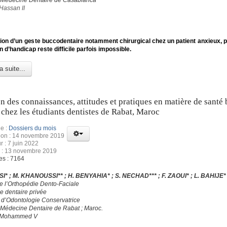
 Médecine Dentaire de Casablanca
Hassan II
tion d’un geste buccodentaire notamment chirurgical chez un patient anxieux, 
n d’handicap reste difficile parfois impossible.
a suite...
n des connaissances, attitudes et pratiques en matière de santé
 chez les étudiants dentistes de Rabat, Maroc
e :
Dossiers du mois
tion : 14 novembre 2019
r : 7 juin 2022
n : 13 novembre 2019
es : 7164
SSI* ; M. KHANOUSSI** ; H. BENYAHIA* ; S. NECHAD*** ; F. ZAOUI* ; L. BAHIJE*
de l’Orthopédie Dento-Faciale
e dentaire privée
e d’Odontologie Conservatrice
 Médecine Dentaire de Rabat ; Maroc.
é Mohammed V