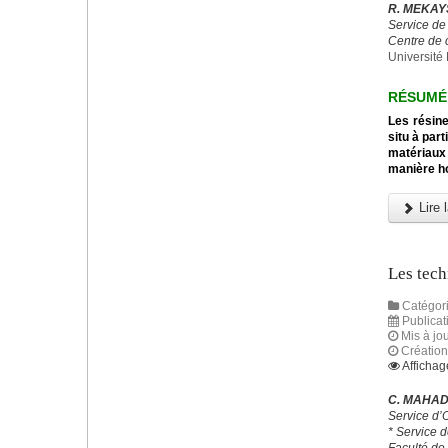
R. MEKAYS
Service de
Centre de 
Universit
RÉSUMÉ
Les résine
situ à par
matériaux 
manière ho
Lire l
Les tech
Catégori
Publicat
Mis à jou
Créatio
Affichag
C. MAHAD,
Service d’
* Service 