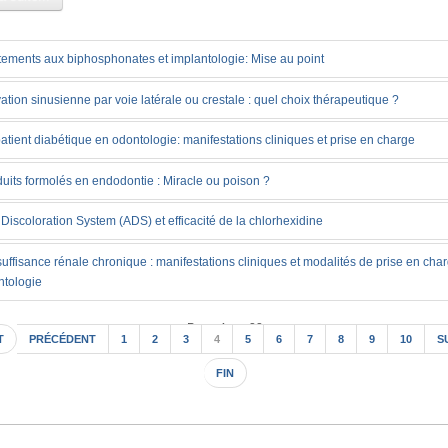
tements aux biphosphonates et implantologie: Mise au point
ation sinusienne par voie latérale ou crestale : quel choix thérapeutique ?
atient diabétique en odontologie: manifestations cliniques et prise en charge
uits formolés en endodontie : Miracle ou poison ?
 Discoloration System (ADS) et efficacité de la chlorhexidine
suffisance rénale chronique : manifestations cliniques et modalités de prise en cha
ntologie
Page 4 sur 22
T
PRÉCÉDENT
1
2
3
4
5
6
7
8
9
10
S
FIN