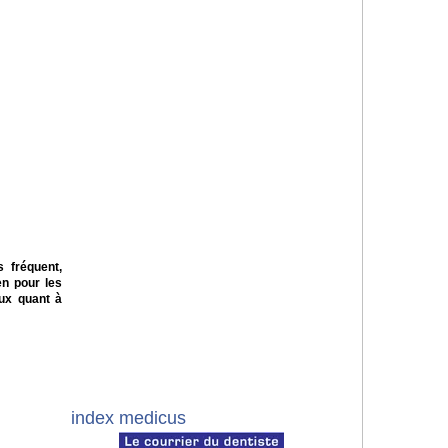
s fréquent,
en pour les
eux quant à
index medicus