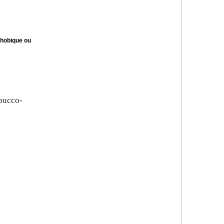
phobique ou
 bucco-