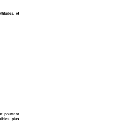
titudes, et
st pourtant
ibles plus