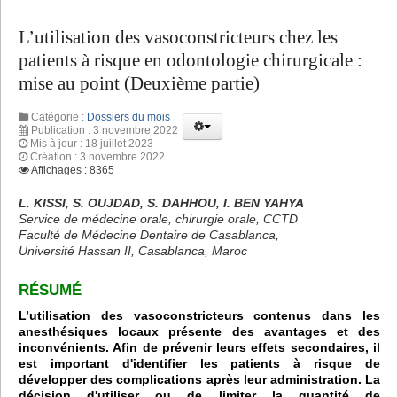
L’utilisation des vasoconstricteurs chez les
patients à risque en odontologie chirurgicale :
mise au point (Deuxième partie)
Catégorie :
Dossiers du mois
Publication : 3 novembre 2022
Mis à jour : 18 juillet 2023
Création : 3 novembre 2022
Affichages : 8365
L. KISSI, S. OUJDAD, S. DAHHOU, I. BEN YAHYA
Service de médecine orale, chirurgie orale, CCTD
Faculté de Médecine Dentaire de Casablanca,
Université Hassan II, Casablanca, Maroc
RÉSUMÉ
L’utilisation des vasoconstricteurs contenus dans les
anesthésiques locaux présente des avantages et des
inconvénients. Afin de prévenir leurs effets secondaires, il
est important d'identifier les patients à risque de
développer des complications après leur administration. La
décision d'utiliser ou de limiter la quantité de