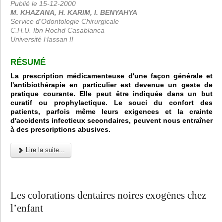
Publié le 15-12-2000
M. KHAZANA, H. KARIM, I. BENYAHYA
Service d'Odontologie Chirurgicale
C.H.U. Ibn Rochd Casablanca
Université Hassan II
RÉSUMÉ
La prescription médicamenteuse d'une façon générale et
l'antibiothérapie en particulier est devenue un geste de
pratique courante. Elle peut être indiquée dans un but
curatif ou prophylactique. Le souci du confort des
patients, parfois même leurs exigences et la crainte
d'accidents infectieux secondaires, peuvent nous entraîner
à des prescriptions abusives.
Lire la suite...
Les colorations dentaires noires exogènes chez
l’enfant