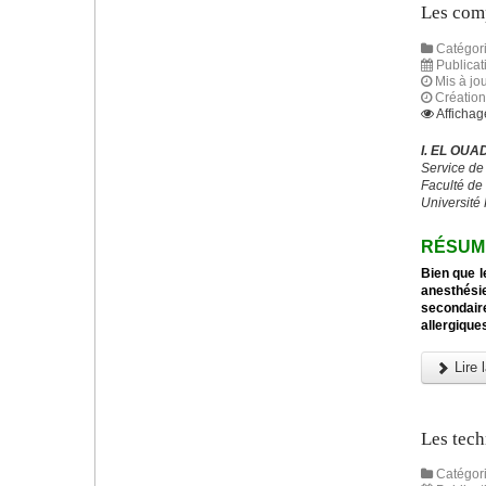
Les comp
Catégori
Publica
Mis à jo
Créatio
Affichag
I. EL OUA
Service de
Faculté de
Université
RÉSUM
Bien que l
anesthési
secondaire
allergique
Lire l
Les tech
Catégori