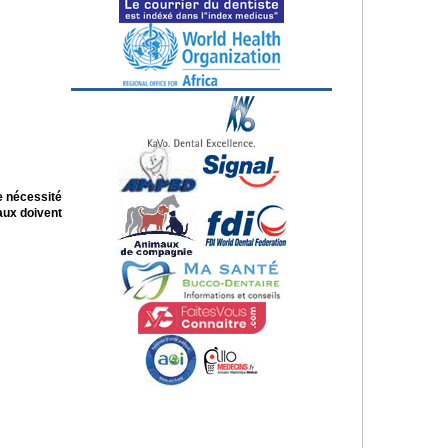
e nécessité
aux doivent