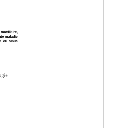
maxillaire,
ute maladie
r du sinus
ogie