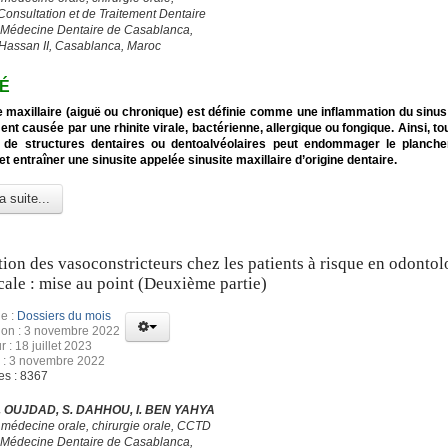
Consultation et de Traitement Dentaire
 Médecine Dentaire de Casablanca,
 Hassan II, Casablanca, Maroc
É
e maxillaire (aiguë ou chronique) est définie comme une inflammation du sinus 
nt causée par une rhinite virale, bactérienne, allergique ou fongique. Ainsi, to
 de structures dentaires ou dentoalvéolaires peut endommager le planche
et entraîner une sinusite appelée sinusite maxillaire d’origine dentaire.
a suite...
ation des vasoconstricteurs chez les patients à risque en odontol
cale : mise au point (Deuxième partie)
e :
Dossiers du mois
ion : 3 novembre 2022
r : 18 juillet 2023
 : 3 novembre 2022
es : 8367
 S. OUJDAD, S. DAHHOU, I. BEN YAHYA
 médecine orale, chirurgie orale, CCTD
 Médecine Dentaire de Casablanca,