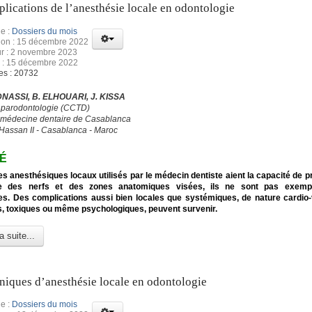
lications de l’anesthésie locale en odontologie
e :
Dossiers du mois
tion : 15 décembre 2022
ur : 2 novembre 2023
n : 15 décembre 2022
es : 20732
DNASSI, B. ELHOUARI, J. KISSA
 parodontologie (CCTD)
 médecine dentaire de Casablanca
 Hassan II - Casablanca - Maroc
É
es anesthésiques locaux utilisés par le médecin dentiste aient la capacité de p
e des nerfs et des zones anatomiques visées, ils ne sont pas exempt
s. Des complications aussi bien locales que systémiques, de nature cardio-
s, toxiques ou même psychologiques, peuvent survenir.
a suite...
niques d’anesthésie locale en odontologie
e :
Dossiers du mois