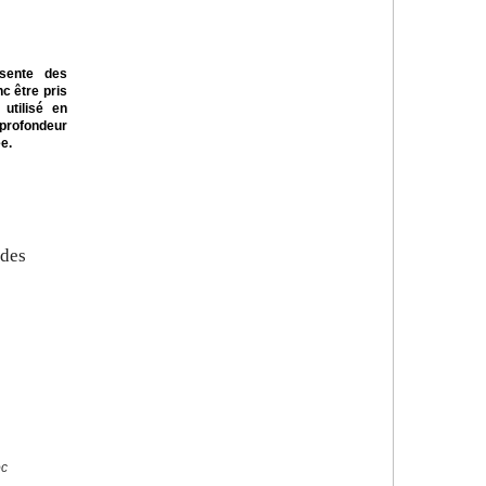
ésente des
c être pris
utilisé en
 profondeur
e.
 des
oc