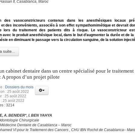
 Hassan II, Casablanca, Maroc
tion des vasoconstricteurs contenus dans les anesthésiques locaux pr
et des inconvénients, associés à son effet sympathomimétique et devrait don
 lors du traitement des patients dits à risque. Le vasoconstricteur est 
n avec le produit anesthésique local, dans le but d’augmenter la durée et de la
hésie en diminuant le passage vers la circulation sanguine, de la solution injecté
a suite...
un cabinet dentaire dans un centre spécialisé pour le traitement
: A propos d’un projet pilote
e :
Dossiers du mois
ion : 25 août 2022
ur : 25 août 2022
 : 25 août 2022
es : 3214
, A. BENIDER*, I. BEN YAHYA
Odontologie Chirurgicale
 Médecine Dentaire de Casablanca – Maroc
hamed VI pour le Traitement des Cancers , CHU IBN Rochd de Casablanca– Mar