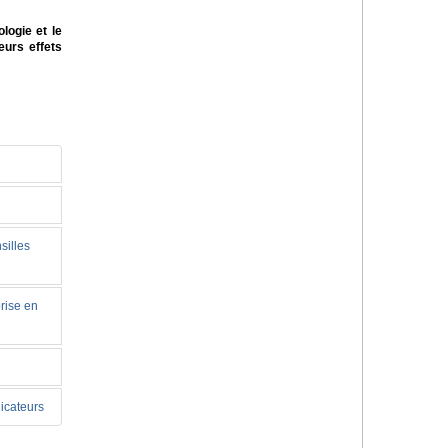
ogie et le
eurs effets
silles
prise en
dicateurs