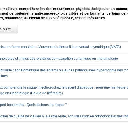
e meilleure compréhension des mécanismes physiopathologiques en cancérol
ent de traitements anti-cancéreux plus ciblés et performants, certains de l
s, notamment au niveau de la cavité buccale, restent inévitables.
a suite...
ise en forme canalaire : Mouvement alternatif transversal asymétrique (MATA)
nologies et limites des systèmes de navigation dynamique en implantologie
icularité céphalométrique des enfants ou jeunes patients avec hypertrophie des ton
tines
x comprendre le risque infectieux chez le patient diabétique : pour une meilleure 
ge en Odontologie (Revue de littérature)
péri-implantites : Quels facteurs de risque ?
otion de qualité de vie liée à la santé orale, son utilisation en orthodontie et ses in