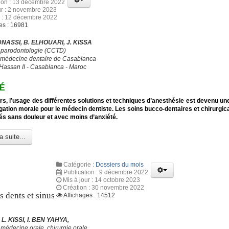
tion : 13 décembre 2022
ur : 2 novembre 2023
n : 12 décembre 2022
es : 16981
DNASSI, B. ELHOUARI, J. KISSA
e parodontologie (CCTD)
 médecine dentaire de Casablanca
 Hassan II - Casablanca - Maroc
É
rs, l’usage des différentes solutions et techniques d’anesthésie est devenu un
igation morale pour le médecin dentiste. Les soins bucco-dentaires et chirurgic
sés sans douleur et avec moins d’anxiété.
a suite...
Catégorie :
Dossiers du mois
Publication : 9 décembre 2022
Mis à jour : 14 octobre 2023
Création : 30 novembre 2022
s dents et sinus
Affichages : 14512
L. KISSI, I. BEN YAHYA,
médecine orale, chirurgie orale,