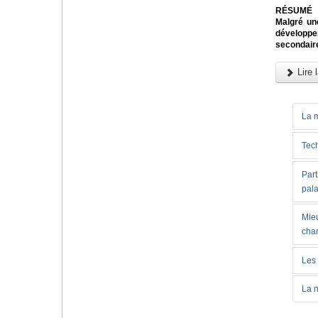
RÉSUMÉ
Malgré un
développem
secondaire
Lire l
La m
Tech
Part
pala
Mieu
char
Les 
La n