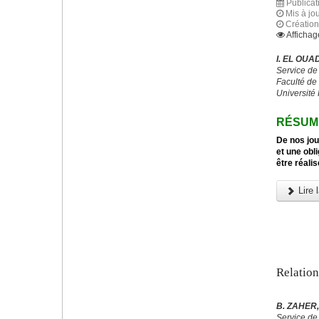
Publica
Mis à jo
Créatio
Affichag
I. EL OUA
Service d
Faculté de
Université
RÉSUM
De nos jou
et une obl
être réali
Lire l
Relation
B. ZAHER, 
Service de 