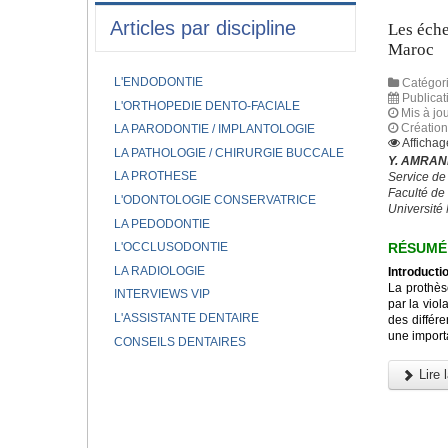
Articles par discipline
Les éche
Maroc
L'ENDODONTIE
Catégori
Publicat
L'ORTHOPEDIE DENTO-FACIALE
Mis à jo
Création 
LA PARODONTIE / IMPLANTOLOGIE
Affichag
LA PATHOLOGIE / CHIRURGIE BUCCALE
Y. AMRANI
LA PROTHESE
Service de
Faculté de
L'ODONTOLOGIE CONSERVATRICE
Universit
LA PEDODONTIE
RÉSUMÉ
L'OCCLUSODONTIE
LA RADIOLOGIE
Introductio
La prothès
INTERVIEWS VIP
par la viol
L'ASSISTANTE DENTAIRE
des différe
une importa
CONSEILS DENTAIRES
Lire l