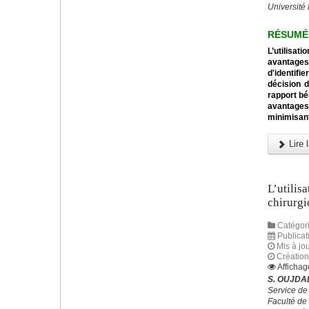
Université
RÉSUMÉ
L’utilisa
avantages
d'identifi
décision d
rapport bé
avantages
minimisant
Lire l
L’utilis
chirurgi
Catégori
Publicat
Mis à jo
Création
Affichag
S. OUJDAD
Service de
Faculté de