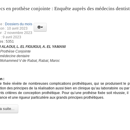
cs en prothèse conjointe : Enquête auprès des médecins dentist
e :
Dossiers du mois
ion : 10 avril 2023
ur : 2 novembre 2023
: 9 avril 2023
es : 5351
 ALAOUI, L. EL FIGUIGUI, A. EL YAMANI
 Prothèse Conjointe
 médecine dentaire
é Mohammed V de Rabat, Rabat, Maroc
n :
e fixée révèle de nombreuses complications prothétiques, qui se produisent le p
ation des principes de la réalisation aussi bien en clinique qu’au laboratoire ou par
nts critères de conception prothétique. Pour qu’une prothèse fixée soit réussie, il
nce et une rigueur particulière aux grands principes prothétiques.
a suite...