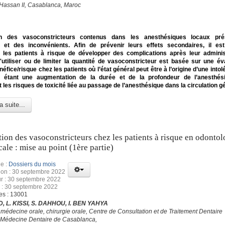
 Hassan II, Casablanca, Maroc
tion des vasoconstricteurs contenus dans les anesthésiques locaux pr
 et des inconvénients. Afin de prévenir leurs effets secondaires, il est
er les patients à risque de développer des complications après leur adminis
'utiliser ou de limiter la quantité de vasoconstricteur est basée sur une év
néfice/risque chez les patients où l’état général peut être à l’origine d’une into
 étant une augmentation de la durée et de la profondeur de l’anesthési
 les risques de toxicité liée au passage de l’anesthésique dans la circulation gé
a suite...
ation des vasoconstricteurs chez les patients à risque en odontol
cale : mise au point (1ère partie)
e :
Dossiers du mois
ion : 30 septembre 2022
ur : 30 septembre 2022
 : 30 septembre 2022
es : 13001
, L. KISSI, S. DAHHOU, I. BEN YAHYA
 médecine orale, chirurgie orale, Centre de Consultation et de Traitement Dentaire
 Médecine Dentaire de Casablanca,