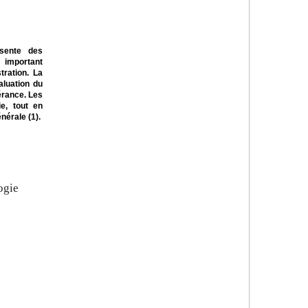
ésente des
 important
tration. La
aluation du
lérance. Les
e, tout en
nérale (1).
ogie