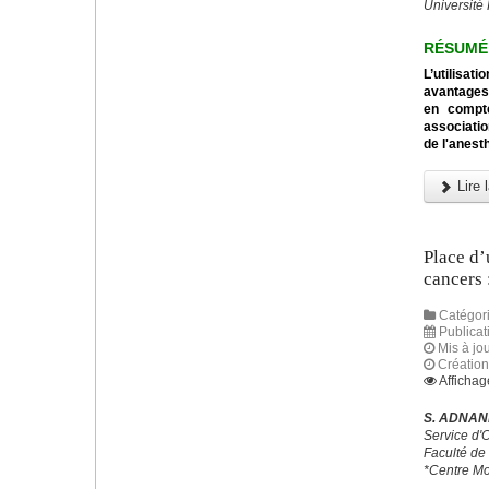
Université
RÉSUMÉ
L’utilisa
avantages 
en compte
associatio
de l'anest
Lire l
Place d’
cancers 
Catégori
Publicat
Mis à jo
Création
Affichag
S. ADNANE
Service d'
Faculté de
*Centre Mo