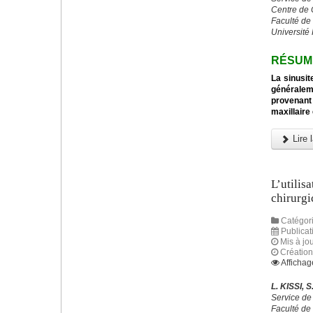
Centre de 
Faculté de
Université
RÉSUM
La sinusit
généraleme
provenant
maxillaire 
Lire l
L’utilis
chirurgi
Catégori
Publicat
Mis à jou
Création
Affichag
L. KISSI,
Service de
Faculté de