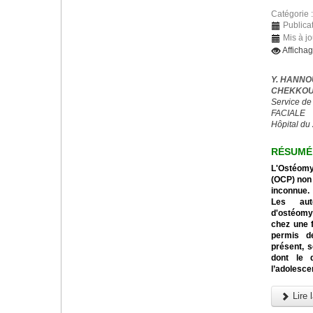
Catégorie 
Publica
Mis à jo
Afficha
Y. HANNO
CHEKKOUR
Service de
FACIALE
Hôpital du
RÉSUMÉ
L'Ostéomyé
(OCP) non 
inconnue.
Les aut
d'ostéomyé
chez une f
permis de
présent, s
dont le 
l’adolesce
Lire l