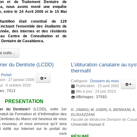
tion et de Traitement Dentaire de
ca, nous avons mené une enquête
e, entre le 24 Avril 2006 et le 15 Mai
hantillon était constitué de 129
 incluant l’ensemble des étudiants de
nnée, des internes et des résidents
 au Centre de Consultation et de
 Dentaire de Casablanca.
a suite...
rier du Dentiste (LCDD)
L’obturation canalaire au sy
thermafil
:
Portail
ion : 27 janvier 2009
Catégorie :
Dossiers du mois
ur : 6 octobre 2020
Publication : 15 avril 2002
ges : 7413
Mis à jour : 24 juin 2023
Affichages : 37593
PRESENTATION
er du Dentiste
® (LCDD), votre 1er
K. JAWAD, M. JABRI, A. BENNANI, A.
atuit de Formation et d’Information des
ELOUAZZANI
entistes du Maroc est heureux de vous
Faculté de Médecine Dentaire de Casa
à nouveau, et vous annonce qu’il sera
Université Hassan II
 édité sur Internet sur le portail du
ême nom
RÉSUMÉ