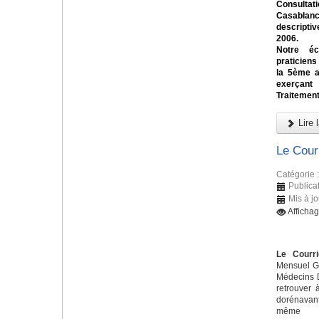
Consulta
Casablan
descriptiv
2006.
Notre éc
praticiens
la 5ème a
exerçant
Traitement
Lire l
Le Cour
Catégorie 
Publicat
Mis à jo
Afficha
Le Courri
Mensuel Gr
Médecins D
retrouver 
dorénavant
m