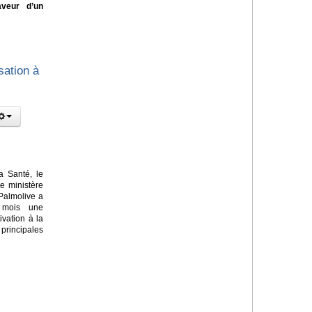
aveur d’un
sation à
a Santé, le
le ministère
Palmolive a
 mois une
vation à la
principales