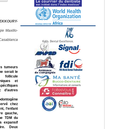
HEKKOURY-
ie Maxillo-
Casablanca
es tumeurs
ne serait le
follicule
iniques et
spécifiques
c d’autres
odontogène
servé chez
t, l’enfant
ire gauche,
Une TDM du
s expansif
aire. Deux