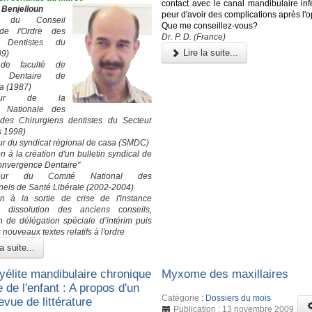
contact avec le canal mandibulaire infé
 Benjelloun
peur d'avoir des complications après l'o
nt du Conseil
Que me conseillez-vous?
 de l'Ordre des
Dr. P. D. (France)
 Dentistes du
Lire la suite...
09)
de faculté de
e Dentaire de
a (1987)
ateur de la
n Nationale des
 des Chirurgiens dentistes du Secteur
s 1998)
r du syndicat régional de casa (SMDC)
on à la création d'un bulletin syndical de
Convergence Dentaire"
ateur du Comité National des
nels de Santé Libérale (2002-2004)
on à la sortie de crise de l'instance
: dissolution des anciens conseils,
on de délégation spéciale d’intérim puis
 nouveaux textes relatifs à l'ordre
a suite...
élite mandibulaire chronique
Myxome des maxillaires
e de l'enfant : A propos d'un
Catégorie :
Dossiers du mois
evue de littérature
Publication : 13 novembre 2009