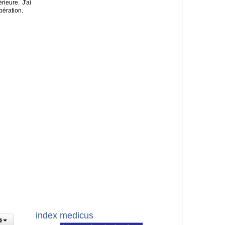
rieure. J'ai
pération.
index medicus