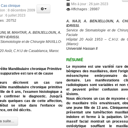
Mis à jour : 26 juin 2023
:
Cas clinique
Affichages : 28987
tion : 8 décembre 2009
ur : 6 juillet 2023
ges : 20752
A. NAJI, A. BENJELLOUN, A. C
IDRISSI.
Service de Stomatologie et de Chirurg
UNI, M. MAHTAR, A. BENJELLOUN, A.
Faciale
Y-IDRISSI.
Hôpital 20 Août 1953 – C.H.U. de 
 Stomotologie et de Chirurgie MAXILLO-
(Maroc)
Université Hassan II
 20 Août, C.H.U de Casablanca, Maroc
R
É
SUMÉ
Le myxome est une variété rare d
lite Mandibulaire chronique Primitive
bénignes des maxillaires, dont l’origi
suppurative est rare et de cause
mésenchyme embryonnaire du 
dentaire. Les manifestations cl
eurs décrivent un cas rare
radiologiques sont variables et non 
lite mandibulaire chronique primitive
et peuvent prêter confusion ave
ille de 6 ans, l'examen histologique a
lésions.
 confirmer le diagnostic.
Jusqu’à
Nous décrivons un cas de myxome 
euls quelques cas de cette affection,
du maxillaire très envahissant, ob
début se situe dans l’enfance ou
une jeune fille de 13 ans. Cliniquemen
nce, ont été décrits.
présentait une tuméfaction maxilla
indolore et ferme à la palpation. 
a suite...
massif facial montrait un processu
ostéolytique soufflant le maxill