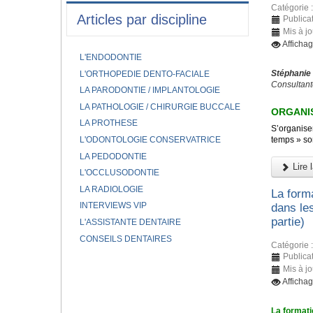
Catégorie 
Articles par discipline
Publicat
Mis à jo
Afficha
L'ENDODONTIE
Stéphanie
L'ORTHOPEDIE DENTO-FACIALE
Consultant
LA PARODONTIE / IMPLANTOLOGIE
LA PATHOLOGIE / CHIRURGIE BUCCALE
ORGANIS
LA PROTHESE
S’organiser
L'ODONTOLOGIE CONSERVATRICE
temps » son
LA PEDODONTIE
Lire l
L'OCCLUSODONTIE
LA RADIOLOGIE
La forma
INTERVIEWS VIP
dans le
partie)
L'ASSISTANTE DENTAIRE
CONSEILS DENTAIRES
Catégorie 
Publicat
Mis à j
Afficha
La formati