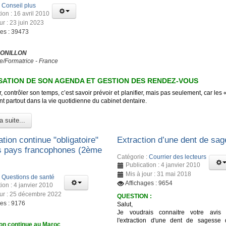
:
Conseil plus
ion : 16 avril 2010
ur : 23 juin 2023
ges : 39473
 ONILLON
e/Formatrice - France
ATION DE SON AGENDA ET GESTION DES RENDEZ-VOUS
, contrôler son temps, c’est savoir prévoir et planifier, mais pas seulement, car les 
t partout dans la vie quotidienne du cabinet dentaire.
a suite...
tion continue "obligatoire"
Extraction d’une dent de sa
s pays francophones (2ème
Catégorie :
Courrier des lecteurs
Publication : 4 janvier 2010
Mis à jour : 31 mai 2018
:
Questions de santé
Affichages : 9654
ion : 4 janvier 2010
our : 25 décembre 2022
QUESTION :
ges : 9176
Salut,
Je voudrais connaitre votre avis 
l'extraction d'une dent de sagesse
on continue au Maroc