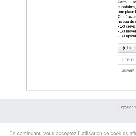
Parmi le
canalaires
une place 
Ces fractu
niveau du 
- 1/3 cervic
- 1/3 moye
- 1/3 apica
Lire l
DÉBUT
Suivant
Copyright 
En continuant, vous acceptez l’utilisation de cookies af