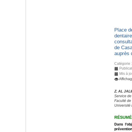
Place d
dentaire
consulta
de Casa
auprès 
Catégorie 
Publica
Mis à jo
Afficha
Z. AL JALI
Service de
Faculté de
Université 
RÉSUMÉ
Dans l’obj
préventio