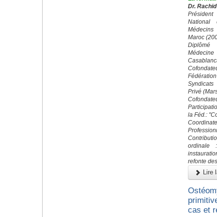
Dr. Rachid
Préside
National
Médecins
Maroc (20
Diplômé 
Médecin
Casablanc
Cofond
Fédératio
Syndicats
Privé (Mar
Cofondateu
Participati
la Féd.: "
Coordin
Profession
Contributi
ordinale 
instaurati
refonte des
Lire l
Ostéomy
primitiv
cas et r