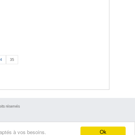
4
35
its réservés
Ok
daptés à vos besoins.