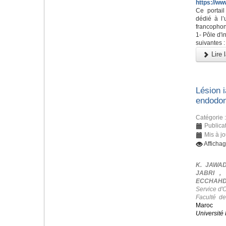
https://ww
Ce portai
dédié à l’
francophon
1- Pôle d'i
suivantes :
Lire l
Lésion i
endodon
Catégorie 
Publicat
Mis à jo
Afficha
K. JAWAD
JABRI ,
ECCHAHDI
Service d'
Faculté d
Maroc
Université 