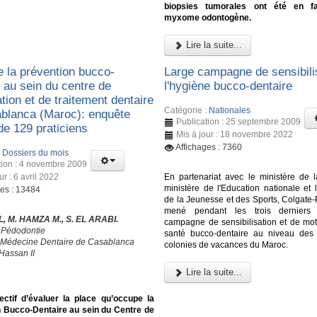
biopsies tumorales ont été en f
myxome odontogène.
Lire la suite...
e la prévention bucco-
Large campagne de sensibili
 au sein du centre de
l'hygiène bucco-dentaire
tion et de traitement dentaire
Catégorie :
Nationales
blanca (Maroc): enquête
Publication : 25 septembre 2009
de 129 praticiens
Mis à jour : 18 novembre 2022
Affichages : 7360
:
Dossiers du mois
tion : 4 novembre 2009
ur : 6 avril 2022
En partenariat avec le ministère de l
ministère de l'Education nationale et 
ges : 13484
de la Jeunesse et des Sports, Colgate-
mené pendant les trois derniers
L, M. HAMZA M., S. EL ARABI.
campagne de sensibilisation et de moti
 Pédodontie
santé bucco-dentaire au niveau des 
 Médecine Dentaire de Casablanca
colonies de vacances du Maroc.
Hassan II
Lire la suite...
ectif d’évaluer la place qu’occupe la
n Bucco-Dentaire au sein du Centre de