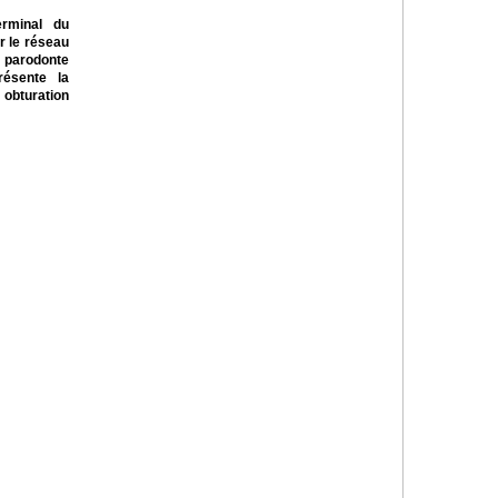
terminal du
r le réseau
 parodonte
résente la
 obturation