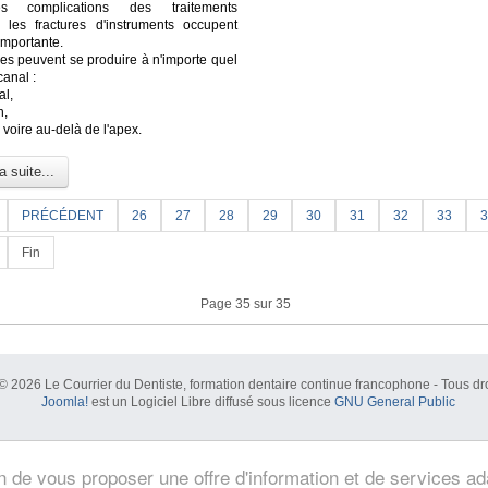
s complications des traitements
, les fractures d'instruments occupent
importante.
res peuvent se produire à n'importe quel
canal :
al,
n,
l voire au-delà de l'apex.
a suite...
PRÉCÉDENT
26
27
28
29
30
31
32
33
3
Fin
Page 35 sur 35
© 2026 Le Courrier du Dentiste, formation dentaire continue francophone - Tous dro
Joomla!
est un Logiciel Libre diffusé sous licence
GNU General Public
in de vous proposer une offre d'information et de services a