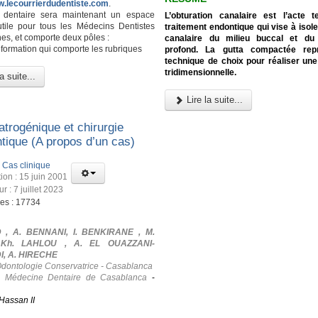
w.lecourrierdudentiste.com
.
l dentaire sera maintenant un espace
L’obturation canalaire est l’acte 
utile pour tous les Médecins Dentistes
traitement endontique qui vise à isole
es, et comporte deux pôles :
canalaire du milieu buccal et du
nformation qui comporte les rubriques
profond. La gutta compactée rep
technique de choix pour réaliser une
tridimensionnelle.
a suite...
Lire la suite...
atrogénique et chirurgie
tique (A propos d’un cas)
:
Cas clinique
ion : 15 juin 2001
ur : 7 juillet 2023
ges : 17734
 , A. BENNANI, I. BENKIRANE , M.
 Kh. LAHLOU , A. EL OUAZZANI-
, A. HIRECHE
Odontologie Conservatrice - Casablanca
e Médecine Dentaire de Casablanca
-
Hassan II