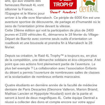
ans, qui aux volants des
fameuses Renault 4L vont
sillonner la France,
l'Espagne et le Maroc pour
arriver à la ville ocre Marrakech. Ce périple de 6000 Km est une
aventure sportive de découverte, de partage et d'humanité où le
sens de l'orientation prime devant la vitesse.
Cette 19ème édition qui voit la participation de plus de 2400
jeunes et 2100 véhicules 4L, démarrera le 18 février du Village-
Départ de Biarritz avec comme seuls outils d'orientation un
roadbook et une boussole et prendra fin à Marrakech le 28
février.
Depuis sa création, le Raid 4L Trophy™ a toujours eu, en plus
de la compétition, une démarche solidaire et éco-citoyenne. A tel
point que ces actions font pleinement partie de l’aventure. Le
plus bel exemple ? La collaboration avec l’association Enfants
du désert a permis l’ouverture de nombreuses salles de classes
et la scolarisation de nombreux enfants marocains.
Quatre étudiants en dernière année de la faculté de médecine
dentaire de Paris Descartes (Eleonore Valleron, Marion Briand,
Mathias Lancien et Hyppolyte Houdard) sont de la partie et
seront à bord de deux magnifiques 4L. Cette équipe Dentrail a
réussi a collecter des dons et compte encore sur votre appui