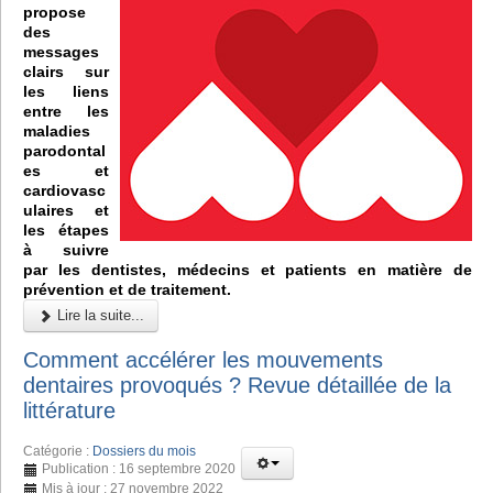
propose
des
messages
clairs sur
les liens
entre les
maladies
parodontal
es et
cardiovasc
ulaires et
les étapes
à suivre
par les dentistes, médecins et patients en matière de
prévention et de traitement.
Lire la suite...
Comment accélérer les mouvements
dentaires provoqués ? Revue détaillée de la
littérature
Catégorie :
Dossiers du mois
Publication : 16 septembre 2020
Mis à jour : 27 novembre 2022