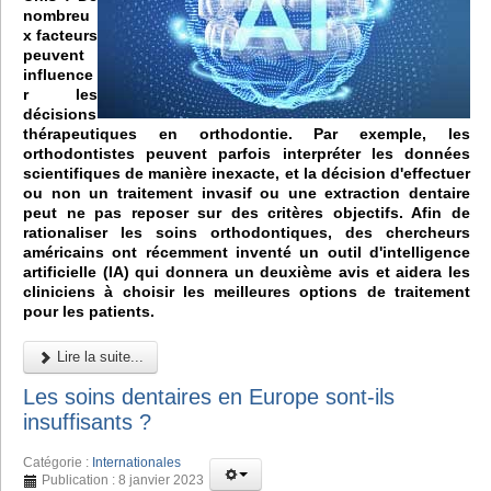
nombreu
x facteurs
peuvent
influence
r les
décisions
thérapeutiques en orthodontie. Par exemple, les
orthodontistes peuvent parfois interpréter les données
scientifiques de manière inexacte, et la décision d'effectuer
ou non un traitement invasif ou une extraction dentaire
peut ne pas reposer sur des critères objectifs. Afin de
rationaliser les soins orthodontiques, des chercheurs
américains ont récemment inventé un outil d'intelligence
artificielle (IA) qui donnera un deuxième avis et aidera les
cliniciens à choisir les meilleures options de traitement
pour les patients.
Lire la suite...
Les soins dentaires en Europe sont-ils
insuffisants ?
Catégorie :
Internationales
Publication : 8 janvier 2023