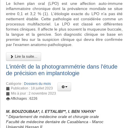
Le lichen plan oral (LPO) est une affection auto-immune
inflammatoire chronique dont la prévalence mondiale se situe
entre 0,1 et 3,2 % (1). L'étiologie exacte du LPO n'a pas été
nettement établie. Cette pathologie est considérée comme un
processus multifactoriel. Le LPO est classé en différentes
formes cliniques. Il affecte le plus souvent la muqueuse buccale,
la langue et la gencive. Son diagnostic clinique se base en
premier lieu sur la suspicion clinique qui devra être confirmée
par l'examen anatomo-pathologique.
Lire la suite...
L’intérêt de la photogrammétrie dans l’étude
de précision en implantologie
Catégorie :
Dossiers du mois
Publication : 18 juillet 2023
Mis à jour : 2 novembre 2023
Affichages : 6226
M. BOUZOUBAA*, I. ETTALIBI**, I. BEN YAHYA*
* Département de médecine orale et chirurgie orale
Faculté de médecine dentaire de Casablanca - Maroc
Université Hassan II