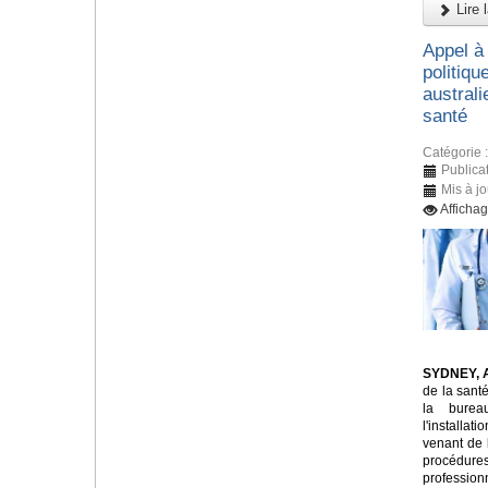
Lire l
Appel à 
politiqu
austral
santé
Catégorie 
Publica
Mis à jo
Afficha
SYDNEY, A
de la sant
la burea
l'installat
venant de 
procédures
profession