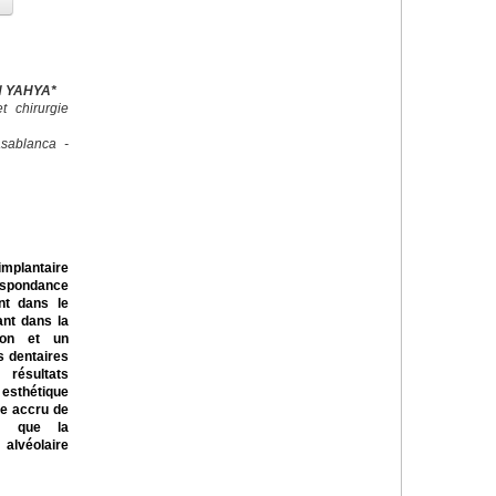
EN YAHYA*
 chirurgie
sablanca -
mplantaire
espondance
ant dans le
lant dans la
ion et un
s dentaires
 résultats
 esthétique
ue accru de
es que la
alvéolaire