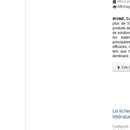
Mis à j
Afficha
IRVINE, Ca
plus de 37
produits d
de solutio
les trait
principa
efficaces,
tels que l'
dentinaire.
Lire l
Le liche
littératu
Catégorie 