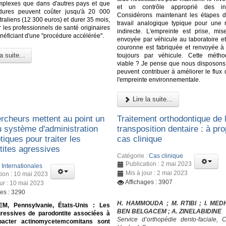
mplexes que dans d'autres pays et que
et un contrôle approprié des in
dures peuvent coûter jusqu'à 20 000
Considérons maintenant les étapes d
traliens (12 300 euros) et durer 35 mois,
travail analogique typique pour une r
les professionnels de santé originaires
indirecte. L'empreinte est prise, mis
néficiant d'une "procédure accélérée".
envoyée par véhicule au laboratoire et
couronne est fabriquée et renvoyée à l
a suite...
toujours par véhicule. Cette métho
viable ? Je pense que nous disposons d
peuvent contribuer à améliorer le flux d
l'empreinte environnementale.
Lire la suite...
rcheurs mettent au point un
Traitement orthodontique de 
 système d'administration
transposition dentaire : à pr
otiques pour traiter les
cas clinique
tites agressives
Catégorie :
Cas clinique
Publication : 2 mai 2023
:
Internationales
Mis à jour : 2 mai 2023
tion : 10 mai 2023
Affichages : 3907
our : 10 mai 2023
ges : 3290
H. HAMMOUDA ; M. RTIBI ; I. MED
M, Pennsylvanie, États-Unis : Les
BEN BELGACEM ; A. ZINELABIDINE
ressives de parodontite associées à
Service d’orthopédie dento-faciale,
bacter actinomycetemcomitans sont