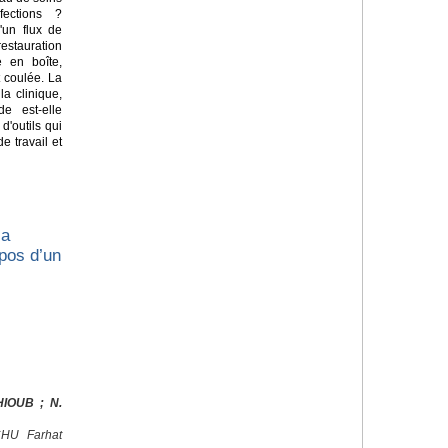
fections ?
'un flux de
estauration
e en boîte,
 coulée. La
a clinique,
de est-elle
'outils qui
e travail et
la
opos d’un
HIOUB ; N.
 CHU Farhat