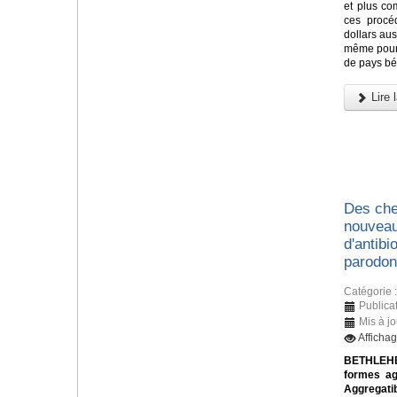
et plus co
ces procé
dollars aus
même pour 
de pays bé
Lire l
Des che
nouveau
d'antibi
parodon
Catégorie 
Publica
Mis à j
Afficha
BETHLEHE
formes ag
Aggregati