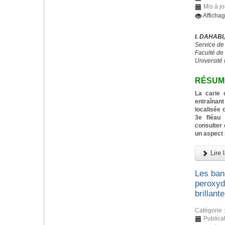
Mis à j
Afficha
I. DAHAB
Service de
Faculté de
Universit
RÉSUM
La carie 
entraînan
localisée d
3e fléau 
consulter 
un aspect 
Lire l
Les ban
peroxyd
brillante
Catégorie 
Publica