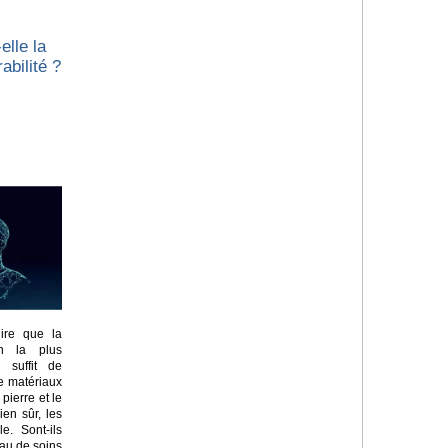
elle la
abilité ?
ire que la
on la plus
l suffit de
e matériaux
pierre et le
ien sûr, les
e. Sont-ils
eau de soins