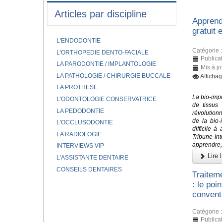
Articles par discipline
Apprendr
gratuit e
L'ENDODONTIE
Catégorie 
L'ORTHOPEDIE DENTO-FACIALE
Publica
LA PARODONTIE / IMPLANTOLOGIE
Mis à j
LA PATHOLOGIE / CHIRURGIE BUCCALE
Affichag
LA PROTHESE
La bio-imp
L'ODONTOLOGIE CONSERVATRICE
de tissus 
LA PEDODONTIE
révolutionn
de la bio-
L'OCCLUSODONTIE
difficile 
LA RADIOLOGIE
Tribune In
apprendre, 
INTERVIEWS VIP
Lire l
L'ASSISTANTE DENTAIRE
CONSEILS DENTAIRES
Traitem
: le poi
conventi
Catégorie 
Publica