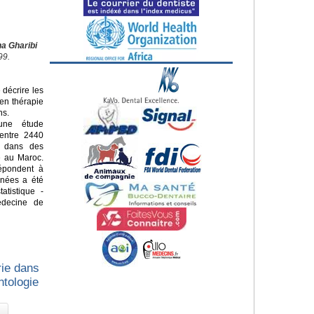
na Gharibi
99.
 décrire les
 en thérapie
ns.
une étude
 entre 2440
e dans des
e au Maroc.
répondent à
nnées a été
atistique -
édecine de
rie dans
ntologie