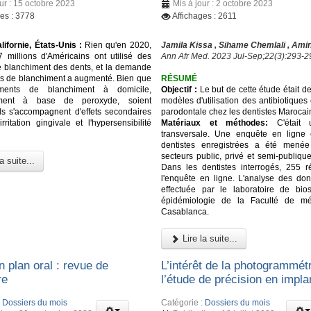
our : 15 octobre 2023
Mis à jour : 2 octobre 2023
ges : 3778
Affichages : 2611
lifornie, États-Unis :
Rien qu'en 2020,
Jamila Kissa , Sihame Chemlali , Ami
 millions d'Américains ont utilisé des
Ann Afr Med. 2023 Jul-Sep;22(3):293-2
e blanchiment des dents, et la demande
ns de blanchiment a augmenté. Bien que
RÉSUMÉ
ements de blanchiment à domicile,
Objectif :
Le but de cette étude était de
lement à base de peroxyde, soient
modèles d'utilisation des antibiotiques
 ils s'accompagnent d'effets secondaires
parodontale chez les dentistes Marocai
irritation gingivale et l'hypersensibilité
Matériaux et méthodes:
C'était 
transversale. Une enquête en ligne
dentistes enregistrées a été mené
secteurs public, privé et semi-publiqu
a suite...
Dans les dentistes interrogés, 255 
l'enquête en ligne. L'analyse des do
effectuée par le laboratoire de biost
épidémiologie de la Faculté de m
Casablanca.
Lire la suite...
n plan oral : revue de
L’intérêt de la photogrammét
re
l’étude de précision en impla
:
Dossiers du mois
Catégorie :
Dossiers du mois