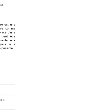
tir
ire est une
inie comme
place d’une
 peut être
ésente une
sayera de la
e possible.
ur la