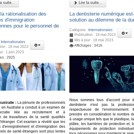
a suite...
Lire la suite...
la rationalisation des
La dentisterie numérique est-
es d'immigration
solution au dilemme de la dur
iennes pour le personnel de
Catégorie :
Internationales
Publication : 18 mai 2023
Mis à jour : 18 mai 2023
:
Internationales
Affichages : 3416
tion : 18 mai 2023
ur : 1 juin 2023
ges : 2925
Nous sommes tous d'accord pour d
ustralie :
La pénurie de professionnels
dentisterie n'est pas la professi
é en Australie a conduit à un examen de
respectueuse de l'environnement. I
ucratie liée au recrutement et à
prendre en considération le nombre d
ion de travailleurs de la santé qualifiés
à usage unique tels que le plastique, la 
l'étranger. Cet examen a révélé que les
plâtre, les barrières de protection et, b
 d'enregistrement et d'immigration des
équipements de protection individuell
nels de santé étrangers sont plus lentes
tous nécessaires pour maintenir le niv