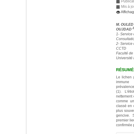
Publica
Mis à j
Afficha
M. OULE
OUJDAD
1- Service
Consultati
2- Service 
CCTD
Faculté de
Université
RÉSUMÉ
Le lichen 
immune i
prévalence
(1). L'ét
nettement 
comme un 
classé en d
plus souve
gencive. 
premier lie
confirmée 