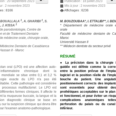
tion : 20 septembre 2023
Publication : 18 juillet 2023
our : 2 novembre 2023
Mis à jour : 2 novembre 2023
ges : 8166
Affichages : 6236
1
1
D BOUALLALA
, A. GHARIBI
, S.
M. BOUZOUBAA*, I. ETTALIBI**, I. B
2
1
, J. KISSA
* Département de médecine orale et
 de parodontologie, Centre de
orale
on et de Traitement Dentaire
Faculté de médecine dentaire de Ca
de médecine orale, chirurgie orale,
Maroc
Université Hassan II
 Médecine Dentaire de Casablanca
** Médecin dentiste du secteur privé
 Hassan II - Maroc
RÉSUMÉ
● La précision dans la chirurgie i
plan oral (LPO) est une affection auto-
guidée est définie comme la corr
nflammatoire chronique dont la
entre la position prévue de l'impl
 mondiale se situe entre 0,1 et 3,2 %
logiciel et la position réelle de l'imp
iologie exacte du LPO n'a pas été
bouche du patient. Une angulat
établie. Cette pathologie est considérée
positionnement corrects des implant
processus multifactoriel. Le LPO est
sont essentiels pour obtenir des
ifférentes formes cliniques. Il affecte le
prothétiques acceptables sur le plan
nt la muqueuse buccale, la langue et la
et fonctionnel, et pour éviter un risq
Son diagnostic clinique se base en
complications anatomiques tell
u sur la suspicion clinique qui devra être
perforation du palais ou du canal 
par l'examen anatomo-pathologique.
inférieur.