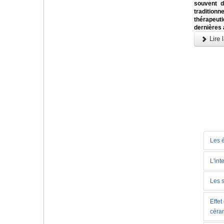
souvent di
traditionn
thérapeu
dernières
Lire l
Les 
L'int
Les s
Effet
céra