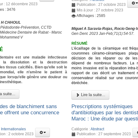
our : 12 décembre 2023
Publication : 27 octobre 2023
ges : 3476
Mis à jour : 27 octobre 2023
Affichages : 2585
I, H CHHOUL
 Pédodontie-Prévention, CCTD
Miguel A Saravia-Rojas, Rocio Geng-
 Médecine Dentaire de Rabat - Maroc
Gen Dent. 2023 Jan-Feb;71(1):54-57.
é Mohammed V
RÉSUMÉ
L'écaillage de la céramique est fréqu
É
couronnes céramo-céramiques plaqu
dentaire est une maladie infectieuse
décision de les réparer ou de les
t la dissolution et la destruction
dépend de nombreux facteurs. La 
es tissus calcifiés. Bien qu’elle soit le
moins invasive est la réparation intra
mondial, elle n’amène le patient à
rapport de cas décrit un traitement r
que lorsqu’elle génère une douleur ou
conservateur réalisé sur une couron
inesthétique.
ébréchée.
a suite...
Lire la suite...
des de blanchiment sans
Prescriptions systémiques
e offrent une concurrence
d'antibiotiques par les dentis
Maroc : Une étude par quest
:
Internationales
Catégorie :
Abstract
tion : 2 octobre 2023
Publication : 27 septembre 2023