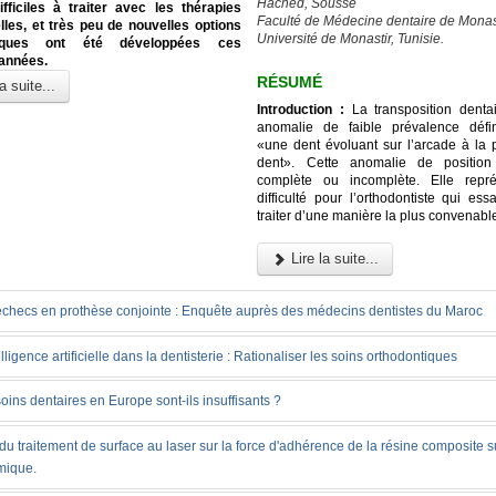
Hached, Sousse
fficiles à traiter avec les thérapies
Faculté de Médecine dentaire de Monas
elles, et très peu de nouvelles options
Université de Monastir, Tunisie.
tiques ont été développées ces
 années.
RÉSUMÉ
a suite...
Introduction :
La transposition denta
anomalie de faible prévalence déf
«une dent évoluant sur l’arcade à la 
dent». Cette anomalie de position
complète ou incomplète. Elle repr
difficulté pour l’orthodontiste qui es
traiter d’une manière la plus convenabl
Lire la suite...
échecs en prothèse conjointe : Enquête auprès des médecins dentistes du Maroc
elligence artificielle dans la dentisterie : Rationaliser les soins orthodontiques
oins dentaires en Europe sont-ils insuffisants ?
 du traitement de surface au laser sur la force d'adhérence de la résine composite s
mique.