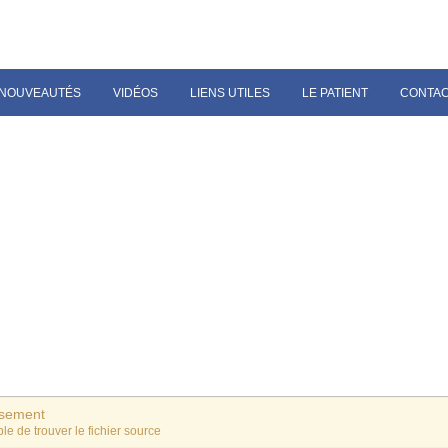
NOUVEAUTÉS
VIDÉOS
LIENS UTILES
LE PATIENT
CONTA
ssement
le de trouver le fichier source