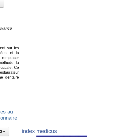
Vivanco
ent sur les
ées, et la
 remplacer
méthode la
-buccale. Ce
estaurateur
ne dentaire
tes au
ionnaire
index medicus