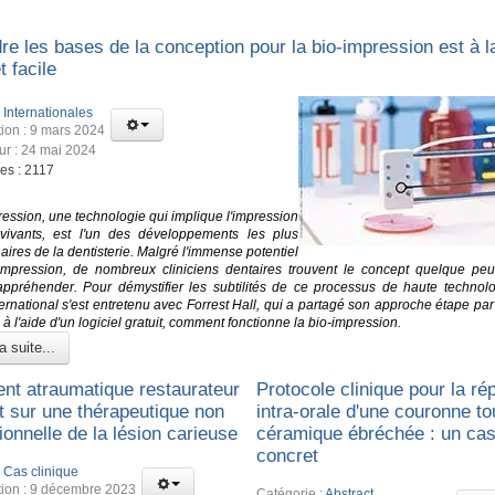
e les bases de la conception pour la bio-impression est à la
t facile
:
Internationales
tion : 9 mars 2024
our : 24 mai 2024
es : 2117
ression, une technologie qui implique l'impression
vivants, est l'un des développements les plus
aires de la dentisterie. Malgré l'immense potentiel
impression, de nombreux cliniciens dentaires trouvent le concept quelque peu 
à appréhender. Pour démystifier les subtilités de ce processus de haute technolo
ternational s'est entretenu avec Forrest Hall, qui a partagé son approche étape pa
à l'aide d'un logiciel gratuit, comment fonctionne la bio-impression.
a suite...
ent atraumatique restaurateur
Protocole clinique pour la ré
nt sur une thérapeutique non
intra-orale d'une couronne to
onnelle de la lésion carieuse
céramique ébréchée : un ca
concret
:
Cas clinique
tion : 9 décembre 2023
Catégorie :
Abstract