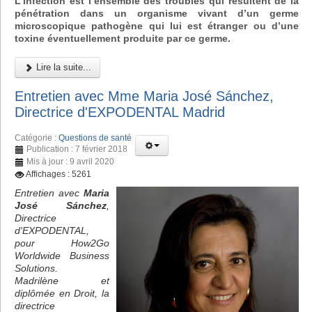
L’infection est l’ensemble des troubles qui résultent de la
pénétration dans un organisme vivant d’un germe
microscopique pathogène qui lui est étranger ou d’une
toxine éventuellement produite par ce germe.
Lire la suite...
Entretien avec Mme Maria José Sánchez,
Directrice d'EXPODENTAL Madrid
Catégorie :
Questions de santé
Publication : 7 février 2018
Mis à jour : 9 avril 2020
Affichages : 5261
Entretien avec
Maria
José Sánchez
,
Directrice
d'EXPODENTAL,
pour How2Go
Worldwide Business
Solutions.
Madrilène et
diplômée en Droit, la
directrice