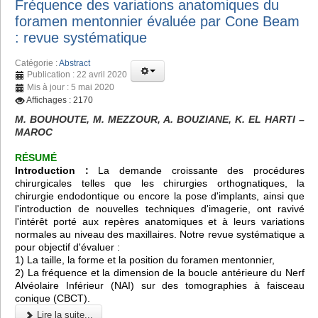
Fréquence des variations anatomiques du
foramen mentonnier évaluée par Cone Beam
: revue systématique
Catégorie :
Abstract
Publication : 22 avril 2020
Mis à jour : 5 mai 2020
Affichages : 2170
M. BOUHOUTE, M. MEZZOUR, A. BOUZIANE, K. EL HARTI –
MAROC
RÉSUMÉ
Introduction :
La demande croissante des procédures
chirurgicales telles que les chirurgies orthognatiques, la
chirurgie endodontique ou encore la pose d'implants, ainsi que
l'introduction de nouvelles techniques d'imagerie, ont ravivé
l'intérêt porté aux repères anatomiques et à leurs variations
normales au niveau des maxillaires. Notre revue systématique a
pour objectif d'évaluer :
1) La taille, la forme et la position du foramen mentonnier,
2) La fréquence et la dimension de la boucle antérieure du Nerf
Alvéolaire Inférieur (NAI) sur des tomographies à faisceau
conique (CBCT).
Lire la suite...