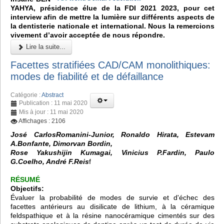
YAHYA, présidence élue de la FDI 2021 2023, pour cet
interview afin de mettre la lumière sur différents aspects de
la dentisterie nationale et international. Nous la remercions
vivement d’avoir acceptée de nous répondre.
Lire la suite...
Facettes stratifiées CAD/CAM monolithiques:
modes de fiabilité et de défaillance
Catégorie :
Abstract
Publication : 11 mai 2020
Mis à jour : 11 mai 2020
Affichages : 2106
José CarlosRomanini-Junior, Ronaldo Hirata, Estevam
A.Bonfante, Dimorvan Bordin,
Rose Yakushijin Kumagai, Vinicius P.Fardin, Paulo
G.Coelho, André F.Reis
f
RÉSUMÉ
Objectifs:
Évaluer la probabilité de modes de survie et d'échec des
facettes antérieurs au disilicate de lithium, à la céramique
feldspathique et à la résine nanocéramique cimentés sur des