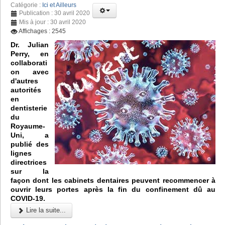
Catégorie :
Ici et Ailleurs
Publication : 30 avril 2020
Mis à jour : 30 avril 2020
Affichages : 2545
Dr. Julian
Perry, en
collaborati
on avec
d'autres
autorités
en
dentisterie
du
Royaume-
Uni, a
publié des
lignes
directrices
sur la
façon dont les cabinets dentaires peuvent recommencer à
ouvrir leurs portes après la fin du confinement dû au
COVID-19.
Lire la suite...