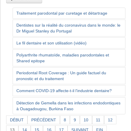
Traitement parodontal par curetage et détartrage
Dentistes sur la réalité du coronavirus dans le monde: le
Dr Miguel Stanley du Portugal
Le fil dentaire et son utilisation (vidéo)
Polyarthrite rhumatoïde, maladies parodontales et
Shared epitope
Periodontal Root Coverage : Un guide factuel du
pronostic et du traitement
Comment COVID-19 affecte-t-il l'industrie dentaire?
Détection de Gemella dans les infections endodontiques
à Ouagadougou, Burkina Faso
DÉBUT
PRÉCÉDENT
8
9
10
11
12
13
14
15
16
17
SUIVANT
FIN