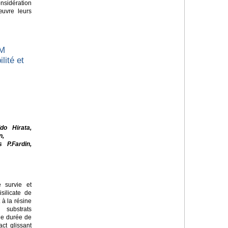
sidération
œuvre leurs
AM
lité et
do Hirata,
n,
 P.Fardin,
 survie et
silicate de
 à la résine
substrats
de durée de
ct glissant