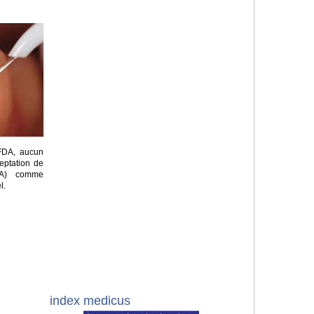
 FDA, aucun
eptation de
ADA) comme
l.
index medicus