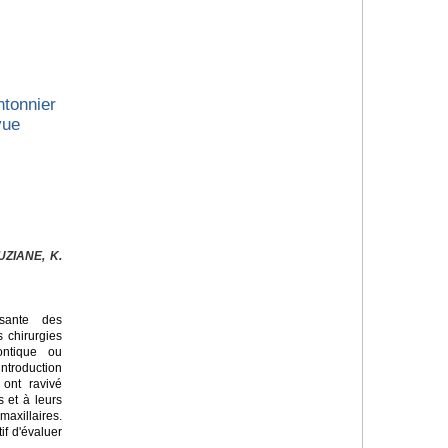
tonnier
vue
ZIANE, K.
sante des
s chirurgies
ontique ou
introduction
 ont ravivé
s et à leurs
axillaires.
if d'évaluer