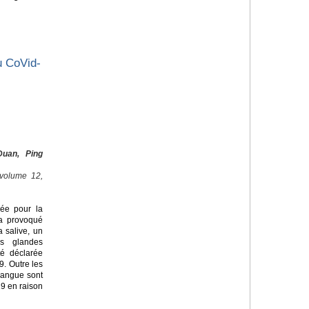
u CoVid-
uan, Ping
 volume 12,
lée pour la
 a provoqué
 salive, un
es glandes
té déclarée
9. Outre les
langue sont
9 en raison