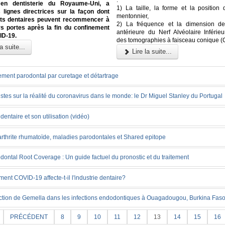
:
 en dentisterie du Royaume-Uni, a
1) La taille, la forme et la position
 lignes directrices sur la façon dont
mentonnier,
ets dentaires peuvent recommencer à
2) La fréquence et la dimension de
rs portes après la fin du confinement
antérieure du Nerf Alvéolaire Inférieu
ID-19.
des tomographies à faisceau conique 
a suite...
Lire la suite...
ement parodontal par curetage et détartrage
stes sur la réalité du coronavirus dans le monde: le Dr Miguel Stanley du Portugal
l dentaire et son utilisation (vidéo)
arthrite rhumatoïde, maladies parodontales et Shared epitope
dontal Root Coverage : Un guide factuel du pronostic et du traitement
nt COVID-19 affecte-t-il l'industrie dentaire?
ction de Gemella dans les infections endodontiques à Ouagadougou, Burkina Fas
PRÉCÉDENT
8
9
10
11
12
13
14
15
16