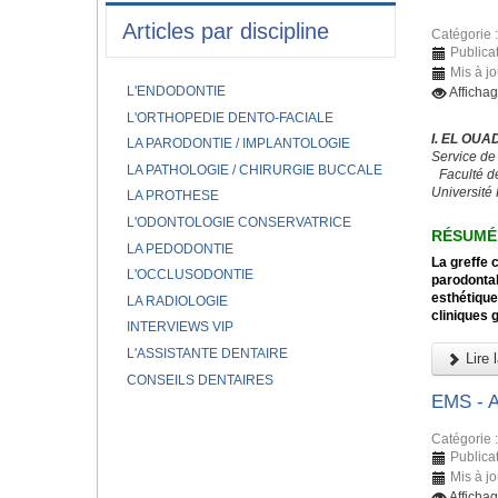
Articles par discipline
Catégorie 
Publicat
Mis à j
L'ENDODONTIE
Afficha
L'ORTHOPEDIE DENTO-FACIALE
I. EL OUA
LA PARODONTIE / IMPLANTOLOGIE
Service de
LA PATHOLOGIE / CHIRURGIE BUCCALE
Faculté d
Université
LA PROTHESE
L'ODONTOLOGIE CONSERVATRICE
RÉSUMÉ
LA PEDODONTIE
La greffe 
L'OCCLUSODONTIE
parodontal
esthétique
LA RADIOLOGIE
cliniques 
INTERVIEWS VIP
L'ASSISTANTE DENTAIRE
Lire l
CONSEILS DENTAIRES
EMS -
Catégorie 
Publica
Mis à j
Afficha