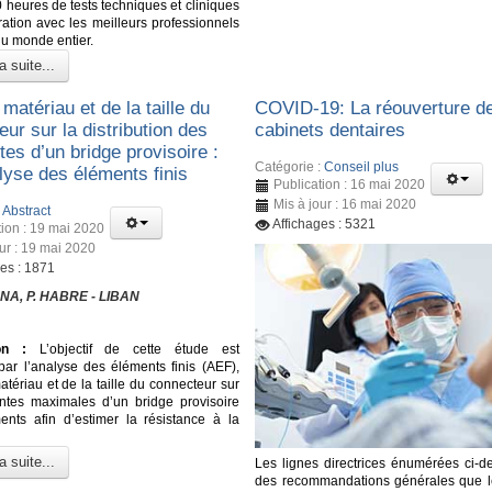
 heures de tests techniques et cliniques
ration avec les meilleurs professionnels
du monde entier.
a suite...
 matériau et de la taille du
COVID-19: La réouverture d
ur sur la distribution des
cabinets dentaires
tes d’un bridge provisoire :
Catégorie :
Conseil plus
lyse des éléments finis
Publication : 16 mai 2020
Mis à jour : 16 mai 2020
:
Abstract
Affichages : 5321
tion : 19 mai 2020
our : 19 mai 2020
ges : 1871
NA, P. HABRE - LIBAN
on :
L’objectif de cette étude est
 par l’analyse des éléments finis (AEF),
matériau et de la taille du connecteur sur
intes maximales d’un bridge provisoire
nts afin d’estimer la résistance à la
a suite...
Les lignes directrices énumérées ci-d
des recommandations générales que l