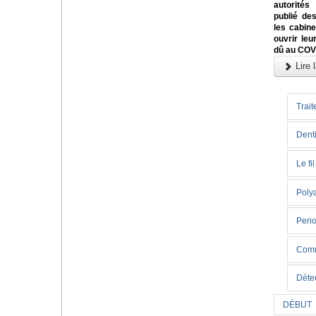
autorités
publié des
les cabin
ouvrir leu
dû au COV
Lire l
Trait
Denti
Le fi
Poly
Perio
Comme
Déte
DÉBUT