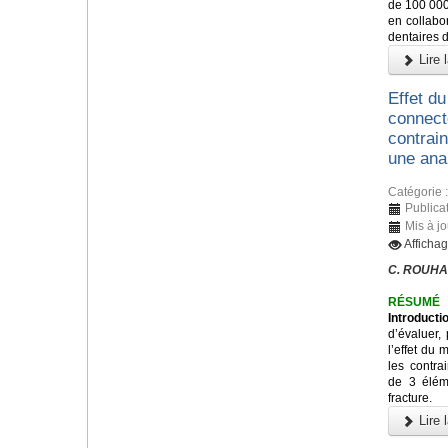
de 100 000
en collabo
dentaires 
Lire l
Effet du
connecte
contrain
une ana
Catégorie 
Publica
Mis à j
Afficha
C. ROUHA
RÉSUMÉ
Introducti
d’évaluer,
l’effet du 
les contra
de 3 éléme
fracture.
Lire l