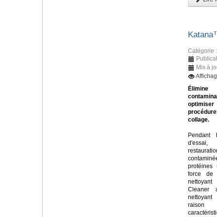
Katana
Catégorie 
Publica
Mis à jo
Afficha
Élim
contamin
optimi
procéd
collage.
Pendant 
d'essa
restaurati
contamin
protéines 
force de 
nettoya
Cleaner 
nettoyan
raiso
caractér