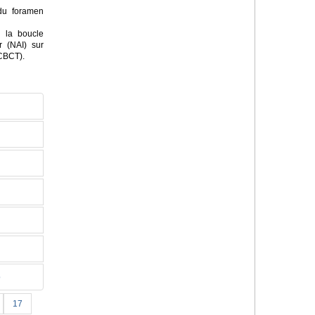
 du foramen
 la boucle
r (NAI) sur
(CBCT).
o
17