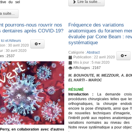
Lire la suite...
ctive du sel
a suite...
 pourrons-nous rouvrir nos
Fréquence des variations
s dentaires après COVID-19?
anatomiques du foramen men
évaluée par Cone Beam : re
:
Ici et Ailleurs
systématique
ion : 30 avril 2020
ur : 30 avril 2020
Catégorie :
Abstract
ges : 2537
Publication : 22 avril 2020
Mis à jour : 5 mai 2020
Affichages : 2167
M. BOUHOUTE, M. MEZZOUR, A. BOU
EL HARTI – MAROC
RÉSUMÉ
Introduction :
La demande crois
procédures chirurgicales telles que le
orthognatiques, la chirurgie endod
encore la pose d'implants, ainsi que l'
de nouvelles techniques d'imagerie,
l'intérêt porté aux repères anatomique
variations normales au niveau des m
Notre revue systématique a pour object
 Perry, en collaboration avec d'autres