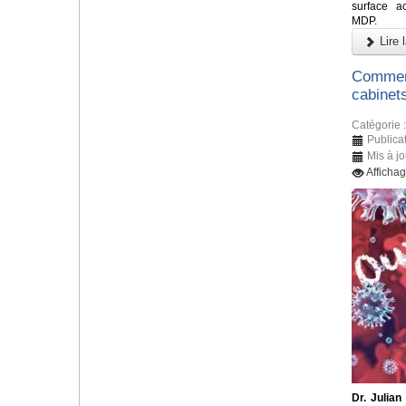
surface a
MDP.
Lire l
Comment
cabinet
Catégorie 
Publicat
Mis à jo
Afficha
Dr. Julian