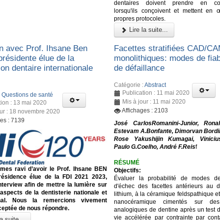
dentaires doivent prendre en con
lorsqu'ils conçoivent et mettent en 
propres protocoles.
Lire la suite...
en avec Prof. Ihsane Ben
Facettes stratifiées CAD/C
présidente élue de la
monolithiques: modes de fiabi
on dentaire internationale
de défaillance
Catégorie :
Abstract
Publication : 11 mai 2020
:
Questions de santé
Mis à jour : 11 mai 2020
tion : 13 mai 2020
Affichages : 2103
our : 18 novembre 2020
ges : 7139
José CarlosRomanini-Junior, Ronal
Estevam A.Bonfante, Dimorvan Bordi
Rose Yakushijin Kumagai, Vinicius
Paulo G.Coelho, André F.Reis
f
RÉSUMÉ
es ravi d’avoir le Prof. Ihsane BEN
Objectifs:
ésidence élue de la FDI 2021 2023,
Évaluer la probabilité de modes de
nterview afin de mettre la lumière sur
d'échec des facettes antérieurs au di
 aspects de la dentisterie nationale et
lithium, à la céramique feldspathique et
onal. Nous la remercions vivement
nanocéramique cimentés sur des 
ceptée de nous répondre.
analogiques de dentine après un test 
vie accélérée par contrainte par conta
a suite...