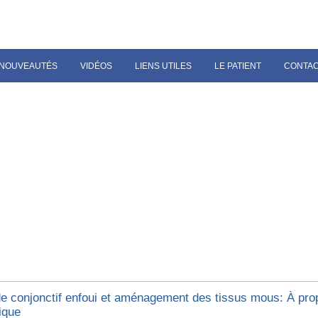
NOUVEAUTÉS
VIDÉOS
LIENS UTILES
LE PATIENT
CONTA
de conjonctif enfoui et aménagement des tissus mous: À pro
ique