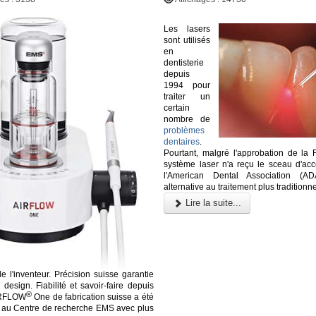
Les lasers
sont utilisés
en
dentisterie
depuis
1994 pour
traiter un
certain
nombre de
problèmes
dentaires
.
Pourtant, malgré l'approbation de la
système laser n'a reçu le sceau d'acc
l'American Dental Association (
alternative au traitement plus traditionne
Lire la suite...
de l'inventeur. Précision suisse garantie
design. Fiabilité et savoir-faire depuis
®
IRFLOW
One de fabrication suisse a été
 au Centre de recherche EMS avec plus