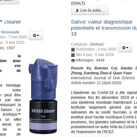
(SSALT).
Lire la suite...
™ cleaner
Salive: valeur diagnostique
potentielle et transmission d
:
Nouveauté
19
tion : 7 mai 2020
ur : 5 mai 2020
Catégorie :
Abstract
ges : 1937
Publication : 4 mai 2020
Mis à jour : 5 mai 2020
ine la
Affichages : 4648
ation pour
ser vos
Ruoshi Xu, Bomiao Cui, Xiaobo D
ures de
Zhang, Xuedong Zhou & Quan Yuan
International Journal of Oral Science
Article number: 11 (April 2020)
le montage
i, votre
L'épidémie du CoVid-19 a été signa
on peut être
première fois fin décembre 2019 et
ée par des
une épidémie mondiale maintenant. La
réduisant la
biofluide largement généré par l
liaison. Le
salivaires de la cavité buccale, a é
nt KATANA™
positive pour l'acide nucléique CoVid-1
a un effet
poumons, les glandes salivaires et la 
t élevé en
probablement un autre hôte du CoVid-1
n de la
de l'expression de l'ACE2.
istique de