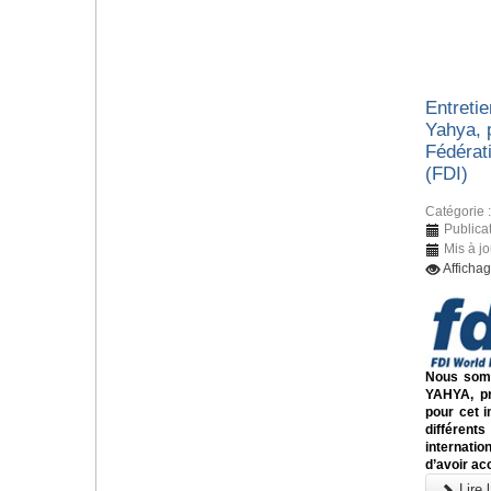
Entreti
Yahya, 
Fédérati
(FDI)
Catégorie 
Publica
Mis à j
Afficha
Nous somm
YAHYA, pr
pour cet i
différents
internati
d’avoir ac
Lire l