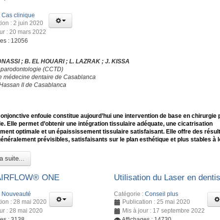
:
Cas clinique
ion : 2 juin 2020
our : 20 mars 2022
ges : 12056
DNASSI ; B. EL HOUARI ; L. LAZRAK ; J. KISSA
 parodontologie (CCTD)
e médecine dentaire de Casablanca
 Hassan II de Casablanca
conjonctive enfouie constitue aujourd’hui une intervention de base en chirurgie 
e. Elle permet d’obtenir une intégration tissulaire adéquate, une cicatrisation
ment optimale et un épaississement tissulaire satisfaisant. Elle offre des résul
généralement prévisibles, satisfaisants sur le plan esthétique et plus stables à 
a suite...
 AIRFLOW® ONE
Utilisation du Laser en dentis
:
Nouveauté
Catégorie :
Conseil plus
tion : 28 mai 2020
Publication : 25 mai 2020
our : 28 mai 2020
Mis à jour : 17 septembre 2022
ges : 3138
Affichages : 14730