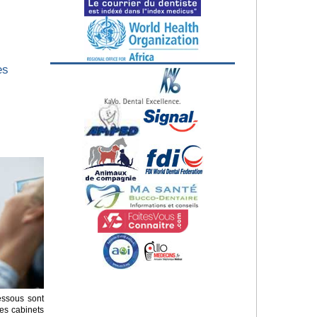
es
essous sont
es cabinets