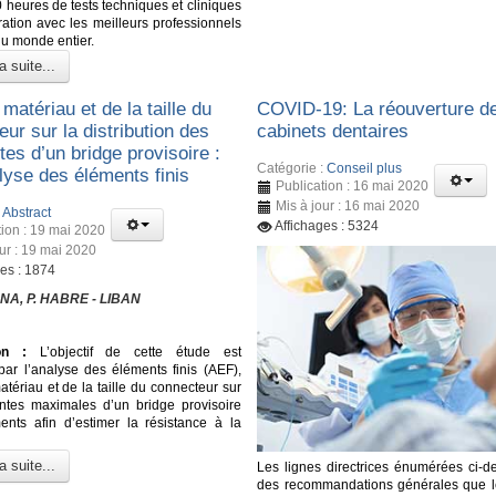
 heures de tests techniques et cliniques
ration avec les meilleurs professionnels
du monde entier.
a suite...
 matériau et de la taille du
COVID-19: La réouverture d
ur sur la distribution des
cabinets dentaires
tes d’un bridge provisoire :
Catégorie :
Conseil plus
lyse des éléments finis
Publication : 16 mai 2020
Mis à jour : 16 mai 2020
:
Abstract
Affichages : 5324
tion : 19 mai 2020
our : 19 mai 2020
ges : 1874
NA, P. HABRE - LIBAN
on :
L’objectif de cette étude est
 par l’analyse des éléments finis (AEF),
matériau et de la taille du connecteur sur
intes maximales d’un bridge provisoire
nts afin d’estimer la résistance à la
a suite...
Les lignes directrices énumérées ci-d
des recommandations générales que l