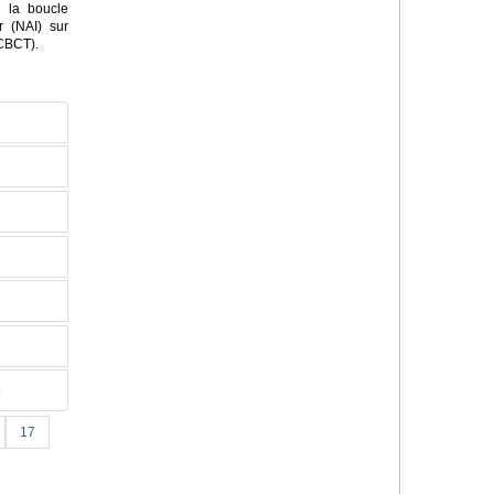
 la boucle
r (NAI) sur
(CBCT).
o
17