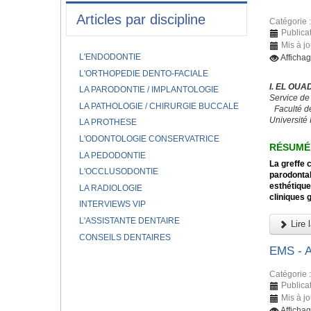
Articles par discipline
Catégorie 
Publicat
Mis à j
L'ENDODONTIE
Afficha
L'ORTHOPEDIE DENTO-FACIALE
I. EL OUA
LA PARODONTIE / IMPLANTOLOGIE
Service de
LA PATHOLOGIE / CHIRURGIE BUCCALE
Faculté d
Université
LA PROTHESE
L'ODONTOLOGIE CONSERVATRICE
RÉSUMÉ
LA PEDODONTIE
La greffe 
L'OCCLUSODONTIE
parodontal
esthétique
LA RADIOLOGIE
cliniques 
INTERVIEWS VIP
L'ASSISTANTE DENTAIRE
Lire l
CONSEILS DENTAIRES
EMS -
Catégorie 
Publica
Mis à j
Afficha