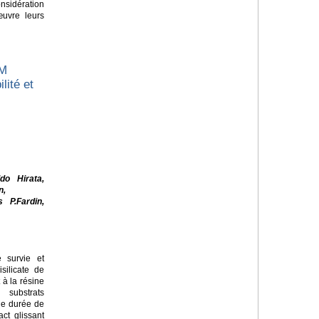
sidération
œuvre leurs
AM
lité et
do Hirata,
n,
 P.Fardin,
 survie et
silicate de
 à la résine
substrats
de durée de
ct glissant