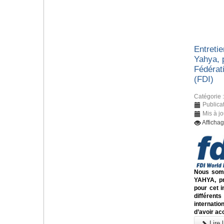
Entreti
Yahya, 
Fédérati
(FDI)
Catégorie 
Publica
Mis à j
Afficha
Nous somm
YAHYA, pr
pour cet i
différents
internati
d’avoir ac
Lire l