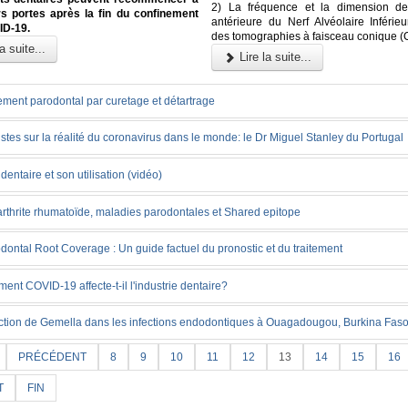
2) La fréquence et la dimension de
rs portes après la fin du confinement
antérieure du Nerf Alvéolaire Inférieu
ID-19.
des tomographies à faisceau conique 
a suite...
Lire la suite...
ement parodontal par curetage et détartrage
stes sur la réalité du coronavirus dans le monde: le Dr Miguel Stanley du Portugal
l dentaire et son utilisation (vidéo)
arthrite rhumatoïde, maladies parodontales et Shared epitope
dontal Root Coverage : Un guide factuel du pronostic et du traitement
nt COVID-19 affecte-t-il l'industrie dentaire?
ction de Gemella dans les infections endodontiques à Ouagadougou, Burkina Fas
PRÉCÉDENT
8
9
10
11
12
13
14
15
16
T
FIN