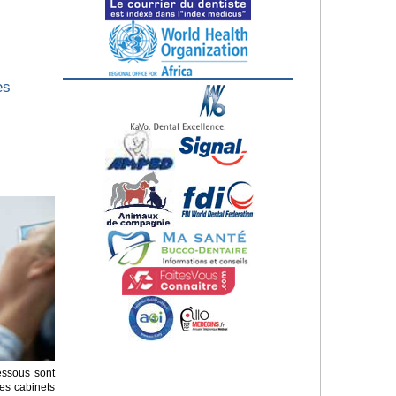
es
essous sont
es cabinets