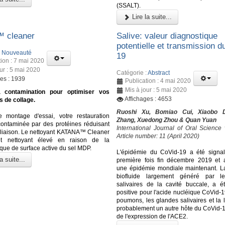
(SSALT).
Lire la suite...
™ cleaner
Salive: valeur diagnostique
potentielle et transmission d
:
Nouveauté
19
tion : 7 mai 2020
ur : 5 mai 2020
Catégorie :
Abstract
ges : 1939
Publication : 4 mai 2020
Mis à jour : 5 mai 2020
a contamination pour optimiser vos
Affichages : 4653
 de collage.
Ruoshi Xu, Bomiao Cui, Xiaobo D
e montage d'essai, votre restauration
Zhang, Xuedong Zhou & Quan Yuan
contaminée par des protéines réduisant
International Journal of Oral Science
e liaison. Le nettoyant KATANA™ Cleaner
Article number: 11 (April 2020)
t nettoyant élevé en raison de la
ique de surface active du sel MDP.
L'épidémie du CoVid-19 a été signa
a suite...
première fois fin décembre 2019 et
une épidémie mondiale maintenant. La
biofluide largement généré par l
salivaires de la cavité buccale, a é
positive pour l'acide nucléique CoVid-1
poumons, les glandes salivaires et la 
probablement un autre hôte du CoVid-1
de l'expression de l'ACE2.