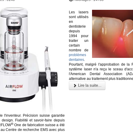
Les lasers
sont utilisés
en
dentisterie
depuis
1994 pour
traiter un
certain
nombre de
problèmes
dentaires
.
Pourtant, malgré l'approbation de la
système laser n'a reçu le sceau d'acc
l'American Dental Association (
alternative au traitement plus traditionne
Lire la suite...
de l'inventeur. Précision suisse garantie
design. Fiabilité et savoir-faire depuis
®
IRFLOW
One de fabrication suisse a été
 au Centre de recherche EMS avec plus