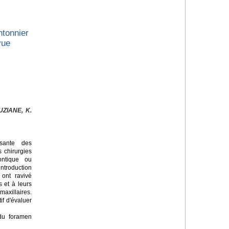
tonnier
vue
ZIANE, K.
sante des
s chirurgies
ontique ou
introduction
 ont ravivé
s et à leurs
axillaires.
if d'évaluer
 du foramen