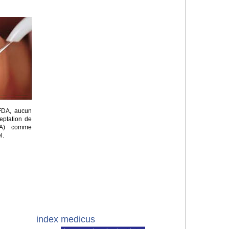
 FDA, aucun
eptation de
ADA) comme
l.
index medicus