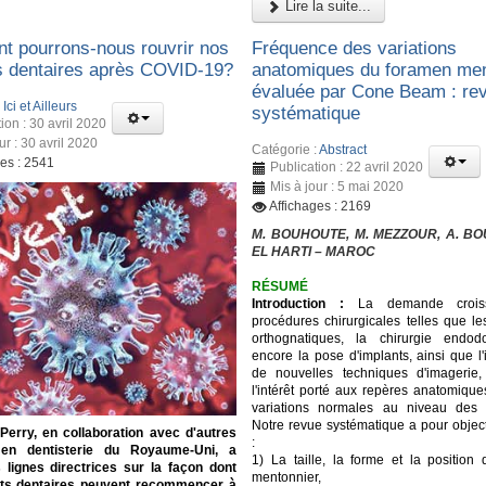
Lire la suite...
 pourrons-nous rouvrir nos
Fréquence des variations
s dentaires après COVID-19?
anatomiques du foramen men
évaluée par Cone Beam : re
:
Ici et Ailleurs
systématique
ion : 30 avril 2020
ur : 30 avril 2020
Catégorie :
Abstract
ges : 2541
Publication : 22 avril 2020
Mis à jour : 5 mai 2020
Affichages : 2169
M. BOUHOUTE, M. MEZZOUR, A. BOU
EL HARTI – MAROC
RÉSUMÉ
Introduction :
La demande crois
procédures chirurgicales telles que le
orthognatiques, la chirurgie endod
encore la pose d'implants, ainsi que l'
de nouvelles techniques d'imagerie,
l'intérêt porté aux repères anatomique
variations normales au niveau des m
Notre revue systématique a pour object
 Perry, en collaboration avec d'autres
:
 en dentisterie du Royaume-Uni, a
1) La taille, la forme et la position
 lignes directrices sur la façon dont
mentonnier,
ets dentaires peuvent recommencer à