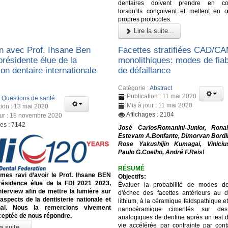
dentaires doivent prendre en con
lorsqu'ils conçoivent et mettent en 
propres protocoles.
Lire la suite...
en avec Prof. Ihsane Ben
Facettes stratifiées CAD/C
présidente élue de la
monolithiques: modes de fiabi
on dentaire internationale
de défaillance
Catégorie :
Abstract
Publication : 11 mai 2020
:
Questions de santé
Mis à jour : 11 mai 2020
tion : 13 mai 2020
Affichages : 2104
our : 18 novembre 2020
ges : 7142
José CarlosRomanini-Junior, Ronal
Estevam A.Bonfante, Dimorvan Bordi
Rose Yakushijin Kumagai, Vinicius
Paulo G.Coelho, André F.Reis
f
RÉSUMÉ
es ravi d’avoir le Prof. Ihsane BEN
Objectifs:
ésidence élue de la FDI 2021 2023,
Évaluer la probabilité de modes de
nterview afin de mettre la lumière sur
d'échec des facettes antérieurs au di
 aspects de la dentisterie nationale et
lithium, à la céramique feldspathique et
onal. Nous la remercions vivement
nanocéramique cimentés sur des 
ceptée de nous répondre.
analogiques de dentine après un test 
vie accélérée par contrainte par conta
a suite...