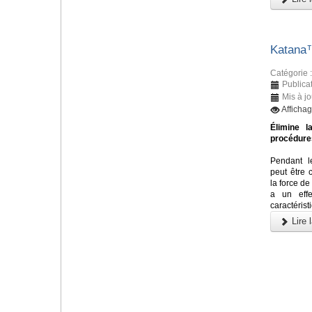
Katana
Catégorie 
Publica
Mis à jo
Afficha
Élimine l
procédures
Pendant l
peut être 
la force d
a un effe
caractérist
Lire l