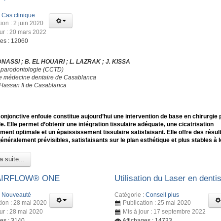
:
Cas clinique
ion : 2 juin 2020
our : 20 mars 2022
ges : 12060
DNASSI ; B. EL HOUARI ; L. LAZRAK ; J. KISSA
 parodontologie (CCTD)
e médecine dentaire de Casablanca
 Hassan II de Casablanca
conjonctive enfouie constitue aujourd’hui une intervention de base en chirurgie 
e. Elle permet d’obtenir une intégration tissulaire adéquate, une cicatrisation
ment optimale et un épaississement tissulaire satisfaisant. Elle offre des résul
généralement prévisibles, satisfaisants sur le plan esthétique et plus stables à 
a suite...
 AIRFLOW® ONE
Utilisation du Laser en dentis
:
Nouveauté
Catégorie :
Conseil plus
tion : 28 mai 2020
Publication : 25 mai 2020
our : 28 mai 2020
Mis à jour : 17 septembre 2022
ges : 3140
Affichages : 14733