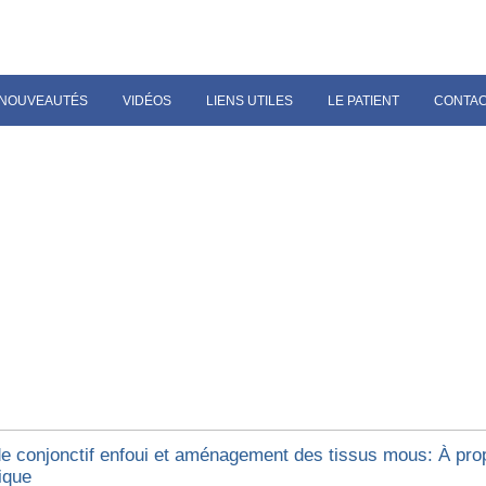
NOUVEAUTÉS
VIDÉOS
LIENS UTILES
LE PATIENT
CONTA
de conjonctif enfoui et aménagement des tissus mous: À pro
ique