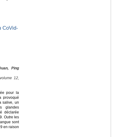
u CoVid-
uan, Ping
 volume 12,
lée pour la
 a provoqué
 salive, un
es glandes
té déclarée
9. Outre les
langue sont
9 en raison