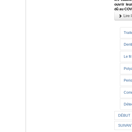
ouvrir leu
dû au COV
Lire l
Trait
Denti
Le fi
Poly
Perio
Comme
Déte
DÉBUT
SUIVAN