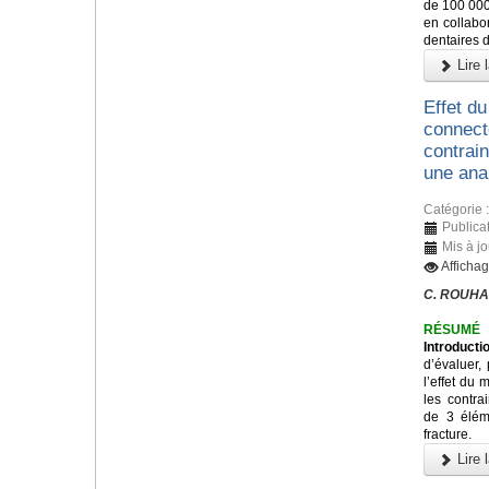
de 100 000
en collabo
dentaires 
Lire l
Effet du
connecte
contrain
une ana
Catégorie 
Publica
Mis à j
Afficha
C. ROUHA
RÉSUMÉ
Introducti
d’évaluer,
l’effet du 
les contra
de 3 éléme
fracture.
Lire l