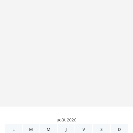
août 2026
L
M
M
J
V
S
D