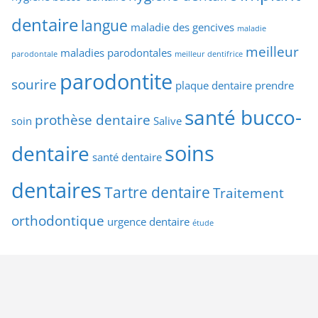
dentaire
langue
maladie des gencives
maladie
meilleur
maladies parodontales
parodontale
meilleur dentifrice
parodontite
sourire
plaque dentaire
prendre
santé bucco-
prothèse dentaire
soin
Salive
soins
dentaire
santé dentaire
dentaires
Tartre dentaire
Traitement
orthodontique
urgence dentaire
étude