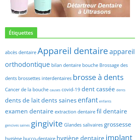
Étiquettes
Appareil dentaire
appareil
abcès dentaire
orthodontique
bilan dentaire
bouche
Brossage des
brosse à dents
dents
brossettes interdentaires
dent cassée
Cancer de la bouche
covid-19
causes
dents
enfant
dents de lait
dents saines
enfants
examen dentaire
fil dentaire
extraction dentaire
gingivite
grossesse
Glandes salivaires
gencives saines
implant
hygiène dentaire
hygiène bucco-dentaire