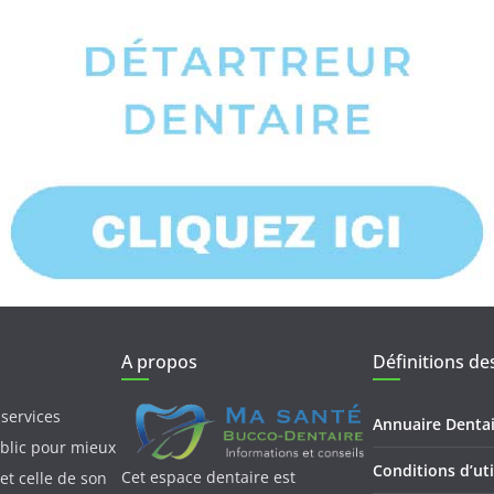
A propos
Définitions des
services
Annuaire Dentai
ublic pour mieux
Conditions d’uti
Cet espace dentaire est
et celle de son