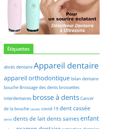
Étiquettes
Appareil dentaire
abcès dentaire
appareil orthodontique
bilan dentaire
bouche
Brossage des dents
brossettes
brosse à dents
interdentaires
Cancer
dent cassée
de la bouche
covid-19
causes
enfant
dents de lait
dents saines
dents
examen dentaire