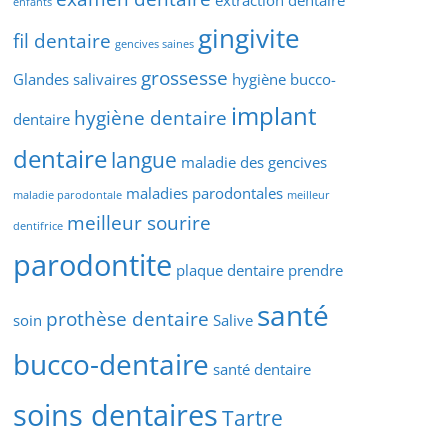
extraction dentaire
enfants
gingivite
fil dentaire
gencives saines
grossesse
Glandes salivaires
hygiène bucco-
implant
hygiène dentaire
dentaire
dentaire
langue
maladie des gencives
maladies parodontales
maladie parodontale
meilleur
meilleur sourire
dentifrice
parodontite
plaque dentaire
prendre
santé
prothèse dentaire
soin
Salive
bucco-dentaire
santé dentaire
soins dentaires
Tartre