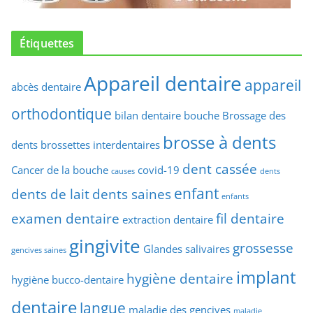
Étiquettes
Appareil dentaire
appareil
abcès dentaire
orthodontique
bilan dentaire
bouche
Brossage des
brosse à dents
dents
brossettes interdentaires
dent cassée
Cancer de la bouche
covid-19
causes
dents
enfant
dents de lait
dents saines
enfants
examen dentaire
fil dentaire
extraction dentaire
gingivite
grossesse
Glandes salivaires
gencives saines
implant
hygiène dentaire
hygiène bucco-dentaire
dentaire
langue
maladie des gencives
maladie