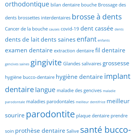
orthodontique
bilan dentaire
bouche
Brossage des
brosse à dents
dents
brossettes interdentaires
dent cassée
Cancer de la bouche
covid-19
causes
dents
enfant
dents de lait
dents saines
enfants
examen dentaire
fil dentaire
extraction dentaire
gingivite
grossesse
Glandes salivaires
gencives saines
implant
hygiène dentaire
hygiène bucco-dentaire
dentaire
langue
maladie des gencives
maladie
meilleur
maladies parodontales
parodontale
meilleur dentifrice
parodontite
sourire
plaque dentaire
prendre
santé bucco-
prothèse dentaire
soin
Salive