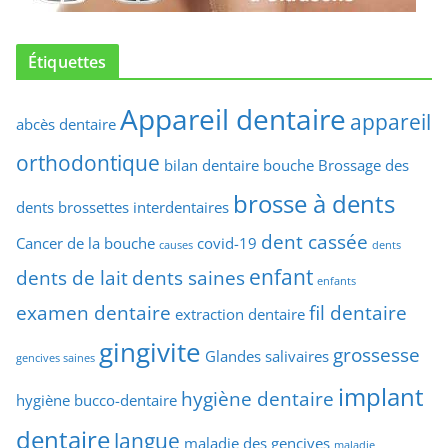
Étiquettes
Appareil dentaire
appareil
abcès dentaire
orthodontique
bilan dentaire
bouche
Brossage des
brosse à dents
dents
brossettes interdentaires
dent cassée
Cancer de la bouche
covid-19
causes
dents
enfant
dents de lait
dents saines
enfants
examen dentaire
fil dentaire
extraction dentaire
gingivite
grossesse
Glandes salivaires
gencives saines
implant
hygiène dentaire
hygiène bucco-dentaire
dentaire
langue
maladie des gencives
maladie