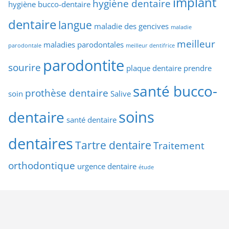
implant
hygiène dentaire
hygiène bucco-dentaire
dentaire
langue
maladie des gencives
maladie
meilleur
maladies parodontales
parodontale
meilleur dentifrice
parodontite
sourire
plaque dentaire
prendre
santé bucco-
prothèse dentaire
soin
Salive
soins
dentaire
santé dentaire
dentaires
Tartre dentaire
Traitement
orthodontique
urgence dentaire
étude