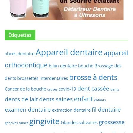
Étiquettes
Appareil dentaire
appareil
abcès dentaire
orthodontique
bilan dentaire
bouche
Brossage des
brosse à dents
dents
brossettes interdentaires
dent cassée
Cancer de la bouche
covid-19
causes
dents
enfant
dents de lait
dents saines
enfants
examen dentaire
fil dentaire
extraction dentaire
gingivite
grossesse
Glandes salivaires
gencives saines