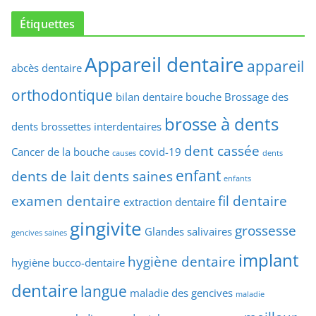
Étiquettes
Appareil dentaire
appareil
abcès dentaire
orthodontique
bilan dentaire
bouche
Brossage des
brosse à dents
dents
brossettes interdentaires
dent cassée
Cancer de la bouche
covid-19
causes
dents
enfant
dents de lait
dents saines
enfants
examen dentaire
fil dentaire
extraction dentaire
gingivite
grossesse
Glandes salivaires
gencives saines
implant
hygiène dentaire
hygiène bucco-dentaire
dentaire
langue
maladie des gencives
maladie