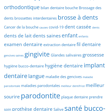
orthodontique
bilan dentaire
bouche
Brossage des
brosse à dents
dents
brossettes interdentaires
dent cassée
Cancer de la bouche
covid-19
causes
dents
enfant
dents de lait
dents saines
enfants
examen dentaire
fil dentaire
extraction dentaire
gingivite
grossesse
Glandes salivaires
gencives saines
implant
hygiène dentaire
hygiène bucco-dentaire
dentaire
langue
maladie des gencives
maladie
meilleur
maladies parodontales
parodontale
meilleur dentifrice
parodontite
sourire
plaque dentaire
prendre
santé bucco-
prothèse dentaire
soin
Salive