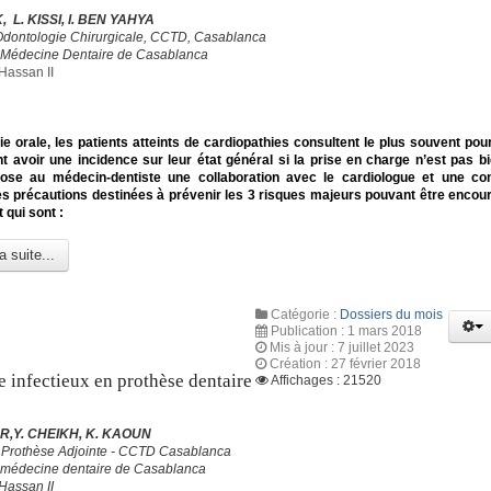
, L. KISSI, I. BEN YAHYA
Odontologie Chirurgicale, CCTD, Casablanca
 Médecine Dentaire de Casablanca
Hassan II
ie orale, les patients atteints de cardiopathies consultent le plus souvent pou
t avoir une incidence sur leur état général si la prise en charge n’est pas bi
se au médecin-dentiste une collaboration avec le cardiologue et une co
es précautions destinées à prévenir les 3 risques majeurs pouvant être encou
t qui sont :
a suite...
Catégorie :
Dossiers du mois
Publication : 1 mars 2018
Mis à jour : 7 juillet 2023
Création : 27 février 2018
e infectieux en prothèse dentaire
Affichages : 21520
R,Y. CHEIKH, K. KAOUN
 Prothèse Adjointe - CCTD Casablanca
 médecine dentaire de Casablanca
Hassan II