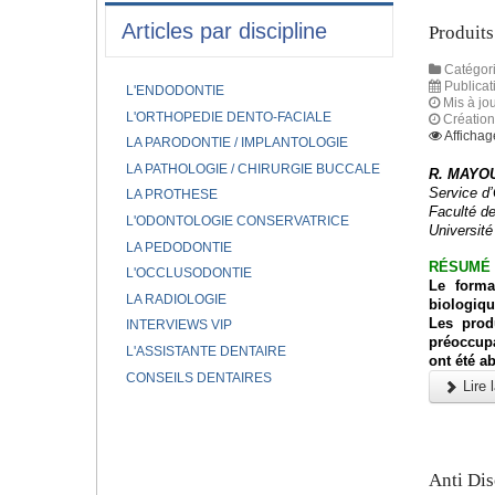
Articles par discipline
Produits
Catégori
Publicat
L'ENDODONTIE
Mis à jou
L'ORTHOPEDIE DENTO-FACIALE
Création
Affichag
LA PARODONTIE / IMPLANTOLOGIE
LA PATHOLOGIE / CHIRURGIE BUCCALE
R. MAYOU
Service d
LA PROTHESE
Faculté d
L'ODONTOLOGIE CONSERVATRICE
Université
LA PEDODONTIE
RÉSUMÉ
L'OCCLUSODONTIE
Le forma
LA RADIOLOGIE
biologique
Les prod
INTERVIEWS VIP
préoccupa
L'ASSISTANTE DENTAIRE
ont été a
CONSEILS DENTAIRES
Lire l
Anti Dis