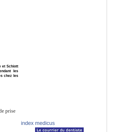
 et Schiott
endant les
és chez les
de prise
index medicus