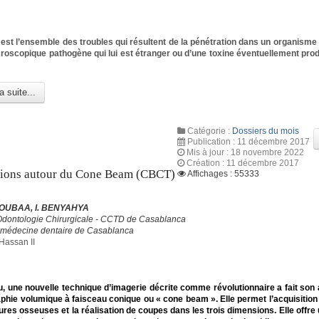
n est l’ensemble des troubles qui résultent de la pénétration dans un organisme 
oscopique pathogène qui lui est étranger ou d’une toxine éventuellement prod
a suite...
Catégorie :
Dossiers du mois
Publication : 11 décembre 2017
Mis à jour : 18 novembre 2022
Création : 11 décembre 2017
tions autour du Cone Beam (CBCT)
Affichages : 55333
OUBAA, I. BENYAHYA
Odontologie Chirurgicale - CCTD de Casablanca
 médecine dentaire de Casablanca
Hassan II
, une nouvelle technique d’imagerie décrite comme révolutionnaire a fait son a
phie volumique à faisceau conique ou « cone beam ». Elle permet l’acquisitio
ures osseuses et la réalisation de coupes dans les trois dimensions. Elle offre 