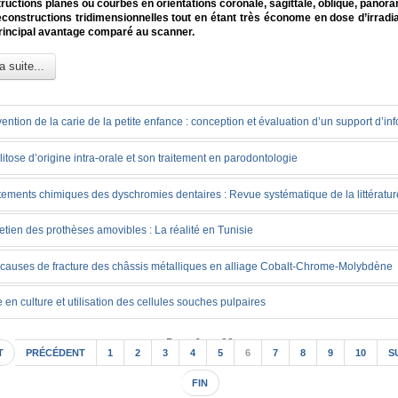
ructions planes ou courbes en orientations coronale, sagittale, oblique, panora
constructions tridimensionnelles tout en étant très économe en dose d’irradia
 principal avantage comparé au scanner.
a suite...
ention de la carie de la petite enfance : conception et évaluation d’un support d’in
litose d’origine intra-orale et son traitement en parodontologie
tements chimiques des dyschromies dentaires : Revue systématique de la littératur
etien des prothèses amovibles : La réalité en Tunisie
causes de fracture des châssis métalliques en alliage Cobalt-Chrome-Molybdène
 en culture et utilisation des cellules souches pulpaires
Page 6 sur 22
T
PRÉCÉDENT
1
2
3
4
5
6
7
8
9
10
S
FIN