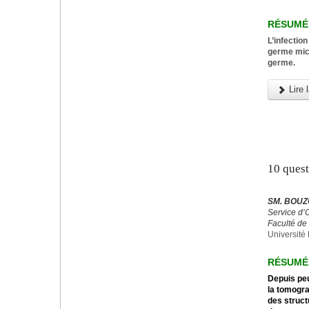
RÉSUMÉ
L’infectio
germe micr
germe.
Lire l
10 ques
SM. BOUZ
Service d’
Faculté de
Université 
RÉSUMÉ
Depuis peu
la tomogra
des struct