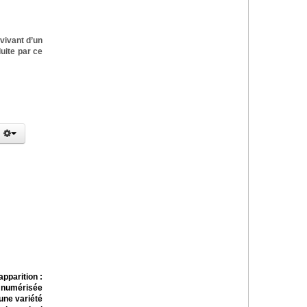
vivant d’un
uite par ce
pparition :
n numérisée
une variété