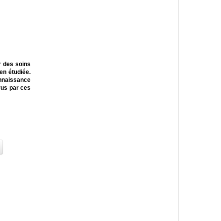
r des soins
en étudiée.
nnaissance
rus par ces