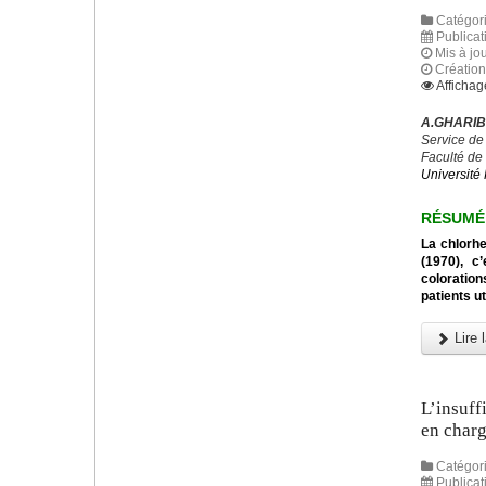
Catégori
Publicati
Mis à jou
Création 
Affichag
A.GHARIBI
Service de
Faculté de
Université 
R
É
SUM
É
La chlorhe
(1970), c
coloration
patients u
Lire l
L’insuff
en charg
Catégori
Publicat