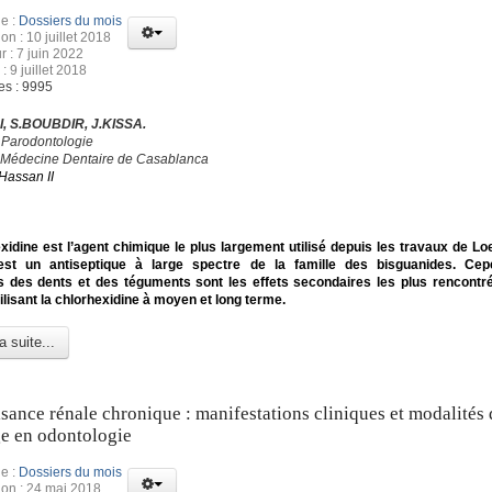
e :
Dossiers du mois
on : 10 juillet 2018
r : 7 juin 2022
: 9 juillet 2018
es : 9995
, S.BOUBDIR, J.KISSA.
 Parodontologie
 Médecine Dentaire de Casablanca
Hassan II
xidine est l’agent chimique le plus largement utilisé depuis les travaux de Loe
’est un antiseptique à large spectre de la famille des bisguanides. Cep
s des dents et des téguments sont les effets secondaires les plus rencontr
tilisant la chlorhexidine à moyen et long terme.
a suite...
isance rénale chronique : manifestations cliniques et modalités 
e en odontologie
e :
Dossiers du mois
ion : 24 mai 2018