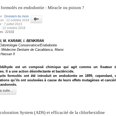
 formolés en endodontie : Miracle ou poison ?
e :
Dossiers du mois
ion : 12 octobre 2018
r : 7 juillet 2023
 : 12 octobre 2018
es : 22102
, M. KARAMI, I. BENKIRAN
’Odontologie Conservatrice/Endodontie
e Médecine Dentaire de Casablanca, Maroc
 Hassan II
ldéhyde est un composé chimique qui agit comme un fixateur d
s. Il a une action désinfectante et bactéricide.
uits formolés ont été introduit en endodontie en 1899, cependant, 
tions qu’ils ont soulevées à cause de leurs effets mutagènes et cancéri
bandonnés.
a suite...
coloration System (ADS) et efficacité de la chlorhexidine