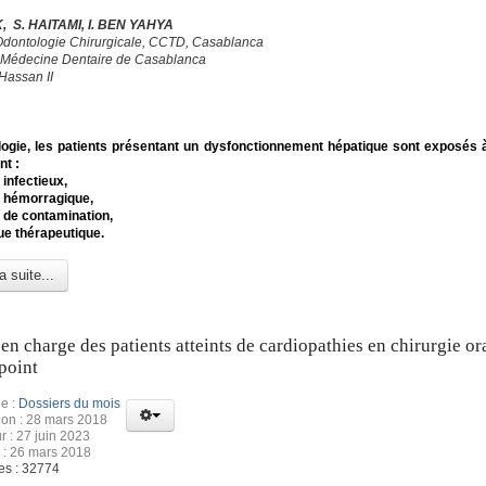
, S. HAITAMI, I. BEN YAHYA
Odontologie Chirurgicale, CCTD, Casablanca
 Médecine Dentaire de Casablanca
Hassan II
ogie, les patients présentant un dysfonctionnement hépatique sont exposés à
nt :
 infectieux,
e hémorragique,
e de contamination,
que thérapeutique.
a suite...
 en charge des patients atteints de cardiopathies en chirurgie ora
point
e :
Dossiers du mois
ion : 28 mars 2018
r : 27 juin 2023
 : 26 mars 2018
es : 32774