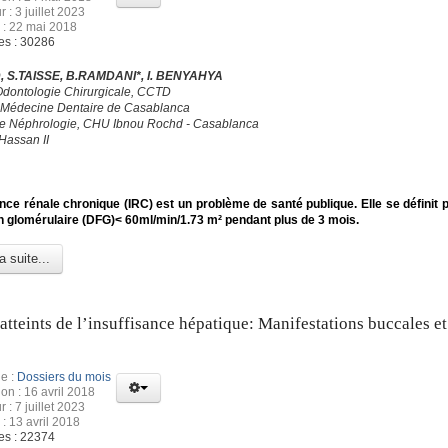
r : 3 juillet 2023
 : 22 mai 2018
es : 30286
 S.TAISSE, B.RAMDANI*, I. BENYAHYA
Odontologie Chirurgicale, CCTD
 Médecine Dentaire de Casablanca
de Néphrologie, CHU Ibnou Rochd - Casablanca
Hassan II
ance rénale chronique (IRC) est un problème de santé publique. Elle se définit p
ion glomérulaire (DFG)< 60ml/min/1.73 m² pendant plus de 3 mois.
a suite...
 atteints de l’insuffisance hépatique: Manifestations buccales et
e :
Dossiers du mois
ion : 16 avril 2018
r : 7 juillet 2023
 : 13 avril 2018
es : 22374