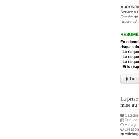
A. IBOURK
Service d’
Faculté de
Université 
RÉSUMÉ
En odontol
risques do
- Le risque
- Le risqu
- Le risqu
- Et le ris
Lire l
La prise
mise au 
Catégori
Publicat
Mis à jou
Création
Affichag