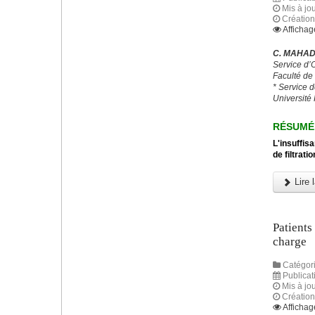
Mis à jou
Création
Affichag
C. MAHAD,
Service d’
Faculté de
* Service 
Université 
RÉSUMÉ
L'insuffis
de filtrat
Lire l
Patients
charge
Catégori
Publicat
Mis à jou
Création
Affichag