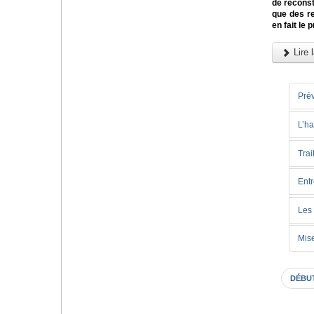
de reconst
que des re
en fait le
Lire l
Prév
L’ha
Trai
Entr
Les 
Mise
DÉBU