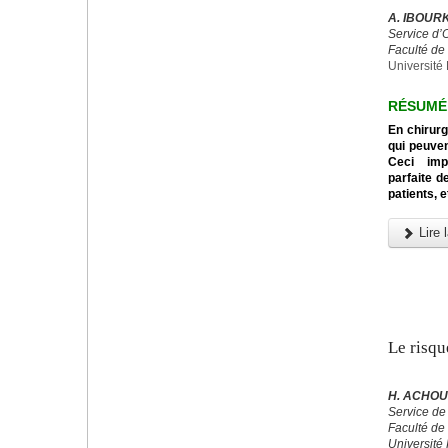
A. IBOURK
Service d’
Faculté de
Université 
RÉSUMÉ
En chirurg
qui peuven
Ceci impo
parfaite d
patients, e
Lire l
Le risqu
H. ACHOU
Service de
Faculté de
Université 