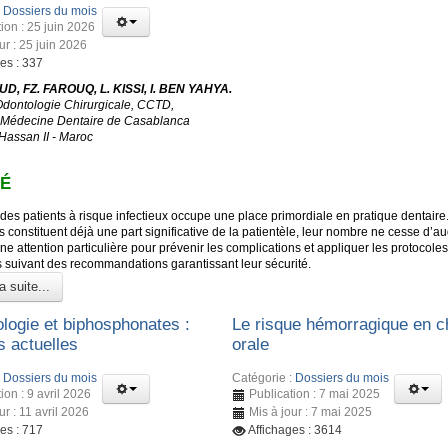
:
Dossiers du mois
ion : 25 juin 2026
ur : 25 juin 2026
es : 337
D, FZ. FAROUQ, L. KISSI, I. BEN YAHYA.
Odontologie Chirurgicale, CCTD,
 Médecine Dentaire de Casablanca
 Hassan II - Maroc
É
des patients à risque infectieux occupe une place primordiale en pratique dentaire
s constituent déjà une part significative de la patientèle, leur nombre ne cesse d’a
ne attention particulière pour prévenir les complications et appliquer les protocoles
s suivant des recommandations garantissant leur sécurité.
a suite...
ologie et biphosphonates :
Le risque hémorragique en ch
 actuelles
orale
:
Dossiers du mois
Catégorie :
Dossiers du mois
ion : 9 avril 2026
Publication : 7 mai 2025
ur : 11 avril 2026
Mis à jour : 7 mai 2025
es : 717
Affichages : 3614