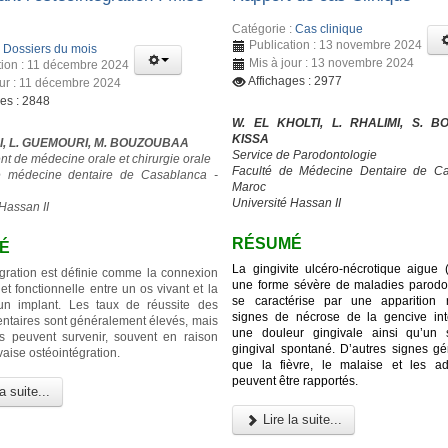
Catégorie :
Cas clinique
Publication : 13 novembre 2024
:
Dossiers du mois
Mis à jour : 13 novembre 2024
tion : 11 décembre 2024
Affichages : 2977
our : 11 décembre 2024
ges : 2848
W. EL KHOLTI, L. RHALIMI, S. BO
KISSA
I, L. GUEMOURI, M. BOUZOUBAA
Service de Parodontologie
t de médecine orale et chirurgie orale
Faculté de Médecine Dentaire de Ca
e médecine dentaire de Casablanca -
Maroc
Université Hassan II
Hassan II
RÉSUMÉ
É
La gingivite ulcéro-nécrotique aigue
égration est définie comme la connexion
une forme sévère de maladies parodon
 et fonctionnelle entre un os vivant et la
se caractérise par une apparition 
’un implant. Les taux de réussite des
signes de nécrose de la gencive inte
entaires sont généralement élevés, mais
une douleur gingivale ainsi qu’un 
s peuvent survenir, souvent en raison
gingival spontané. D’autres signes gé
aise ostéointégration.
que la fièvre, le malaise et les a
peuvent être rapportés.
a suite...
Lire la suite...