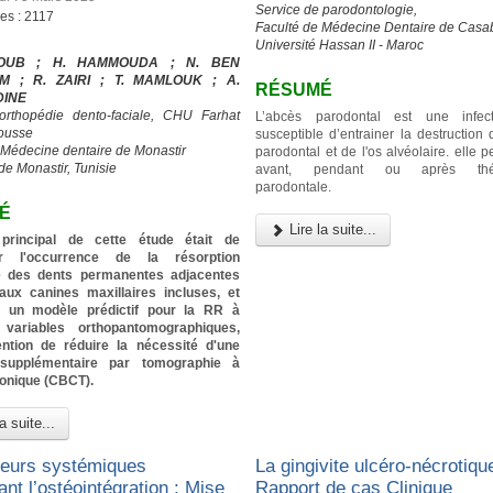
Service de parodontologie,
es : 2117
Faculté de Médecine Dentaire de Casa
Université Hassan II - Maroc
IOUB ; H. HAMMOUDA ; N. BEN
M ; R. ZAIRI ; T. MAMLOUK ; A.
RÉSUMÉ
DINE
’orthopédie dento-faciale, CHU Farhat
L’abcès parodontal est une infec
ousse
susceptible d’entrainer la destruction
 Médecine dentaire de Monastir
parodontal et de l'os alvéolaire. elle p
de Monastir, Tunisie
avant, pendant ou après thér
parodontale.
É
Lire la suite...
f principal de cette étude était de
er l'occurrence de la résorption
re des dents permanentes adjacentes
aux canines maxillaires incluses, et
ier un modèle prédictif pour la RR à
 variables orthopantomographiques,
tention de réduire la nécessité d'une
 supplémentaire par tomographie à
conique (CBCT).
a suite...
teurs systémiques
La gingivite ulcéro-nécrotique
ant l’ostéointégration : Mise
Rapport de cas Clinique