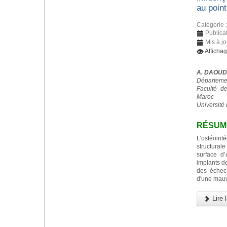
au point
Catégorie 
Publica
Mis à j
Afficha
A. DAOUD
Départemen
Faculté d
Maroc
Université 
RÉSUM
L’ostéoint
structurale
surface d
implants d
des échec
d'une mauv
Lire l