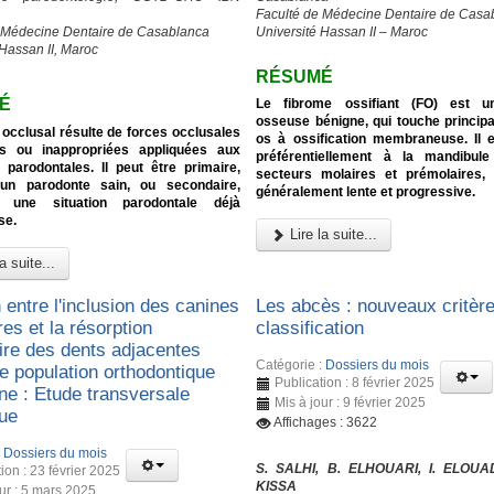
Faculté de Médecine Dentaire de Casa
 Médecine Dentaire de Casablanca
Université Hassan II – Maroc
 Hassan II, Maroc
RÉSUMÉ
É
Le fibrome ossifiant (FO) est u
osseuse bénigne, qui touche princip
occlusal résulte de forces occlusales
os à ossification membraneuse. Il e
s ou inappropriées appliquées aux
préférentiellement à la mandibul
 parodontales. Il peut être primaire,
secteurs molaires et prémolaires, 
 un parodonte sain, ou secondaire,
généralement lente et progressive.
t une situation parodontale déjà
se.
Lire la suite...
a suite...
 entre l'inclusion des canines
Les abcès : nouveaux critèr
res et la résorption
classification
aire des dents adjacentes
Catégorie :
Dossiers du mois
e population orthodontique
Publication : 8 février 2025
ne : Etude transversale
Mis à jour : 9 février 2025
que
Affichages : 3622
:
Dossiers du mois
S. SALHI, B. ELHOUARI, I. ELOUA
ion : 23 février 2025
KISSA
our : 5 mars 2025