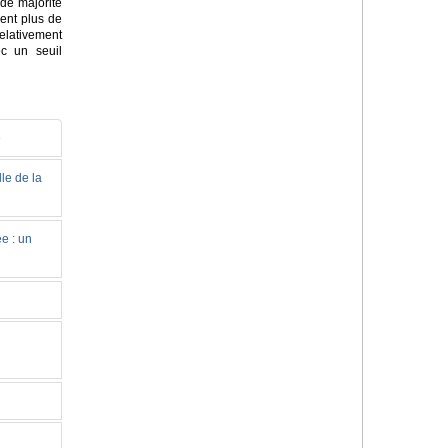
de majorité
sent plus de
elativement
c un seuil
e
le de la
e : un