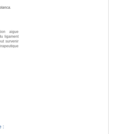
blanca.
tion aigue
 du ligament
eut survenir
apeutique
 :