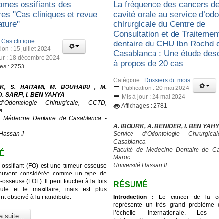
romes ossifiants des
La fréquence des cancers de
res ''Cas cliniques et revue
cavité orale au service d’odo
ature''
chirurgicale du Centre de
Consultation et de Traitemen
:
Cas clinique
dentaire du CHU Ibn Rochd 
ion : 15 juillet 2024
Casablanca : Une étude desc
our : 18 décembre 2024
à propos de 20 cas
ges : 2753
Catégorie :
Dossiers du mois
K, S. HAITAMI, M. BOUHAIRI , M.
Publication : 20 mai 2024
. SARFI, I. BEN YAHYA
Mis à jour : 24 mai 2024
d’Odontologie Chirurgicale, CCTD,
Affichages : 2781
a
e Médecine Dentaire de Casablanca -
A. IBOURK, A. BENIDER, I. BEN YAH
Hassan II
Service d’Odontologie Chirurgic
Casablanca
Faculté de Médecine Dentaire de Ca
É
Maroc
Université Hassan II
 ossifiant (FO) est une tumeur osseuse
ouvent considérée comme un type de
o-osseuse (FOL). Il peut toucher à la fois
RÉSUMÉ
ule et le maxillaire, mais est plus
t observé à la mandibule.
Introduction :
Le cancer de la cav
représente un très grand problème 
l’échelle internationale. Les c
a suite...