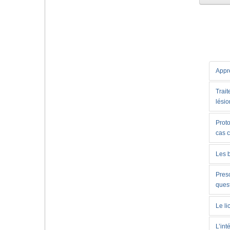
Appre
Trait
lésio
Proto
cas 
Les 
Presc
ques
Le li
L’int