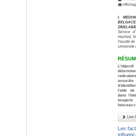
Affichag
I. MEDH
BELGACE
ZINELABI
Service d
Hached, S
Faculté de
Université 
RÉSUM
L'objecti
détermin
radiculai
associée 
d'identif
l'aide de
dans l'in
imagerie
faisceau 
Lire l
Les fac
influenç