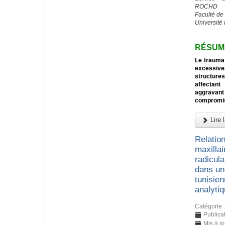
ROCHD
Faculté de
Université
RÉSUM
Le trauma 
excessive
structures
affectant
aggravan
compromi
Lire l
Relation
maxillai
radicul
dans un
tunisien
analyti
Catégorie 
Publicat
Mis à j