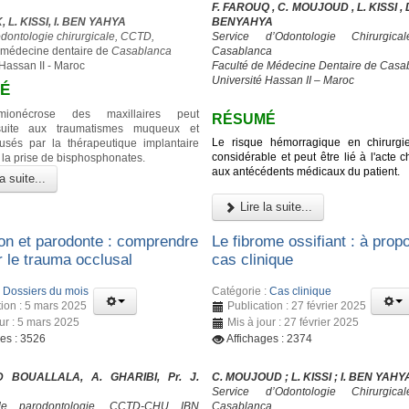
F. FAROUQ , C. MOUJOUD , L. KISSI , D.
 L. KISSI, I. BEN YAHYA
BENYAHYA
odontologie chirurgicale, CCTD,
Service d’Odontologie Chirurgic
 médecine dentaire de
Casablanca
Casablanca
 Hassan II - Maroc
Faculté de Médecine Dentaire de Casa
Université Hassan II – Maroc
É
himionécrose des maxillaires peut
RÉSUMÉ
suite aux traumatismes muqueux et
Le risque hémorragique en chirurgi
usés par la thérapeutique implantaire
considérable et peut être lié à l'acte ch
 la prise de bisphosphonates.
aux antécédents médicaux du patient.
a suite...
Lire la suite...
on et parodonte : comprendre
Le fibrome ossifiant : à prop
er le trauma occlusal
cas clinique
:
Dossiers du mois
Catégorie :
Cas clinique
tion : 5 mars 2025
Publication : 27 février 2025
our : 5 mars 2025
Mis à jour : 27 février 2025
ges : 3526
Affichages : 2374
 BOUALLALA, A. GHARIBI, Pr. J.
C. MOUJOUD ; L. KISSI ; I. BEN YAHY
Service d’Odontologie Chirurgic
de parodontologie, CCTD-CHU IBN
Casablanca