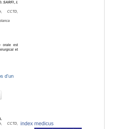
 SARFI , I.
ale, CCTD,
blanca
e orale est
irurgical et
os d’un
A.
index medicus
ale, CCTD,