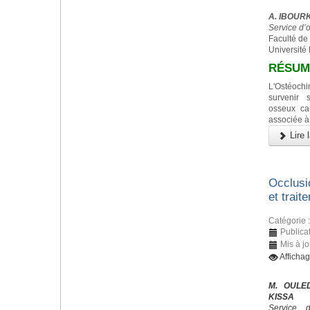
A. IBOURK,
Service d’
Faculté de
Université
RÉSUM
L'Ostéoc
survenir 
osseux ca
associée à
Lire l
Occlusi
et trait
Catégorie 
Publica
Mis à j
Afficha
M. OULED
KISSA
Service 