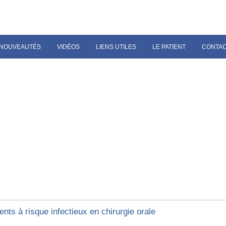
NOUVEAUTÉS
VIDÉOS
LIENS UTILES
LE PATIENT
CONTA
ents à risque infectieux en chirurgie orale