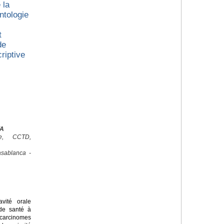
 la
ntologie
t
de
riptive
YA
ale, CCTD,
sablanca -
ité orale
de santé à
arcinomes