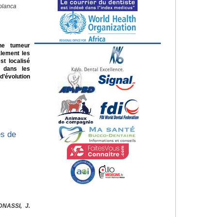
blanca
ne tumeur
alement les
st localisé
e dans les
d’évolution
es de
DNASSI, J.