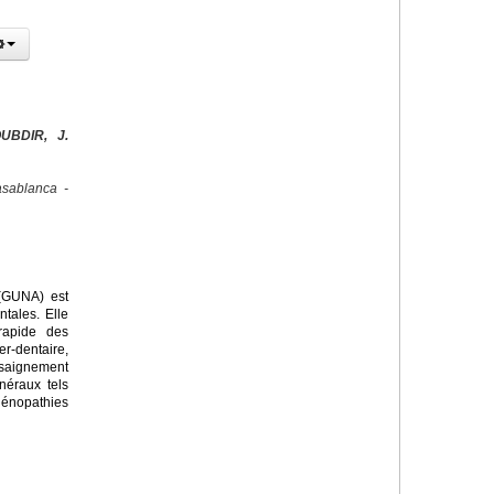
UBDIR, J.
sablanca -
 (GUNA) est
tales. Elle
rapide des
r-dentaire,
saignement
néraux tels
dénopathies