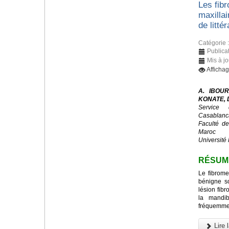
Les fib
maxillai
de littér
Catégorie 
Publicat
Mis à j
Afficha
A. IBOUR
KONATE, D
Service 
Casablanc
Faculté d
Maroc
Université 
RÉSUM
Le fibrome
bénigne s
lésion fibr
la mandib
fréquemmen
Lire l