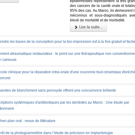
épidermoïdes représentent la très gran
des cancers de la cavité orale et totali
95% des cas. Au Maroc, ils demeurent r
méconnus et sous-diagnostiqués ave
élevé de mortalité et de morbidité.
Lire la suite...
ndre les bases de la conception pour la bio-impression est à la fois gratuit et facil
ement atraumatique restaurateur : le point sur une thérapeutique non conventionnel
n carieuse
cole clinique pour la réparation intra-orale d'une couronne tout-céramique ébréché
concret
bandes de blanchiment sans peroxyde offrent une concurrence brillante
riptions systémiques d'antibiotiques par les dentistes au Maroc : Une étude par
tionnaire
chen plan oral : revue de littérature
érêt de la photogrammétrie dans l’étude de précision en implantologie