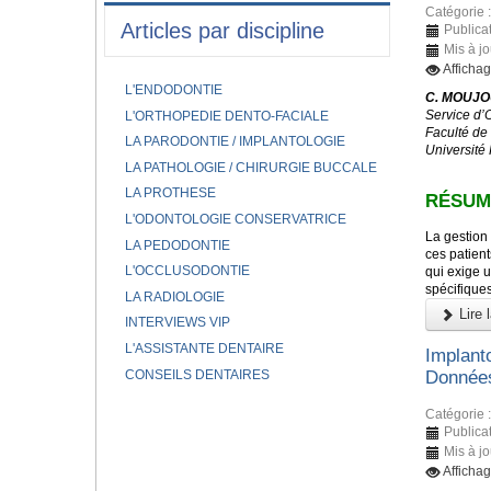
Catégorie 
Articles par discipline
Publicat
Mis à jo
Affichag
L'ENDODONTIE
C. MOUJOU
Service d’
L'ORTHOPEDIE DENTO-FACIALE
Faculté de
LA PARODONTIE / IMPLANTOLOGIE
Université
LA PATHOLOGIE / CHIRURGIE BUCCALE
LA PROTHESE
RÉSUM
L'ODONTOLOGIE CONSERVATRICE
La gestion 
LA PEDODONTIE
ces patient
L'OCCLUSODONTIE
qui exige u
spécifique
LA RADIOLOGIE
Lire l
INTERVIEWS VIP
L'ASSISTANTE DENTAIRE
Implant
CONSEILS DENTAIRES
Données
Catégorie 
Publicat
Mis à jo
Affichag