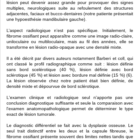
lésion peut devenir assez grande pour provoquer des signes
multiples, neurologiques suite au refoulement des structures
adjacentes, faciaux et bucco-dentaires (notre patiente présentait
une hypoesthésie mandibulaire gauche).
L’aspect radiologique n’est pas spécifique. Initialement, le
fibrome ossifiant peut apparaître comme une image radio-claire,
uniloculaire ou multiloculaire, mais au fil des années, elle se
transforme en lésion radio-opaque avec une densité mixte.
Il a été décrit par divers auteurs notamment Barberi et coll, qui
ont classé le profil radiographique comme suit : lésion définie
sans bord scelérotique (40 %), lésion définie avec bord
sclérotique (45 %) et lésion avec bordure mal définie (15 %) (6).
La lésion observée chez notre patient était bien définie, de
densité mixte et dépourvue de bord sclérotique.
L'examen clinique et radiologique seul n'apporte pas une
conclusion diagnostique suffisante et seule la comparaison avec
l'examen anatomopathologique permet de déterminer le type
exact de lésion tumorale.
Le diagnostic différentiel se fait avec la dysplasie osseuse. Le
seul trait distinctif entre les deux et la capsule fibreuse, le
fibrome ossifiant présente souvent des limites nettes tandis que