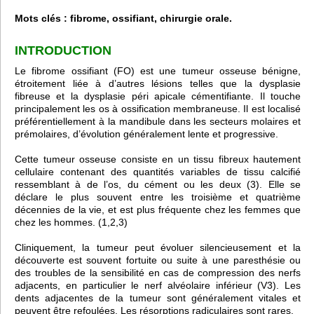
Mots clés : fibrome, ossifiant, chirurgie orale.
INTRODUCTION
Le fibrome ossifiant (FO) est une tumeur osseuse bénigne,
étroitement liée à d’autres lésions telles que la dysplasie
fibreuse et la dysplasie péri apicale cémentifiante. Il touche
principalement les os à ossification membraneuse. Il est localisé
préférentiellement à la mandibule dans les secteurs molaires et
prémolaires, d’évolution généralement lente et progressive.
Cette tumeur osseuse consiste en un tissu fibreux hautement
cellulaire contenant des quantités variables de tissu calcifié
ressemblant à de l’os, du cément ou les deux (3). Elle se
déclare le plus souvent entre les troisième et quatrième
décennies de la vie, et est plus fréquente chez les femmes que
chez les hommes. (1,2,3)
Cliniquement, la tumeur peut évoluer silencieusement et la
découverte est souvent fortuite ou suite à une paresthésie ou
des troubles de la sensibilité en cas de compression des nerfs
adjacents, en particulier le nerf alvéolaire inférieur (V3). Les
dents adjacentes de la tumeur sont généralement vitales et
peuvent être refoulées. Les résorptions radiculaires sont rares.