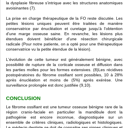
la dysplasie fibreuse s’intrique avec les structures anatomiques
avoisinantes (7).
La prise en charge thérapeutique de la FO reste discutée. Les
petites lésions uniques peuvent être traitées de manière
conservatrice par énucléation et curetage jusqu'à l'obtention
d'une marge osseuse saine. En revanche, les lésions plus
étendues doivent bénéficier d'une résection chirurgicale
radicale (Pour notre patiente, on a opté pour une thérapeutique
conservatrice vu la petite étendue de la lésion).
L'évolution de cette tumeur est généralement bénigne, avec
possibilité de rupture de la corticale osseuse et diffusion dans
les parties molles pour les formes extensives. (8)Les récidives
postopératoires du fibrome ossifiant sont possibles, 10 à 28%
après énucléation et moins de (5%) après exérèse. Une
surveillance prolongée est donc justifiée (9,10).
CONCLUSION
Le fibrome ossifiant est une tumeur osseuse bénigne rare de la
région cranio-faciale en particulier la mandibule dont la
pathogénie est encore inconnue, diagnostiquée sur un
ensemble de critères cliniques, radiologiques et histologiques.
Le médecin dentiste se doit de connaitre ses signes cliniques et