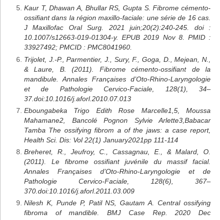
Kaur T, Dhawan A, Bhullar RS, Gupta S. Fibrome cémento-
ossifiant dans la région maxillo-faciale: une série de 16 cas.
J Maxillofac Oral Surg. 2021 juin;20(2):240-245. doi :
10.1007/s12663-019-01304-y. EPUB 2019 Nov 8. PMID :
33927492; PMCID : PMC8041960.
Trijolet, J.-P., Parmentier, J., Sury, F., Goga, D., Mejean, N.,
& Laure, B. (2011). Fibrome cémento-ossifiant de la
mandibule. Annales Françaises d’Oto-Rhino-Laryngologie
et de Pathologie Cervico-Faciale, 128(1), 34–
37.doi:10.1016/j.aforl.2010.07.013
Eboungabeka Trigo Edith Rose Marcelle1,5, Moussa
Mahamane2, Bancolé Pognon Sylvie Arlette3,Babacar
Tamba The ossifying fibrom a of the jaws: a case report,
Health Sci. Dis: Vol 22(1) January2021pp 111-114
Breheret, R., Jeufroy, C., Cassagnau, E., & Malard, O.
(2011). Le fibrome ossifiant juvénile du massif facial.
Annales Françaises d’Oto-Rhino-Laryngologie et de
Pathologie Cervico-Faciale, 128(6), 367–
370.doi:10.1016/j.aforl.2011.03.009
Nilesh K, Punde P, Patil NS, Gautam A. Central ossifying
fibroma of mandible. BMJ Case Rep. 2020 Dec