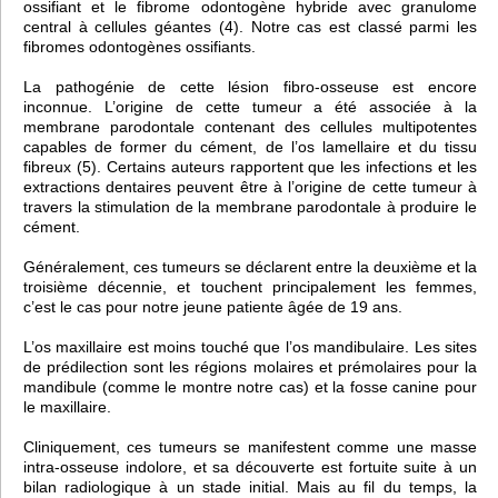
ossifiant et le fibrome odontogène hybride avec granulome
central à cellules géantes (4). Notre cas est classé parmi les
fibromes odontogènes ossifiants.
La pathogénie de cette lésion fibro-osseuse est encore
inconnue. L’origine de cette tumeur a été associée à la
membrane parodontale contenant des cellules multipotentes
capables de former du cément, de l’os lamellaire et du tissu
fibreux (5). Certains auteurs rapportent que les infections et les
extractions dentaires peuvent être à l’origine de cette tumeur à
travers la stimulation de la membrane parodontale à produire le
cément.
Généralement, ces tumeurs se déclarent entre la deuxième et la
troisième décennie, et touchent principalement les femmes,
c’est le cas pour notre jeune patiente âgée de 19 ans.
L’os maxillaire est moins touché que l’os mandibulaire. Les sites
de prédilection sont les régions molaires et prémolaires pour la
mandibule (comme le montre notre cas) et la fosse canine pour
le maxillaire.
Cliniquement, ces tumeurs se manifestent comme une masse
intra-osseuse indolore, et sa découverte est fortuite suite à un
bilan radiologique à un stade initial. Mais au fil du temps, la