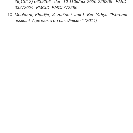
28;13(12):e239286. doi: 10.1136/bcr-2020-239286. PMID:
33372024; PMCID: PMC7772295
Moukram, Khadija, S. Haitami, and I. Ben Yahya. "Fibrome
ossifiant: A propos d'un cas clinicue." (2014).