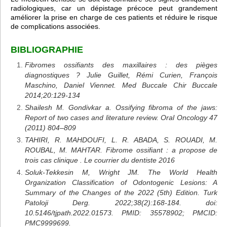
radiologiques, car un dépistage précoce peut grandement
améliorer la prise en charge de ces patients et réduire le risque
de complications associées.
BIBLIOGRAPHIE
Fibromes ossifiants des maxillaires : des pièges
diagnostiques ? Julie Guillet, Rémi Curien, François
Maschino, Daniel Viennet. Med Buccale Chir Buccale
2014;20:129-134
Shailesh M. Gondivkar a. Ossifying fibroma of the jaws:
Report of two cases and literature review. Oral Oncology 47
(2011) 804–809
TAHIRI, R. MAHDOUFI, L. R. ABADA, S. ROUADI, M.
ROUBAL, M. MAHTAR. Fibrome ossifiant : a propose de
trois cas clinique . Le courrier du dentiste 2016
Soluk-Tekkesin M, Wright JM. The World Health
Organization Classification of Odontogenic Lesions: A
Summary of the Changes of the 2022 (5th) Edition. Turk
Patoloji Derg. 2022;38(2):168-184. doi:
10.5146/tjpath.2022.01573. PMID: 35578902; PMCID:
PMC9999699.