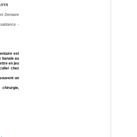
AHYA
nt Dentaire
sablanca -
dentaire est
e banale au
ttre en jeu
iculier chez
 souvent un
 chirurgie,