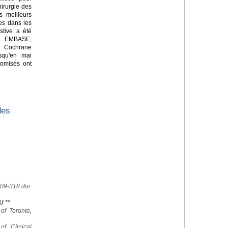
hirurgie des
es meilleurs
es dans les
stive a été
 EMBASE,
a Cochrane
squ'en mai
domisés ont
des
09-318.doi:
U **
 of Toronto,
of Clinical