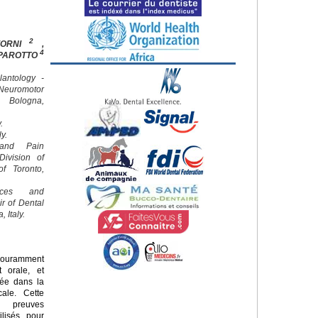
2
FORNI
,
4
 PAROTTO
lantology -
euromotor
f Bologna,
.
ly.
 and Pain
ivision of
of Toronto,
nces and
ir of Dental
 Italy.
couramment
t orale, et
diée dans la
cale. Cette
s preuves
ilisés pour