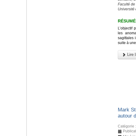
Faculté de
Université 
RÉSUMÉ
L’objectif 
les anomal
sagittales 
suite à une
Lire l
Mark St
autour 
Catégorie 
Publica