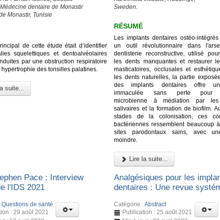
 Médecine dentaire de Monastir
Sweden.
de Monastir, Tunisie
RÉSUMÉ
Les implants dentaires ostéo-intégrés 
principal de cette étude était d’identifier
un outil révolutionnaire dans l'ar
ies squelettiques et dentoalvéolaires
dentisterie reconstructive, utilisé po
induites par une obstruction respiratoire
les dents manquantes et restaurer le
 hypertrophie des tonsilles palatines.
masticatoires, occlusales et esthéti
les dents naturelles, la partie exposé
des implants dentaires offre un
a suite...
immaculée sans perte pour l
microbienne à médiation par les 
salivaires et la formation de biofilm. 
stades de la colonisation, ces c
bactériennes ressemblent beaucoup à
sites parodontaux sains, avec une
moindre.
Lire la suite...
ephen Pace : Interview
Analgésiques pour les impla
de l'IDS 2021
dentaires : Une revue systé
:
Questions de santé
Catégorie :
Abstract
tion : 29 août 2021
Publication : 25 août 2021