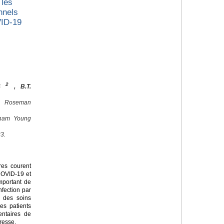
 les
nnels
VID-19
2
ES
, B.T.
, Roseman
igham Young
3.
res courent
 COVID-19 et
important de
nfection par
d des soins
es patients
entaires de
resse.