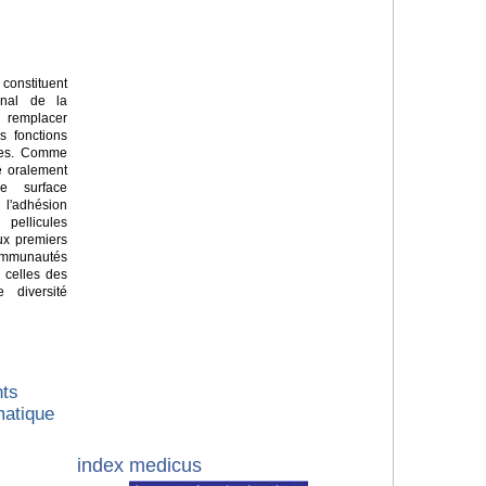
constituent
senal de la
ur remplacer
s fonctions
ques. Comme
e oralement
e surface
'adhésion
pellicules
Aux premiers
ommunautés
 celles des
 diversité
nts
matique
index medicus