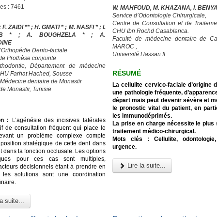
ges : 7461
W. MAHFOUD, M. KHAZANA, I. BENY
Service d’Odontologie Chirurgicale,
Centre de Consultation et de Traiteme
; F. ZAIDI ** ; H. GMATI * ; M. NASFI * ; I.
CHU Ibn Rochd Casablanca.
UB * ; A. BOUGHZELA * ; A.
Faculté de médecine dentaire de Ca
DINE
MAROC ,
d’Orthopédie Dento-faciale
Université Hassan II
 de Prothèse conjointe
rthodontie, Département de médecine
RÉSUMÉ
CHU Farhat Hached, Sousse
 Médecine dentaire de Monastir
La cellulite cervico-faciale d’origine 
de Monastir, Tunisie
une pathologie fréquente, d’apparenc
départ mais peut devenir sévère et me
le pronostic vital du patient, en part
les immunodéprimés.
on :
L’agénésie des incisives latérales
La prise en charge nécessite le plus
if de consultation fréquent qui place le
traitement médico-chirurgical.
devant un problème complexe compte
Mots clés : Cellulite, odontologie,
 position stratégique de cette dent dans
urgence.
et dans la fonction occlusale. Les options
iques pour ces cas sont multiples,
Lire la suite...
facteurs décisionnels étant à prendre en
 les solutions sont une coordination
inaire.
a suite...