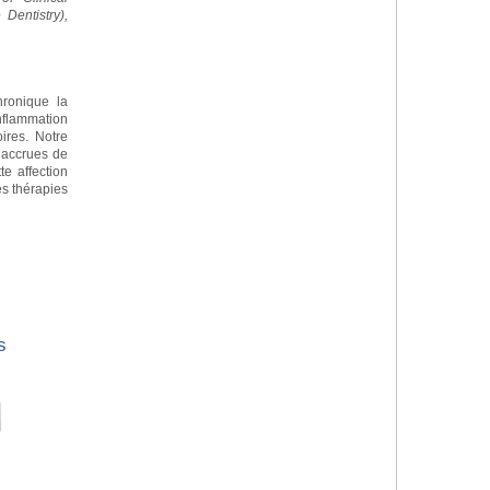
Dentistry),
chronique la
nflammation
ires. Notre
 accrues de
te affection
s thérapies
s