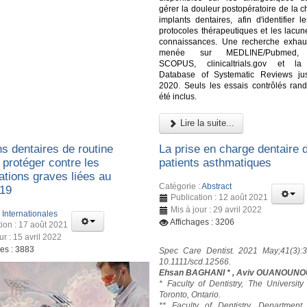
gérer la douleur postopératoire de la c
implants dentaires, afin d'identifier l
protocoles thérapeutiques et les lacun
connaissances. Une recherche exhau
menée sur MEDLINE/Pubmed,
SCOPUS, clinicaltrials.gov et l
Database of Systematic Reviews ju
2020. Seuls les essais contrôlés ran
été inclus.
Lire la suite...
s dentaires de routine
La prise en charge dentaire 
 protéger contre les
patients asthmatiques
ations graves liées au
Catégorie :
Abstract
19
Publication : 12 août 2021
Mis à jour : 29 avril 2022
:
Internationales
Affichages : 3206
tion : 17 août 2021
ur : 15 avril 2022
ges : 3883
Spec Care Dentist. 2021 May;41(3):3
10.1111/scd.12566.
Ehsan BAGHANI * , Aviv OUANOUNO
* Faculty of Dentistry, The University
Toronto, Ontario.
** Faculty of Dentistry, Department 