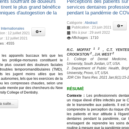
ents souffrant de douleurs
Perceptions des patients sur
 tirent le plus grand bénéfice
services dentaires professio
hniques d'autogestion de la
pendant la pandémie de CO
Catégorie :
Abstract
Publication : 23 juin 2021
:
Internationales
Mis à jour : 29 avril 2022
ion : 12 juillet 2021
Affichages : 1710
ur : 12 juillet 2021
ges : 4555
1 2
R.C. MOFFAT
, C.T. YENT
2
2
CROOKSTON
, J.H. WEST
 les appareils buccaux tels que les
1. College of Dental Medicine
t les protège-morsures constituent le
University, South Jordan, UT, USA.
 le plus courant des douleurs faciales
2. Department of Public Health, Br
troubles temporomandibulaires (TMD),
University, Provo, UT, USA.
nts les jugent moins utiles que les
JDR Clin Trans Res. 2021 Jan;6(1):15-2
 autonomes, tels que les exercices de la
ou les compresses chaudes, selon une
étude menée par des chercheurs du New
RÉSUMÉ
sity College of Dentistry.
Contexte :
Les professionnels dentai
un risque élevé d'être infectés par le
a suite...
de le transmettre aux patients. Il est 
comprendre la perception du risque d'i
les patients et leur attitude à l'égar
dentaires pendant la pandémie, car l
envisagent de reprendre les soins d
routine à mesure que la pandémie prog