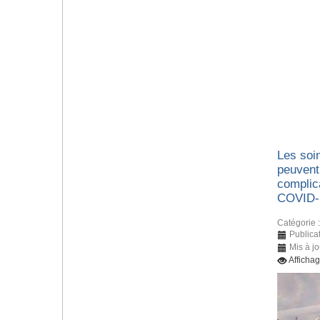
Les soin
peuvent
complic
COVID-
Catégorie 
Publica
Mis à jo
Afficha