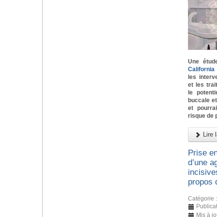
Une étud
Californi
les inter
et les tra
le potent
buccale e
et pourra
risque de 
Lire l
Prise e
d’une ag
incisive
propos 
Catégorie 
Publicat
Mis à j