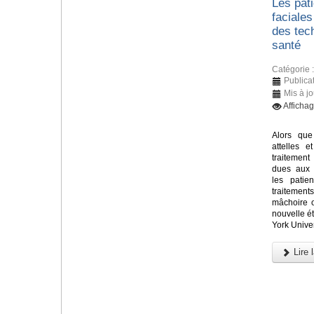
Les pati
faciales
des tec
santé
Catégorie 
Publicat
Mis à jo
Afficha
Alors que
attelles e
traitement
dues aux 
les patie
traitements
mâchoire 
nouvelle 
York Univer
Lire l