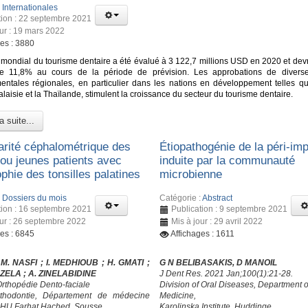
:
Internationales
tion : 22 septembre 2021
our : 19 mars 2022
ges : 3880
mondial du tourisme dentaire a été évalué à 3 122,7 millions USD en 2020 et devra
e 11,8% au cours de la période de prévision. Les approbations de diverse
ntales régionales, en particulier dans les nations en développement telles que
Malaisie et la Thaïlande, stimulent la croissance du secteur du tourisme dentaire.
a suite...
larité céphalométrique des
Étiopathogénie de la péri-imp
 ou jeunes patients avec
induite par la communauté
phie des tonsilles palatines
microbienne
:
Dossiers du mois
Catégorie :
Abstract
tion : 16 septembre 2021
Publication : 9 septembre 2021
our : 26 septembre 2022
Mis à jour : 29 avril 2022
ges : 6845
Affichages : 1611
 M. NASFI ; I. MEDHIOUB
; H. GMATI
;
G N BELIBASAKIS, D MANOIL
HZELA
; A. ZINELABIDINE
J Dent Res. 2021 Jan;100(1):21-28.
Orthopédie Dento-faciale
Division of Oral Diseases, Department o
rthodontie, Département de médecine
Medicine,
CHU Farhat Hached, Sousse
Karolinska Institute, Huddinge,