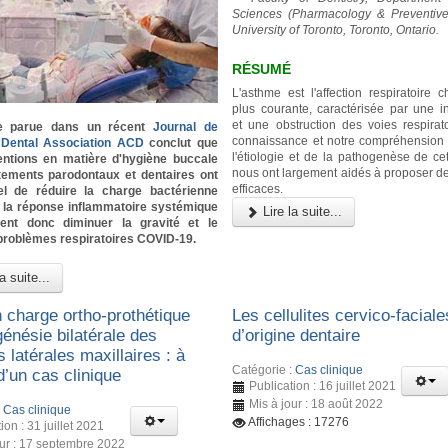
Sciences (Pharmacology & Preventive 
University of Toronto, Toronto, Ontario.
RÉSUMÉ
L'asthme est l'affection respiratoire 
plus courante, caractérisée par une i
et une obstruction des voies respirato
e parue dans un récent
Journal de
connaissance et notre compréhension
a Dental Association ACD
conclut que
l'étiologie et de la pathogenèse de cet
ventions en matière d'hygiène buccale
nous ont largement aidés à proposer de
itements parodontaux et dentaires ont
efficaces.
iel de réduire la charge bactérienne
t la réponse inflammatoire systémique
Lire la suite...
ient donc diminuer la gravité et le
problèmes respiratoires COVID-19.
a suite...
n charge ortho-prothétique
Les cellulites cervico-faciale
énésie bilatérale des
d’origine dentaire
s latérales maxillaires : à
Catégorie :
Cas clinique
d’un cas clinique
Publication : 16 juillet 2021
Mis à jour : 18 août 2022
:
Cas clinique
Affichages : 17276
ion : 31 juillet 2021
our : 17 septembre 2022