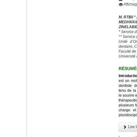
Afficha
M. RTIBI * 
MEDHIO
ZINELABI
* Service 
** Service
Unité d’O
dentaire, 
Faculté de
Université 
RÉSUMÉ
Introducti
est un mot
dentiste 
tenu de la
le sourire 
thérapeut
plusieurs 
charge et
pluridiscipl
Lire l