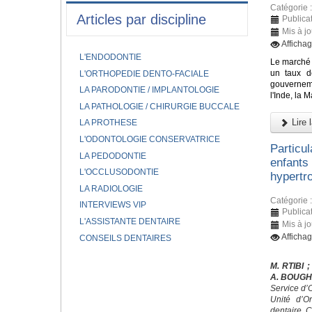
Catégorie 
Articles par discipline
Publica
Mis à j
Afficha
L'ENDODONTIE
Le marché 
un taux d
L'ORTHOPEDIE DENTO-FACIALE
gouverneme
LA PARODONTIE / IMPLANTOLOGIE
l'Inde, la 
LA PATHOLOGIE / CHIRURGIE BUCCALE
Lire l
LA PROTHESE
L'ODONTOLOGIE CONSERVATRICE
Particu
LA PEDODONTIE
enfants
L'OCCLUSODONTIE
hypertro
LA RADIOLOGIE
Catégorie 
INTERVIEWS VIP
Publica
L'ASSISTANTE DENTAIRE
Mis à j
Afficha
CONSEILS DENTAIRES
M. RTIBI
;
A. BOUG
Service d’
Unité d’O
dentaire, 