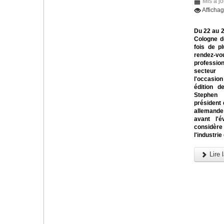
Mis à jo
Afficha
Du 22 au 
Cologne d
fois de pl
rendez
profess
secteur
l'occasi
édition d
Steph
président 
allemande
avant l'é
considère
l'industrie
Lire l