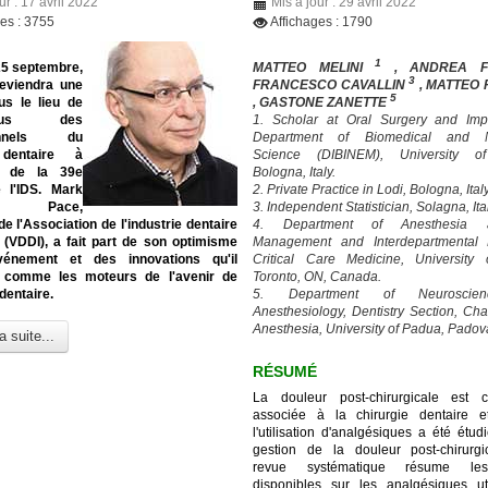
ur : 17 avril 2022
Mis à jour : 29 avril 2022
ges : 3755
Affichages : 1790
1
25 septembre,
MATTEO MELINI
, ANDREA 
3
eviendra une
FRANCESCO CAVALLIN
, MATTEO
5
us le lieu de
, GASTONE ZANETTE
-vous des
1. Scholar at Oral Surgery and Imp
ionnels du
Department of Biomedical and N
 dentaire à
Science (DIBINEM), University o
on de la 39e
Bologna, Italy.
e l'IDS. Mark
2. Private Practice in Lodi, Bologna, Italy
en Pace,
3. Independent Statistician, Solagna, Ita
de l'Association de l'industrie dentaire
4. Department of Anesthesia
 (VDDI), a fait part de son optimisme
Management and Interdepartmental D
vénement et des innovations qu'il
Critical Care Medicine, University 
 comme les moteurs de l'avenir de
Toronto, ON, Canada.
 dentaire.
5. Department of Neuroscie
Anesthesiology, Dentistry Section, Cha
Anesthesia, University of Padua, Padova,
a suite...
RÉSUMÉ
La douleur post-chirurgicale est 
associée à la chirurgie dentaire e
l'utilisation d'analgésiques a été étu
gestion de la douleur post-chirurgi
revue systématique résume le
disponibles sur les analgésiques ut