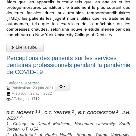
Alors que les appareils buccaux tels que les attelles et les
protège-morsures constituent le traitement le plus courant des
douleurs faciales dues aux troubles temporomandibulaires
(TMD), les patients les jugent moins utiles que les traitements
autonomes, tels que les exercices de la mâchoire ou les
compresses chaudes, selon une nouvelle étude menée par des
chercheurs du New York University College of Dentistry.
Lire la suite...
Perceptions des patients sur les services
dentaires professionnels pendant la pandémie
de COVID-19
Catégorie :
Abstract
Publication : 23 juin 2021
Mis à jour : 29 avril 2022
Affichages : 1712
1 2
2
2
R.C. MOFFAT
, C.T. YENTES
, B.T. CROOKSTON
, J.H.
2
WEST
1. College of Dental Medicine, Roseman University, South
Jordan, UT, USA.
2. Department of Public Health, Brigham Young University,