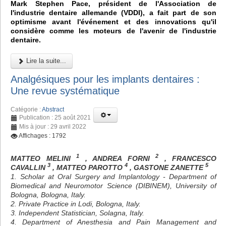
Mark Stephen Pace, président de l'Association de
l'industrie dentaire allemande (VDDI), a fait part de son
optimisme avant l'événement et des innovations qu'il
considère comme les moteurs de l'avenir de l'industrie
dentaire.
Lire la suite...
Analgésiques pour les implants dentaires :
Une revue systématique
Catégorie :
Abstract
Publication : 25 août 2021
Mis à jour : 29 avril 2022
Affichages : 1792
1
2
MATTEO MELINI
, ANDREA FORNI
, FRANCESCO
3
4
5
CAVALLIN
, MATTEO PAROTTO
, GASTONE ZANETTE
1. Scholar at Oral Surgery and Implantology - Department of
Biomedical and Neuromotor Science (DIBINEM), University of
Bologna, Bologna, Italy.
2. Private Practice in Lodi, Bologna, Italy.
3. Independent Statistician, Solagna, Italy.
4. Department of Anesthesia and Pain Management and