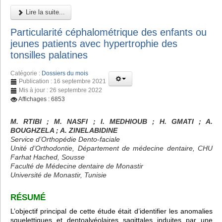
Lire la suite...
Particularité céphalométrique des enfants ou
jeunes patients avec hypertrophie des
tonsilles palatines
Catégorie :
Dossiers du mois
Publication : 16 septembre 2021
Mis à jour : 26 septembre 2022
Affichages : 6853
M. RTIBI
; M. NASFI ; I. MEDHIOUB
; H. GMATI
; A.
BOUGHZELA
; A. ZINELABIDINE
Service d’Orthopédie Dento-faciale
Unité d’Orthodontie, Département de médecine dentaire, CHU
Farhat Hached, Sousse
Faculté de Médecine dentaire de Monastir
Université de Monastir, Tunisie
RÉSUMÉ
L’objectif principal de cette étude était d’identifier les anomalies
squelettiques et dentoalvéolaires sagittales induites par une