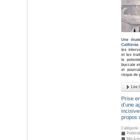
Une étud
Californi
les inter
et les tra
le potent
buccale e
et pourra
risque de 
Lire l
Prise e
d’une ag
incisive
propos 
Catégorie 
Publicat
Mis à j