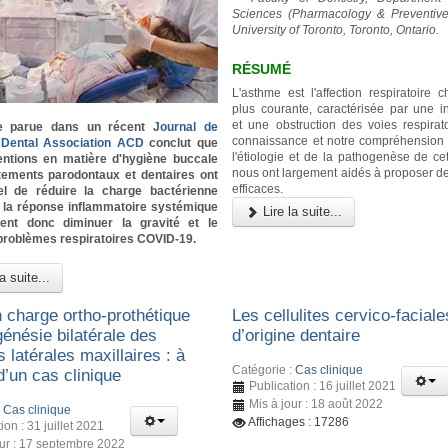
Sciences (Pharmacology & Preventive 
University of Toronto, Toronto, Ontario.
RÉSUMÉ
L'asthme est l'affection respiratoire 
plus courante, caractérisée par une i
et une obstruction des voies respirato
e parue dans un récent
Journal de
connaissance et notre compréhension
a Dental Association ACD
conclut que
l'étiologie et de la pathogenèse de cet
ventions en matière d'hygiène buccale
nous ont largement aidés à proposer de
itements parodontaux et dentaires ont
efficaces.
iel de réduire la charge bactérienne
t la réponse inflammatoire systémique
Lire la suite...
ient donc diminuer la gravité et le
problèmes respiratoires COVID-19.
a suite...
n charge ortho-prothétique
Les cellulites cervico-faciale
énésie bilatérale des
d’origine dentaire
s latérales maxillaires : à
Catégorie :
Cas clinique
d’un cas clinique
Publication : 16 juillet 2021
Mis à jour : 18 août 2022
:
Cas clinique
Affichages : 17286
ion : 31 juillet 2021
our : 17 septembre 2022