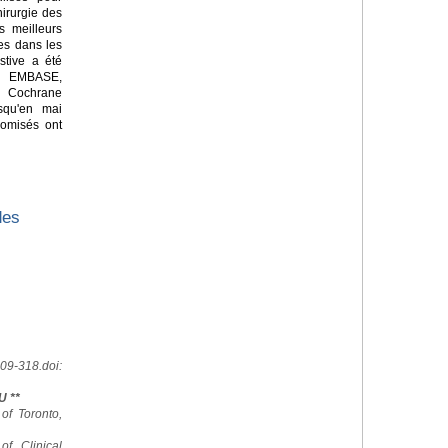
hirurgie des
es meilleurs
es dans les
stive a été
 EMBASE,
a Cochrane
squ'en mai
domisés ont
des
09-318.doi:
U **
 of Toronto,
of Clinical