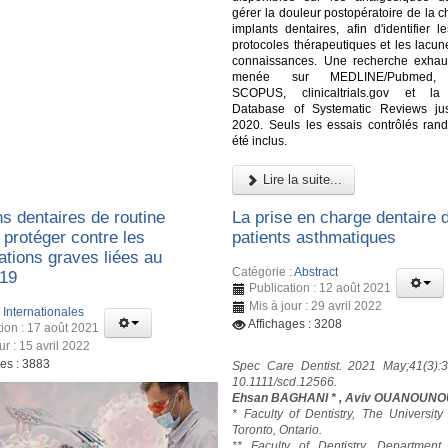
gérer la douleur postopératoire de la c
implants dentaires, afin d'identifier l
protocoles thérapeutiques et les lacun
connaissances. Une recherche exhau
menée sur MEDLINE/Pubmed,
SCOPUS, clinicaltrials.gov et l
Database of Systematic Reviews ju
2020. Seuls les essais contrôlés ran
été inclus.
Lire la suite...
s dentaires de routine
La prise en charge dentaire 
 protéger contre les
patients asthmatiques
ations graves liées au
Catégorie :
Abstract
19
Publication : 12 août 2021
Mis à jour : 29 avril 2022
:
Internationales
Affichages : 3208
tion : 17 août 2021
ur : 15 avril 2022
ges : 3883
Spec Care Dentist. 2021 May;41(3):3
10.1111/scd.12566.
Ehsan BAGHANI * , Aviv OUANOUNO
* Faculty of Dentistry, The University
Toronto, Ontario.
** Faculty of Dentistry, Department 