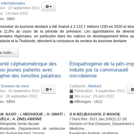
:
Internationales
tion : 22 septembre 2021
our : 19 mars 2022
ges : 3882
mondial du tourisme dentaire a été évalué à 3 122,7 millions USD en 2020 et devra
e 11,8% au cours de la période de prévision. Les approbations de diverse
ntales régionales, en particulier dans les nations en développement telles que
Malaisie et la Thaïlande, stimulent la croissance du secteur du tourisme dentaire.
a suite...
larité céphalométrique des
Étiopathogénie de la péri-imp
 ou jeunes patients avec
induite par la communauté
phie des tonsilles palatines
microbienne
:
Dossiers du mois
Catégorie :
Abstract
tion : 16 septembre 2021
Publication : 9 septembre 2021
our : 26 septembre 2022
Mis à jour : 29 avril 2022
ges : 6854
Affichages : 1612
 M. NASFI ; I. MEDHIOUB
; H. GMATI
;
G N BELIBASAKIS, D MANOIL
HZELA
; A. ZINELABIDINE
J Dent Res. 2021 Jan;100(1):21-28.
Orthopédie Dento-faciale
Division of Oral Diseases, Department o
rthodontie, Département de médecine
Medicine,
CHU Farhat Hached, Sousse
Karolinska Institute, Huddinge,