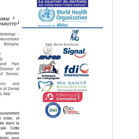
2
FORNI
,
4
 PAROTTO
lantology -
euromotor
f Bologna,
.
ly.
 and Pain
ivision of
of Toronto,
nces and
ir of Dental
 Italy.
couramment
t orale, et
diée dans la
cale. Cette
s preuves
ilisés pour