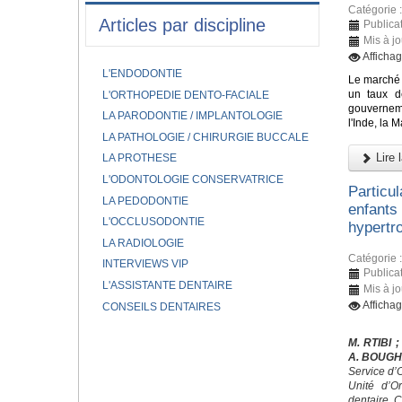
Catégorie 
Articles par discipline
Publica
Mis à j
Afficha
L'ENDODONTIE
Le marché 
un taux d
L'ORTHOPEDIE DENTO-FACIALE
gouverneme
LA PARODONTIE / IMPLANTOLOGIE
l'Inde, la 
LA PATHOLOGIE / CHIRURGIE BUCCALE
Lire l
LA PROTHESE
L'ODONTOLOGIE CONSERVATRICE
Particu
LA PEDODONTIE
enfants
L'OCCLUSODONTIE
hypertro
LA RADIOLOGIE
Catégorie 
INTERVIEWS VIP
Publica
L'ASSISTANTE DENTAIRE
Mis à j
Afficha
CONSEILS DENTAIRES
M. RTIBI
;
A. BOUG
Service d’
Unité d’O
dentaire, 