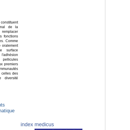
constituent
senal de la
ur remplacer
s fonctions
ques. Comme
e oralement
e surface
'adhésion
pellicules
Aux premiers
ommunautés
 celles des
 diversité
nts
matique
index medicus