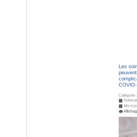
Les soin
peuvent
complic
COVID-
Catégorie 
Publica
Mis à jo
Afficha