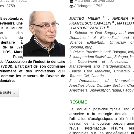
ur : 17 avril 2022
Mis à jour : 29 avril 2022
ges : 3759
Affichages : 1792
1
25 septembre,
MATTEO MELINI
, ANDREA 
3
eviendra une
FRANCESCO CAVALLIN
, MATTEO
5
us le lieu de
, GASTONE ZANETTE
-vous des
1. Scholar at Oral Surgery and Imp
ionnels du
Department of Biomedical and N
 dentaire à
Science (DIBINEM), University o
on de la 39e
Bologna, Italy.
e l'IDS. Mark
2. Private Practice in Lodi, Bologna, Italy
en Pace,
3. Independent Statistician, Solagna, Ita
de l'Association de l'industrie dentaire
4. Department of Anesthesia
 (VDDI), a fait part de son optimisme
Management and Interdepartmental D
vénement et des innovations qu'il
Critical Care Medicine, University 
 comme les moteurs de l'avenir de
Toronto, ON, Canada.
 dentaire.
5. Department of Neuroscie
Anesthesiology, Dentistry Section, Cha
Anesthesia, University of Padua, Padova,
a suite...
RÉSUMÉ
La douleur post-chirurgicale est 
associée à la chirurgie dentaire e
l'utilisation d'analgésiques a été étu
gestion de la douleur post-chirurgi
revue systématique résume le
disponibles sur les analgésiques ut