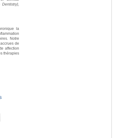
Dentistry),
chronique la
nflammation
ires. Notre
 accrues de
te affection
s thérapies
s