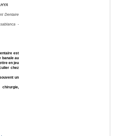
AHYA
nt Dentaire
sablanca -
dentaire est
e banale au
ttre en jeu
iculier chez
 souvent un
 chirurgie,