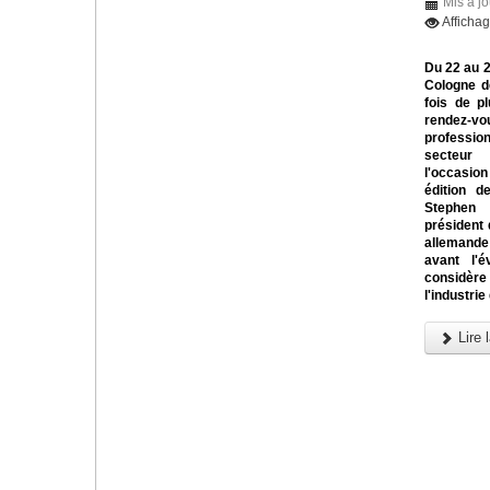
Mis à jo
Afficha
Du 22 au 
Cologne d
fois de pl
rendez
profess
secteur
l'occasi
édition d
Steph
président 
allemande
avant l'é
considère
l'industrie
Lire l