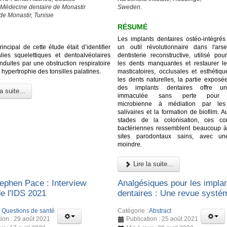
 Médecine dentaire de Monastir
Sweden.
de Monastir, Tunisie
RÉSUMÉ
Les implants dentaires ostéo-intégrés 
principal de cette étude était d’identifier
un outil révolutionnaire dans l'ar
ies squelettiques et dentoalvéolaires
dentisterie reconstructive, utilisé po
induites par une obstruction respiratoire
les dents manquantes et restaurer le
 hypertrophie des tonsilles palatines.
masticatoires, occlusales et esthéti
les dents naturelles, la partie exposé
des implants dentaires offre un
a suite...
immaculée sans perte pour l
microbienne à médiation par les 
salivaires et la formation de biofilm. 
stades de la colonisation, ces c
bactériennes ressemblent beaucoup à
sites parodontaux sains, avec une
moindre.
Lire la suite...
ephen Pace : Interview
Analgésiques pour les impla
de l'IDS 2021
dentaires : Une revue systé
:
Questions de santé
Catégorie :
Abstract
tion : 29 août 2021
Publication : 25 août 2021