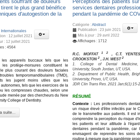
ents souffrant de douleurs
Perceptions des patients sur
 tirent le plus grand bénéfice
services dentaires professio
hniques d'autogestion de la
pendant la pandémie de CO
Catégorie :
Abstract
Publication : 23 juin 2021
:
Internationales
Mis à jour : 29 avril 2022
ion : 12 juillet 2021
Affichages : 1712
ur : 12 juillet 2021
ges : 4564
1 2
R.C. MOFFAT
, C.T. YENT
2
2
CROOKSTON
, J.H. WEST
 les appareils buccaux tels que les
1. College of Dental Medicine
t les protège-morsures constituent le
University, South Jordan, UT, USA.
 le plus courant des douleurs faciales
2. Department of Public Health, Br
troubles temporomandibulaires (TMD),
University, Provo, UT, USA.
nts les jugent moins utiles que les
JDR Clin Trans Res. 2021 Jan;6(1):15-2
 autonomes, tels que les exercices de la
ou les compresses chaudes, selon une
étude menée par des chercheurs du New
RÉSUMÉ
sity College of Dentistry.
Contexte :
Les professionnels dentai
un risque élevé d'être infectés par le
a suite...
de le transmettre aux patients. Il est 
comprendre la perception du risque d'i
les patients et leur attitude à l'égar
dentaires pendant la pandémie, car l
envisagent de reprendre les soins d
routine à mesure que la pandémie prog