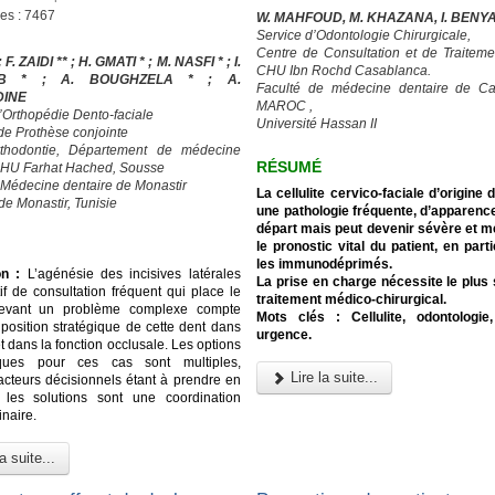
ges : 7467
W. MAHFOUD, M. KHAZANA, I. BENY
Service d’Odontologie Chirurgicale,
Centre de Consultation et de Traiteme
; F. ZAIDI ** ; H. GMATI * ; M. NASFI * ; I.
CHU Ibn Rochd Casablanca.
UB * ; A. BOUGHZELA * ; A.
Faculté de médecine dentaire de Ca
DINE
MAROC ,
d’Orthopédie Dento-faciale
Université Hassan II
 de Prothèse conjointe
rthodontie, Département de médecine
RÉSUMÉ
CHU Farhat Hached, Sousse
 Médecine dentaire de Monastir
La cellulite cervico-faciale d’origine 
de Monastir, Tunisie
une pathologie fréquente, d’apparenc
départ mais peut devenir sévère et me
le pronostic vital du patient, en part
les immunodéprimés.
on :
L’agénésie des incisives latérales
La prise en charge nécessite le plus
if de consultation fréquent qui place le
traitement médico-chirurgical.
devant un problème complexe compte
Mots clés : Cellulite, odontologie,
 position stratégique de cette dent dans
urgence.
et dans la fonction occlusale. Les options
iques pour ces cas sont multiples,
Lire la suite...
facteurs décisionnels étant à prendre en
 les solutions sont une coordination
inaire.
a suite...