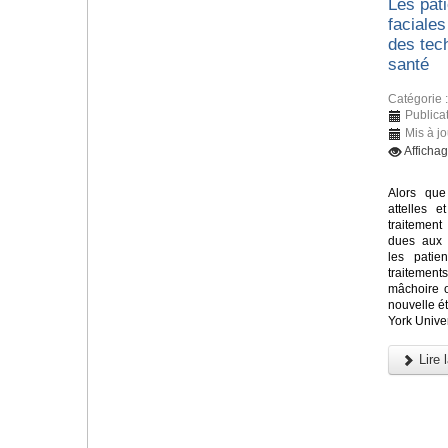
Les pati
faciales
des tec
santé
Catégorie 
Publicat
Mis à jo
Afficha
Alors que
attelles e
traitement
dues aux 
les patie
traitements
mâchoire 
nouvelle 
York Univer
Lire l