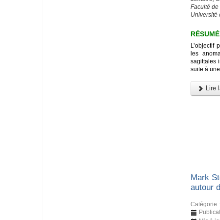
Faculté de
Université 
RÉSUMÉ
L’objectif 
les anomal
sagittales 
suite à une
Lire l
Mark St
autour 
Catégorie 
Publica