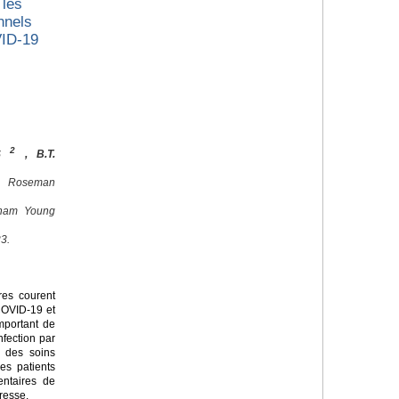
 les
nnels
VID-19
2
ES
, B.T.
, Roseman
igham Young
3.
res courent
 COVID-19 et
important de
nfection par
d des soins
es patients
entaires de
resse.