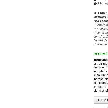
Afficha
M. RTIBI * 
MEDHIO
ZINELABI
* Service 
** Service
Unité d’O
dentaire, 
Faculté de
Université 
RÉSUMÉ
Introducti
est un mot
dentiste 
tenu de la
le sourire 
thérapeut
plusieurs 
charge et
pluridiscipl
Lire l