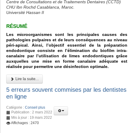
Centre de Consultations et de Traitements Dentaires (CCTD)
CHU Ibn Rochd Casablanca, Maroc.
Université Hassan II
RÉSUMÉ
Les microorganismes sont les principales causes des
pathologies pulpaires et de leurs conséquences au niveau
péri-apical. Ainsi, l’objectif essentiel de la préparation
endodontique consiste en l’élimination du biofilm intra-
canalaire par l’utilisation de limes endodontiques grâce
auxquelles une mise en forme canalaire adéquate est
réalisée pour permettre une désinfection optimale.
Lire la suite...
5 erreurs souvent commises par les dentistes
en ligne
Catégorie :
Conseil plus
Publication : 2 mars 2022
Mis à jour : 19 mars 2022
Affichages : 2470