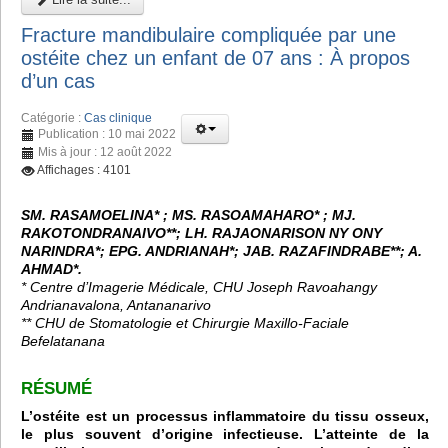
Fracture mandibulaire compliquée par une
ostéite chez un enfant de 07 ans : À propos
d’un cas
Catégorie :
Cas clinique
Publication : 10 mai 2022
Mis à jour : 12 août 2022
Affichages : 4101
SM. RASAMOELINA* ; MS. RASOAMAHARO* ; MJ.
RAKOTONDRANAIVO**; LH. RAJAONARISON NY ONY
NARINDRA*; EPG. ANDRIANAH*; JAB. RAZAFINDRABE**; A.
AHMAD*.
* Centre d’Imagerie Médicale, CHU Joseph Ravoahangy
Andrianavalona, Antananarivo
** CHU de Stomatologie et Chirurgie Maxillo-Faciale
Befelatanana
RÉSUMÉ
L’ostéite est un processus inflammatoire du tissu osseux,
le plus souvent d’origine infectieuse. L’atteinte de la