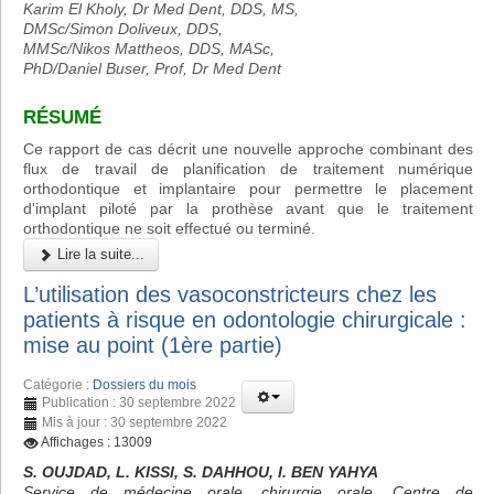
Karim El Kholy, Dr Med Dent, DDS, MS,
DMSc/Simon Doliveux, DDS,
MMSc/Nikos Mattheos, DDS, MASc,
PhD/Daniel Buser, Prof, Dr Med Dent
RÉSUMÉ
Ce rapport de cas décrit une nouvelle approche combinant des
flux de travail de planification de traitement numérique
orthodontique et implantaire pour permettre le placement
d'implant piloté par la prothèse avant que le traitement
orthodontique ne soit effectué ou terminé.
Lire la suite...
L’utilisation des vasoconstricteurs chez les
patients à risque en odontologie chirurgicale :
mise au point (1ère partie)
Catégorie :
Dossiers du mois
Publication : 30 septembre 2022
Mis à jour : 30 septembre 2022
Affichages : 13009
S. OUJDAD, L. KISSI, S. DAHHOU, I. BEN YAHYA
Service de médecine orale, chirurgie orale, Centre de