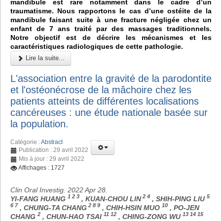
mandibule est rare notamment dans le cadre d’un
traumatisme. Nous rapportons le cas d’une ostéite de la
mandibule faisant suite à une fracture négligée chez un
enfant de 7 ans traité par des massages traditionnels.
Notre objectif est de décrire les mécanismes et les
caractéristiques radiologiques de cette pathologie.
Lire la suite...
L'association entre la gravité de la parodontite
et l'ostéonécrose de la mâchoire chez les
patients atteints de différentes localisations
cancéreuses : une étude nationale basée sur
la population.
Catégorie :
Abstract
Publication : 29 avril 2022
Mis à jour : 29 avril 2022
Affichages : 1727
Clin Oral Investig. 2022 Apr 28.
1 2 3
2 4
5
YI-FANG HUANG
, KUAN-CHOU LIN
, SHIH-PING LIU
6 7
2 8 9
10
, CHUNG-TA CHANG
, CHIH-HSIN MUO
, PO-JEN
2
11 12
13 14 15
CHANG
, CHUN-HAO TSAI
, CHING-ZONG WU