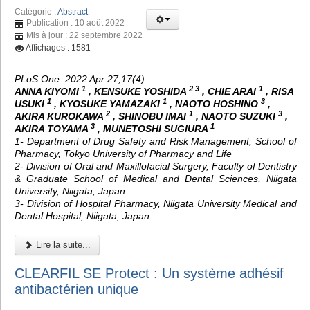
Catégorie :
Abstract
Publication : 10 août 2022
Mis à jour : 22 septembre 2022
Affichages : 1581
PLoS One. 2022 Apr 27;17(4)
1
2 3
1
ANNA KIYOMI
, KENSUKE YOSHIDA
, CHIE ARAI
, RISA
1
1
3
USUKI
, KYOSUKE YAMAZAKI
, NAOTO HOSHINO
,
2
1
3
AKIRA KUROKAWA
, SHINOBU IMAI
, NAOTO SUZUKI
,
3
1
AKIRA TOYAMA
, MUNETOSHI SUGIURA
1- Department of Drug Safety and Risk Management, School of
Pharmacy, Tokyo University of Pharmacy and Life
2- Division of Oral and Maxillofacial Surgery, Faculty of Dentistry
& Graduate School of Medical and Dental Sciences, Niigata
University, Niigata, Japan.
3- Division of Hospital Pharmacy, Niigata University Medical and
Dental Hospital, Niigata, Japan.
Lire la suite...
CLEARFIL SE Protect : Un système adhésif
antibactérien unique