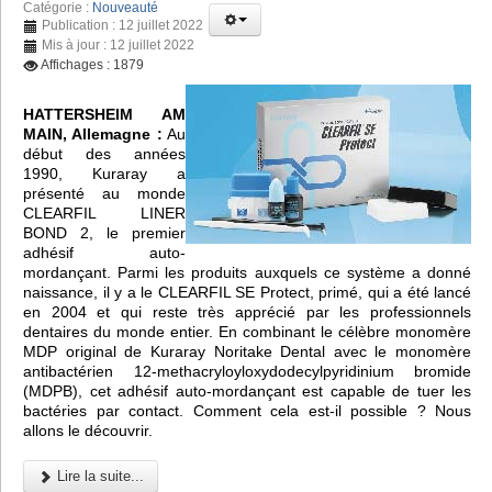
Catégorie :
Nouveauté
Publication : 12 juillet 2022
Mis à jour : 12 juillet 2022
Affichages : 1879
HATTERSHEIM AM
MAIN, Allemagne :
Au
début des années
1990, Kuraray a
présenté au monde
CLEARFIL LINER
BOND 2, le premier
adhésif auto-
mordançant. Parmi les produits auxquels ce système a donné
naissance, il y a le CLEARFIL SE Protect, primé, qui a été lancé
en 2004 et qui reste très apprécié par les professionnels
dentaires du monde entier. En combinant le célèbre monomère
MDP original de Kuraray Noritake Dental avec le monomère
antibactérien 12-methacryloyloxydodecylpyridinium bromide
(MDPB), cet adhésif auto-mordançant est capable de tuer les
bactéries par contact. Comment cela est-il possible ? Nous
allons le découvrir.
Lire la suite...