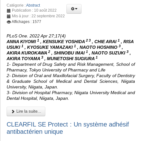
Catégorie :
Abstract
Publication : 10 août 2022
Mis à jour : 22 septembre 2022
Affichages : 1577
PLoS One. 2022 Apr 27;17(4)
1
2 3
1
ANNA KIYOMI
, KENSUKE YOSHIDA
, CHIE ARAI
, RISA
1
1
3
USUKI
, KYOSUKE YAMAZAKI
, NAOTO HOSHINO
,
2
1
3
AKIRA KUROKAWA
, SHINOBU IMAI
, NAOTO SUZUKI
,
3
1
AKIRA TOYAMA
, MUNETOSHI SUGIURA
1- Department of Drug Safety and Risk Management, School of
Pharmacy, Tokyo University of Pharmacy and Life
2- Division of Oral and Maxillofacial Surgery, Faculty of Dentistry
& Graduate School of Medical and Dental Sciences, Niigata
University, Niigata, Japan.
3- Division of Hospital Pharmacy, Niigata University Medical and
Dental Hospital, Niigata, Japan.
Lire la suite...
CLEARFIL SE Protect : Un système adhésif
antibactérien unique