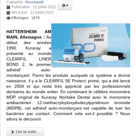
Catégorie :
Nouveauté
Publication : 12 juillet 2022
Mis à jour : 12 juillet 2022
Affichages : 1876
HATTERSHEIM AM
MAIN, Allemagne :
Au
début des années
1990, Kuraray a
présenté au monde
CLEARFIL LINER
BOND 2, le premier
adhésif auto-
mordançant. Parmi les produits auxquels ce système a donné
naissance, il y a le CLEARFIL SE Protect, primé, qui a été lancé
en 2004 et qui reste très apprécié par les professionnels
dentaires du monde entier. En combinant le célèbre monomère
MDP original de Kuraray Noritake Dental avec le monomère
antibactérien 12-methacryloyloxydodecylpyridinium bromide
(MDPB), cet adhésif auto-mordançant est capable de tuer les
bactéries par contact. Comment cela est-il possible ? Nous
allons le découvrir.
Lire la suite...