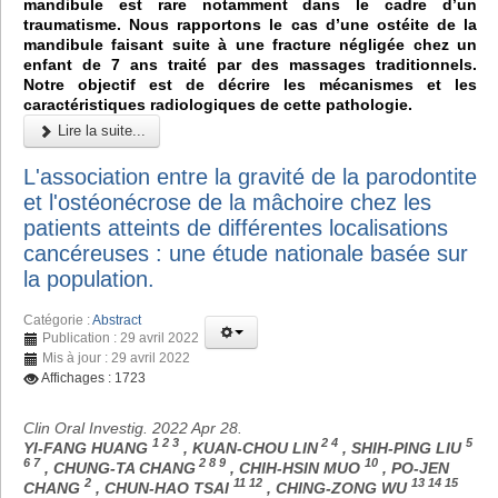
mandibule est rare notamment dans le cadre d’un
traumatisme. Nous rapportons le cas d’une ostéite de la
mandibule faisant suite à une fracture négligée chez un
enfant de 7 ans traité par des massages traditionnels.
Notre objectif est de décrire les mécanismes et les
caractéristiques radiologiques de cette pathologie.
Lire la suite...
L'association entre la gravité de la parodontite
et l'ostéonécrose de la mâchoire chez les
patients atteints de différentes localisations
cancéreuses : une étude nationale basée sur
la population.
Catégorie :
Abstract
Publication : 29 avril 2022
Mis à jour : 29 avril 2022
Affichages : 1723
Clin Oral Investig. 2022 Apr 28.
1 2 3
2 4
5
YI-FANG HUANG
, KUAN-CHOU LIN
, SHIH-PING LIU
6 7
2 8 9
10
, CHUNG-TA CHANG
, CHIH-HSIN MUO
, PO-JEN
2
11 12
13 14 15
CHANG
, CHUN-HAO TSAI
, CHING-ZONG WU