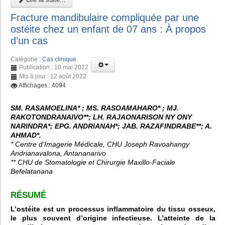
Fracture mandibulaire compliquée par une
ostéite chez un enfant de 07 ans : À propos
d’un cas
Catégorie :
Cas clinique
Publication : 10 mai 2022
Mis à jour : 12 août 2022
Affichages : 4094
SM. RASAMOELINA* ; MS. RASOAMAHARO* ; MJ.
RAKOTONDRANAIVO**; LH. RAJAONARISON NY ONY
NARINDRA*; EPG. ANDRIANAH*; JAB. RAZAFINDRABE**; A.
AHMAD*.
* Centre d’Imagerie Médicale, CHU Joseph Ravoahangy
Andrianavalona, Antananarivo
** CHU de Stomatologie et Chirurgie Maxillo-Faciale
Befelatanana
RÉSUMÉ
L’ostéite est un processus inflammatoire du tissu osseux,
le plus souvent d’origine infectieuse. L’atteinte de la