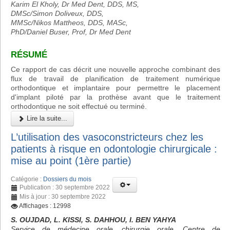
Karim El Kholy, Dr Med Dent, DDS, MS,
DMSc/Simon Doliveux, DDS,
MMSc/Nikos Mattheos, DDS, MASc,
PhD/Daniel Buser, Prof, Dr Med Dent
RÉSUMÉ
Ce rapport de cas décrit une nouvelle approche combinant des
flux de travail de planification de traitement numérique
orthodontique et implantaire pour permettre le placement
d'implant piloté par la prothèse avant que le traitement
orthodontique ne soit effectué ou terminé.
Lire la suite...
L’utilisation des vasoconstricteurs chez les
patients à risque en odontologie chirurgicale :
mise au point (1ère partie)
Catégorie :
Dossiers du mois
Publication : 30 septembre 2022
Mis à jour : 30 septembre 2022
Affichages : 12998
S. OUJDAD, L. KISSI, S. DAHHOU, I. BEN YAHYA
Service de médecine orale, chirurgie orale, Centre de