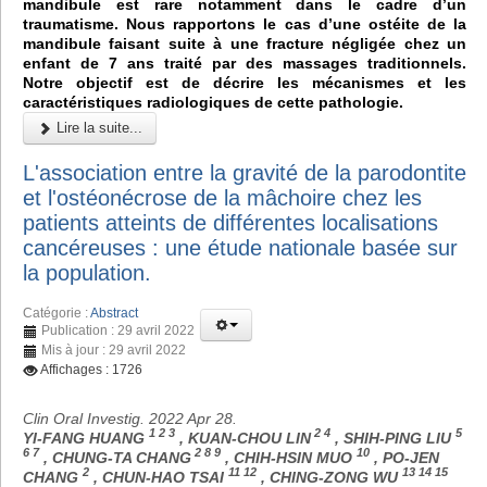
mandibule est rare notamment dans le cadre d’un
traumatisme. Nous rapportons le cas d’une ostéite de la
mandibule faisant suite à une fracture négligée chez un
enfant de 7 ans traité par des massages traditionnels.
Notre objectif est de décrire les mécanismes et les
caractéristiques radiologiques de cette pathologie.
Lire la suite...
L'association entre la gravité de la parodontite
et l'ostéonécrose de la mâchoire chez les
patients atteints de différentes localisations
cancéreuses : une étude nationale basée sur
la population.
Catégorie :
Abstract
Publication : 29 avril 2022
Mis à jour : 29 avril 2022
Affichages : 1726
Clin Oral Investig. 2022 Apr 28.
1 2 3
2 4
5
YI-FANG HUANG
, KUAN-CHOU LIN
, SHIH-PING LIU
6 7
2 8 9
10
, CHUNG-TA CHANG
, CHIH-HSIN MUO
, PO-JEN
2
11 12
13 14 15
CHANG
, CHUN-HAO TSAI
, CHING-ZONG WU