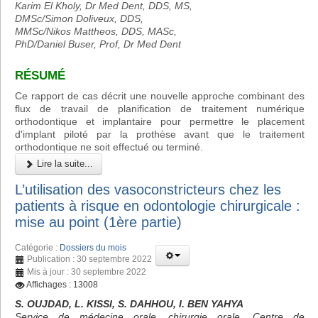
Karim El Kholy, Dr Med Dent, DDS, MS,
DMSc/Simon Doliveux, DDS,
MMSc/Nikos Mattheos, DDS, MASc,
PhD/Daniel Buser, Prof, Dr Med Dent
RÉSUMÉ
Ce rapport de cas décrit une nouvelle approche combinant des
flux de travail de planification de traitement numérique
orthodontique et implantaire pour permettre le placement
d'implant piloté par la prothèse avant que le traitement
orthodontique ne soit effectué ou terminé.
Lire la suite...
L’utilisation des vasoconstricteurs chez les
patients à risque en odontologie chirurgicale :
mise au point (1ère partie)
Catégorie :
Dossiers du mois
Publication : 30 septembre 2022
Mis à jour : 30 septembre 2022
Affichages : 13008
S. OUJDAD, L. KISSI, S. DAHHOU, I. BEN YAHYA
Service de médecine orale, chirurgie orale, Centre de