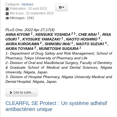
Catégorie :
Abstract
Publication : 10 août 2022
Mis à jour : 22 septembre 2022
Affichages : 1581
PLoS One. 2022 Apr 27;17(4)
1
2 3
1
ANNA KIYOMI
, KENSUKE YOSHIDA
, CHIE ARAI
, RISA
1
1
3
USUKI
, KYOSUKE YAMAZAKI
, NAOTO HOSHINO
,
2
1
3
AKIRA KUROKAWA
, SHINOBU IMAI
, NAOTO SUZUKI
,
3
1
AKIRA TOYAMA
, MUNETOSHI SUGIURA
1- Department of Drug Safety and Risk Management, School of
Pharmacy, Tokyo University of Pharmacy and Life
2- Division of Oral and Maxillofacial Surgery, Faculty of Dentistry
& Graduate School of Medical and Dental Sciences, Niigata
University, Niigata, Japan.
3- Division of Hospital Pharmacy, Niigata University Medical and
Dental Hospital, Niigata, Japan.
Lire la suite...
CLEARFIL SE Protect : Un système adhésif
antibactérien unique