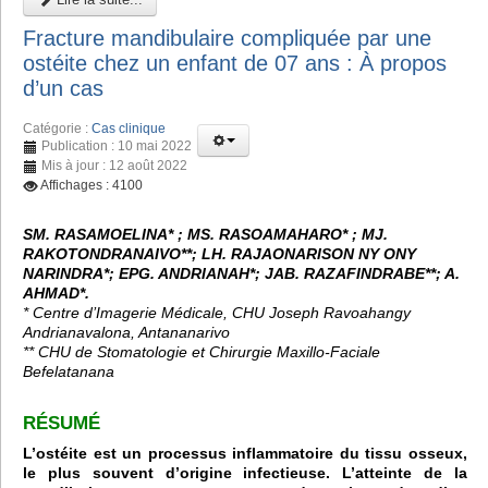
Fracture mandibulaire compliquée par une
ostéite chez un enfant de 07 ans : À propos
d’un cas
Catégorie :
Cas clinique
Publication : 10 mai 2022
Mis à jour : 12 août 2022
Affichages : 4100
SM. RASAMOELINA* ; MS. RASOAMAHARO* ; MJ.
RAKOTONDRANAIVO**; LH. RAJAONARISON NY ONY
NARINDRA*; EPG. ANDRIANAH*; JAB. RAZAFINDRABE**; A.
AHMAD*.
* Centre d’Imagerie Médicale, CHU Joseph Ravoahangy
Andrianavalona, Antananarivo
** CHU de Stomatologie et Chirurgie Maxillo-Faciale
Befelatanana
RÉSUMÉ
L’ostéite est un processus inflammatoire du tissu osseux,
le plus souvent d’origine infectieuse. L’atteinte de la