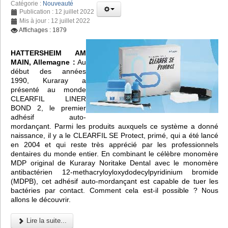
Catégorie :
Nouveauté
Publication : 12 juillet 2022
Mis à jour : 12 juillet 2022
Affichages : 1879
HATTERSHEIM AM
MAIN, Allemagne :
Au
début des années
1990, Kuraray a
présenté au monde
CLEARFIL LINER
BOND 2, le premier
adhésif auto-
mordançant. Parmi les produits auxquels ce système a donné
naissance, il y a le CLEARFIL SE Protect, primé, qui a été lancé
en 2004 et qui reste très apprécié par les professionnels
dentaires du monde entier. En combinant le célèbre monomère
MDP original de Kuraray Noritake Dental avec le monomère
antibactérien 12-methacryloyloxydodecylpyridinium bromide
(MDPB), cet adhésif auto-mordançant est capable de tuer les
bactéries par contact. Comment cela est-il possible ? Nous
allons le découvrir.
Lire la suite...