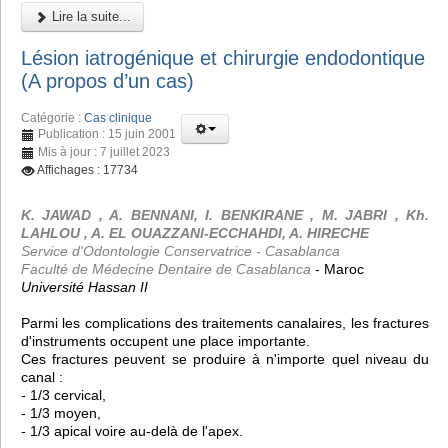
Lire la suite...
Lésion iatrogénique et chirurgie endodontique
(A propos d’un cas)
Catégorie :
Cas clinique
Publication : 15 juin 2001
Mis à jour : 7 juillet 2023
Affichages : 17734
K. JAWAD , A. BENNANI, I. BENKIRANE , M. JABRI , Kh.
LAHLOU , A. EL OUAZZANI-ECCHAHDI, A. HIRECHE
Service d'Odontologie Conservatrice - Casablanca
Faculté de Médecine Dentaire de Casablanca
- Maroc
Université Hassan II
Parmi les complications des traitements canalaires, les fractures
d'instruments occupent une place importante.
Ces fractures peuvent se produire à n'importe quel niveau du
canal :
- 1/3 cervical,
- 1/3 moyen,
- 1/3 apical voire au-delà de l'apex.