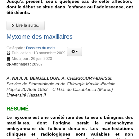
Jusqu’à présent, seuls quelques cas de cette affection,
dont le début se situe dans l’enfance ou l’adolescence, ont
été décrits.
Lire la suite...
Myxome des maxillaires
Catégorie :
Dossiers du mois
Publication : 13 novembre 2009
Mis à jour : 26 juin 2023
Affichages : 28987
A. NAJI, A. BENJELLOUN, A. CHEKKOURY-IDRISSI.
Service de Stomatologie et de Chirurgie Maxillo-Faciale
Hôpital 20 Août 1953 – C.H.U. de Casablanca (Maroc)
Université Hassan II
R
É
SUMÉ
Le myxome est une variété rare des tumeurs bénignes des
maxillaires, dont l’origine serait le mésenchyme
embryonnaire du follicule dentaire. Les manifestations
cliniques et radiologiques sont variables et non