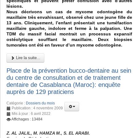
spécifiques et peuvent prêter confusion avec d’autres
lésions.
Nous décrivons un cas de myxome odontogène du
maxillaire très envahissant, observé chez une jeune fille de
13 ans. Cliniquement, l’enfant présentait une tuméfaction
maxillaire gauche, indolore et ferme à la palpation. Une
TDM du massif facial montrait un processus expansif
ostéolytique soufflant le maxillaire. Deux biopsies
tumorales ont été en faveur d’un myxome odontogène.
Lire la suite...
Place de la prévention bucco-dentaire au sein
du centre de consultation et de traitement
dentaire de Casablanca (Maroc): enquête
auprès de 129 praticiens
Catégorie :
Dossiers du mois
Publication : 4 novembre 2009
Mis à jour : 6 avril 2022
Affichages : 13484
Z. AL JALIL, M. HAMZA M., S. EL ARABI.