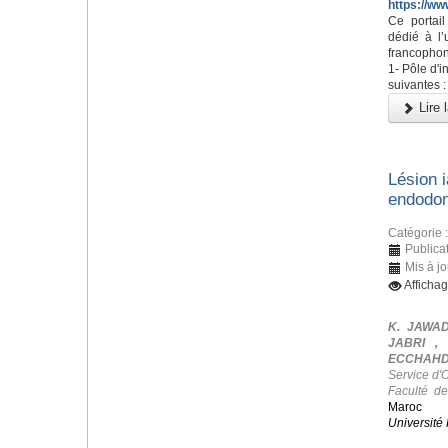
https://ww
Ce portai
dédié à l’
francophon
1- Pôle d'i
suivantes :
Lire l
Lésion i
endodon
Catégorie 
Publicat
Mis à jo
Afficha
K. JAWAD
JABRI ,
ECCHAHDI
Service d'
Faculté d
Maroc
Université 