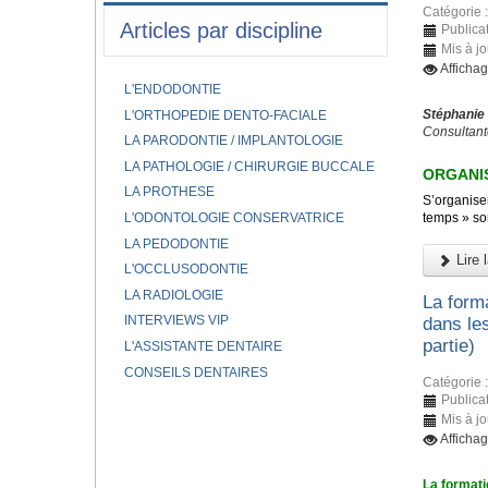
Catégorie 
Articles par discipline
Publicat
Mis à jo
Afficha
L'ENDODONTIE
Stéphanie
L'ORTHOPEDIE DENTO-FACIALE
Consultant
LA PARODONTIE / IMPLANTOLOGIE
LA PATHOLOGIE / CHIRURGIE BUCCALE
ORGANIS
LA PROTHESE
S’organiser
L'ODONTOLOGIE CONSERVATRICE
temps » son
LA PEDODONTIE
Lire l
L'OCCLUSODONTIE
LA RADIOLOGIE
La forma
INTERVIEWS VIP
dans le
partie)
L'ASSISTANTE DENTAIRE
CONSEILS DENTAIRES
Catégorie 
Publicat
Mis à j
Afficha
La formati