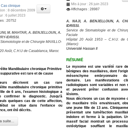
Mis à jour : 26 juin 2023
:
Cas clinique
Affichages : 28987
tion : 8 décembre 2009
ur : 6 juillet 2023
ges : 20752
A. NAJI, A. BENJELLOUN, A. C
IDRISSI.
Service de Stomatologie et de Chirurg
UNI, M. MAHTAR, A. BENJELLOUN, A.
Faciale
Y-IDRISSI.
Hôpital 20 Août 1953 – C.H.U. de 
 Stomotologie et de Chirurgie MAXILLO-
(Maroc)
Université Hassan II
 20 Août, C.H.U de Casablanca, Maroc
R
É
SUMÉ
Le myxome est une variété rare d
lite Mandibulaire chronique Primitive
bénignes des maxillaires, dont l’origi
suppurative est rare et de cause
mésenchyme embryonnaire du 
dentaire. Les manifestations cl
eurs décrivent un cas rare
radiologiques sont variables et non 
lite mandibulaire chronique primitive
et peuvent prêter confusion ave
ille de 6 ans, l'examen histologique a
lésions.
 confirmer le diagnostic.
Jusqu’à
Nous décrivons un cas de myxome 
euls quelques cas de cette affection,
du maxillaire très envahissant, ob
début se situe dans l’enfance ou
une jeune fille de 13 ans. Cliniquemen
nce, ont été décrits.
présentait une tuméfaction maxilla
indolore et ferme à la palpation. 
a suite...
massif facial montrait un processu
ostéolytique soufflant le maxill