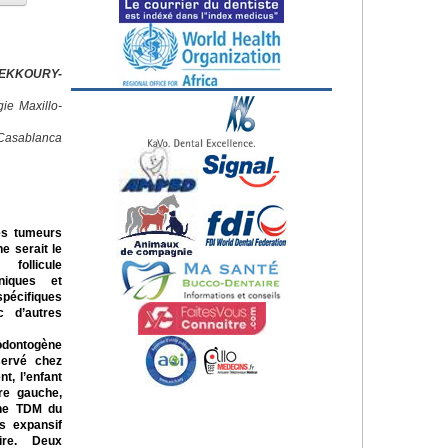
HEKKOURY-
ie Maxillo-
Casablanca
es tumeurs
ne serait le
follicule
iniques et
spécifiques
c d’autres
odontogène
servé chez
t, l’enfant
ire gauche,
Une TDM du
s expansif
aire. Deux