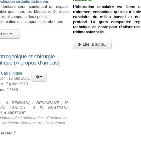
w.lecourrierdudentiste.com
.
l dentaire sera maintenant un espace
L’obturation canalaire est l’acte 
utile pour tous les Médecins Dentistes
traitement endontique qui vise à isole
es, et comporte deux pôles :
canalaire du milieu buccal et du
nformation qui comporte les rubriques
profond. La gutta compactée rep
technique de choix pour réaliser une
tridimensionnelle.
a suite...
Lire la suite...
atrogénique et chirurgie
tique (A propos d’un cas)
:
Cas clinique
ion : 15 juin 2001
ur : 7 juillet 2023
ges : 17733
 , A. BENNANI, I. BENKIRANE , M.
 Kh. LAHLOU , A. EL OUAZZANI-
, A. HIRECHE
Odontologie Conservatrice - Casablanca
e Médecine Dentaire de Casablanca
-
Hassan II