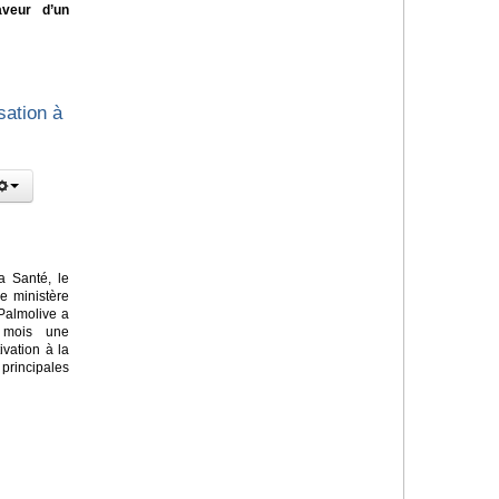
aveur d’un
sation à
a Santé, le
le ministère
Palmolive a
 mois une
vation à la
principales