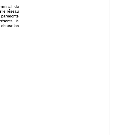
terminal du
r le réseau
 parodonte
résente la
 obturation