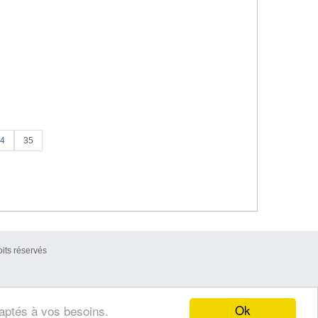
4
35
its réservés
Ok
daptés à vos besoins.