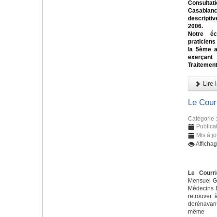
Consulta
Casablan
descriptiv
2006.
Notre éc
praticiens
la 5ème a
exerçant
Traitement
Lire l
Le Cour
Catégorie 
Publicat
Mis à jo
Afficha
Le Courri
Mensuel Gr
Médecins D
retrouver 
dorénavant
m