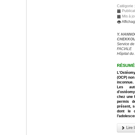
Catégorie 
Publica
Mis à jo
Afficha
Y. HANNO
CHEKKOUR
Service de
FACIALE
Hôpital du
RÉSUMÉ
L'Ostéomyé
(OCP) non 
inconnue.
Les aut
d'ostéomyé
chez une f
permis de
présent, s
dont le 
l’adolesce
Lire l