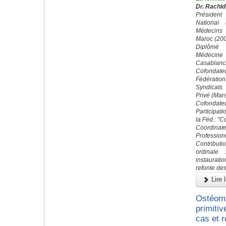
Dr. Rachid
Préside
National
Médecins
Maroc (20
Diplômé 
Médecin
Casablanc
Cofond
Fédératio
Syndicats
Privé (Mar
Cofondateu
Participati
la Féd.: "
Coordin
Profession
Contributi
ordinale 
instaurati
refonte des
Lire l
Ostéomy
primitiv
cas et r