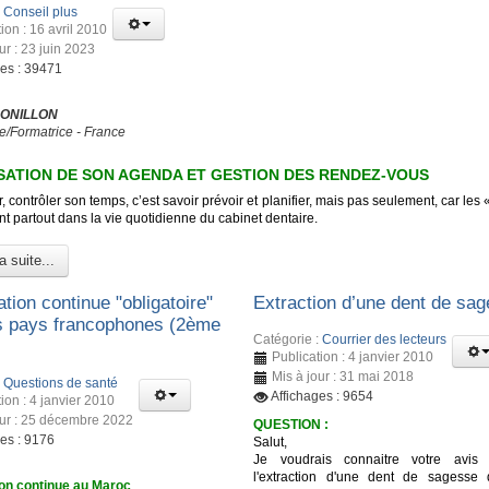
:
Conseil plus
ion : 16 avril 2010
ur : 23 juin 2023
ges : 39471
 ONILLON
e/Formatrice - France
ATION DE SON AGENDA ET GESTION DES RENDEZ-VOUS
, contrôler son temps, c’est savoir prévoir et planifier, mais pas seulement, car les 
t partout dans la vie quotidienne du cabinet dentaire.
a suite...
tion continue "obligatoire"
Extraction d’une dent de sa
s pays francophones (2ème
Catégorie :
Courrier des lecteurs
Publication : 4 janvier 2010
Mis à jour : 31 mai 2018
:
Questions de santé
Affichages : 9654
ion : 4 janvier 2010
our : 25 décembre 2022
QUESTION :
ges : 9176
Salut,
Je voudrais connaitre votre avis 
l'extraction d'une dent de sagesse
on continue au Maroc