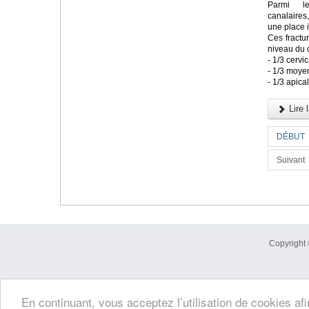
Parmi le
canalaires
une place 
Ces fractu
niveau du 
- 1/3 cervic
- 1/3 moye
- 1/3 apica
Lire l
DÉBUT
Suivant
Copyright 
En continuant, vous acceptez l’utilisation de cookies af