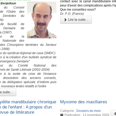
contact avec le canal mandibulaire infé
 Benjelloun
peur d'avoir des complications après l'o
nt du Conseil
Que me conseillez-vous?
 de l'Ordre des
Dr. P. D. (France)
 Dentistes du
Lire la suite...
09)
de faculté de
e Dentaire de
a (1987)
ateur de la
n Nationale des
 des Chirurgiens dentistes du Secteur
s 1998)
r du syndicat régional de casa (SMDC)
on à la création d'un bulletin syndical de
Convergence Dentaire"
ateur du Comité National des
nels de Santé Libérale (2002-2004)
on à la sortie de crise de l'instance
: dissolution des anciens conseils,
on de délégation spéciale d’intérim puis
 nouveaux textes relatifs à l'ordre
a suite...
élite mandibulaire chronique
Myxome des maxillaires
e de l'enfant : A propos d'un
Catégorie :
Dossiers du mois
evue de littérature
Publication : 13 novembre 2009