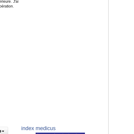
rieure. J'ai
pération.
index medicus