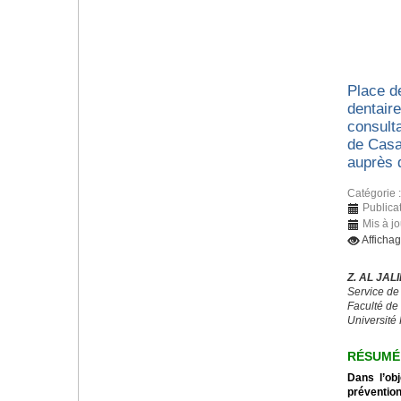
Place d
dentaire
consulta
de Casa
auprès 
Catégorie 
Publica
Mis à jo
Afficha
Z. AL JALI
Service de
Faculté de
Université 
RÉSUMÉ
Dans l’obj
préventio