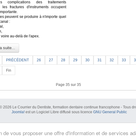
s complications des traitements
, les fractures d'instruments occupent
importante.
res peuvent se produire à n'importe quel
canal :
al,
n,
l voire au-delà de l'apex.
a suite...
PRÉCÉDENT
26
27
28
29
30
31
32
33
3
Fin
Page 35 sur 35
© 2026 Le Courrier du Dentiste, formation dentaire continue francophone - Tous dro
Joomla!
est un Logiciel Libre diffusé sous licence
GNU General Public
in de vous proposer une offre d'information et de services a