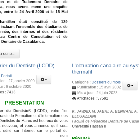
tion et de Traitement Dentaire de
ca, nous avons mené une enquête
e, entre le 24 Avril 2006 et le 15 Mai
hantillon était constitué de 129
 incluant l’ensemble des étudiants de
nnée, des internes et des résidents
 au Centre de Consultation et de
 Dentaire de Casablanca.
a suite...
rier du Dentiste (LCDD)
L’obturation canalaire au sy
thermafil
:
Portail
ion : 27 janvier 2009
Catégorie :
Dossiers du mois
ur : 6 octobre 2020
Publication : 15 avril 2002
ges : 7413
Mis à jour : 24 juin 2023
Affichages : 37592
PRESENTATION
er du Dentiste
® (LCDD), votre 1er
K. JAWAD, M. JABRI, A. BENNANI, A.
atuit de Formation et d’Information des
ELOUAZZANI
entistes du Maroc est heureux de vous
Faculté de Médecine Dentaire de Casa
à nouveau, et vous annonce qu’il sera
Université Hassan II
 édité sur Internet sur le portail du
ême nom
RÉSUMÉ