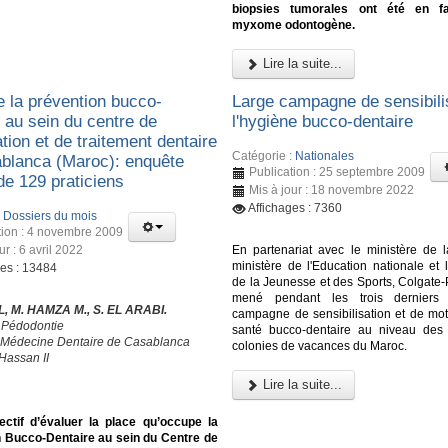
biopsies tumorales ont été en f
myxome odontogène.
Lire la suite...
e la prévention bucco-
Large campagne de sensibili
 au sein du centre de
l'hygiène bucco-dentaire
tion et de traitement dentaire
Catégorie :
Nationales
blanca (Maroc): enquête
Publication : 25 septembre 2009
de 129 praticiens
Mis à jour : 18 novembre 2022
Affichages : 7360
:
Dossiers du mois
tion : 4 novembre 2009
ur : 6 avril 2022
En partenariat avec le ministère de l
ministère de l'Education nationale et 
ges : 13484
de la Jeunesse et des Sports, Colgate-
mené pendant les trois derniers
L, M. HAMZA M., S. EL ARABI.
campagne de sensibilisation et de moti
 Pédodontie
santé bucco-dentaire au niveau des 
 Médecine Dentaire de Casablanca
colonies de vacances du Maroc.
Hassan II
Lire la suite...
ectif d’évaluer la place qu’occupe la
n Bucco-Dentaire au sein du Centre de