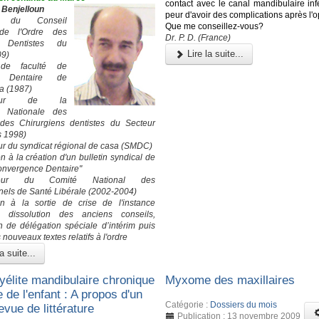
contact avec le canal mandibulaire infé
 Benjelloun
peur d'avoir des complications après l'o
nt du Conseil
Que me conseillez-vous?
 de l'Ordre des
Dr. P. D. (France)
 Dentistes du
Lire la suite...
09)
de faculté de
e Dentaire de
a (1987)
ateur de la
n Nationale des
 des Chirurgiens dentistes du Secteur
s 1998)
r du syndicat régional de casa (SMDC)
on à la création d'un bulletin syndical de
Convergence Dentaire"
ateur du Comité National des
nels de Santé Libérale (2002-2004)
on à la sortie de crise de l'instance
: dissolution des anciens conseils,
on de délégation spéciale d’intérim puis
 nouveaux textes relatifs à l'ordre
a suite...
élite mandibulaire chronique
Myxome des maxillaires
e de l'enfant : A propos d'un
Catégorie :
Dossiers du mois
evue de littérature
Publication : 13 novembre 2009