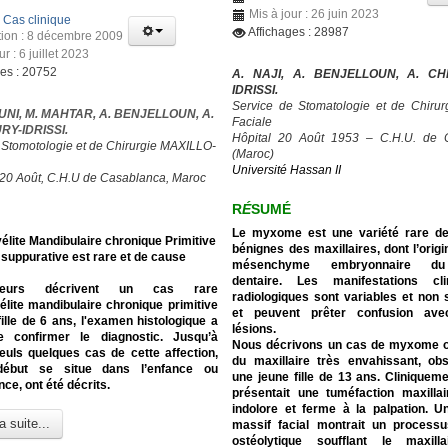
Mis à jour : 26 juin 2023
:
Cas clinique
Affichages : 28987
tion : 8 décembre 2009
ur : 6 juillet 2023
ges : 20752
A. NAJI, A. BENJELLOUN, A. C
IDRISSI.
Service de Stomatologie et de Chirurg
UNI, M. MAHTAR, A. BENJELLOUN, A.
Faciale
Y-IDRISSI.
Hôpital 20 Août 1953 – C.H.U. de 
 Stomotologie et de Chirurgie MAXILLO-
(Maroc)
Université Hassan II
 20 Août, C.H.U de Casablanca, Maroc
R
É
SUMÉ
Le myxome est une variété rare d
lite Mandibulaire chronique Primitive
bénignes des maxillaires, dont l’origi
suppurative est rare et de cause
mésenchyme embryonnaire du 
dentaire. Les manifestations cl
eurs décrivent un cas rare
radiologiques sont variables et non 
lite mandibulaire chronique primitive
et peuvent prêter confusion ave
ille de 6 ans, l'examen histologique a
lésions.
 confirmer le diagnostic.
Jusqu’à
Nous décrivons un cas de myxome 
euls quelques cas de cette affection,
du maxillaire très envahissant, ob
début se situe dans l’enfance ou
une jeune fille de 13 ans. Cliniquemen
nce, ont été décrits.
présentait une tuméfaction maxilla
indolore et ferme à la palpation. 
a suite...
massif facial montrait un processu
ostéolytique soufflant le maxill