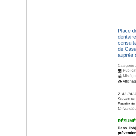
Place d
dentaire
consulta
de Casa
auprès 
Catégorie 
Publica
Mis à jo
Afficha
Z. AL JALI
Service de
Faculté de
Université 
RÉSUMÉ
Dans l’obj
préventio