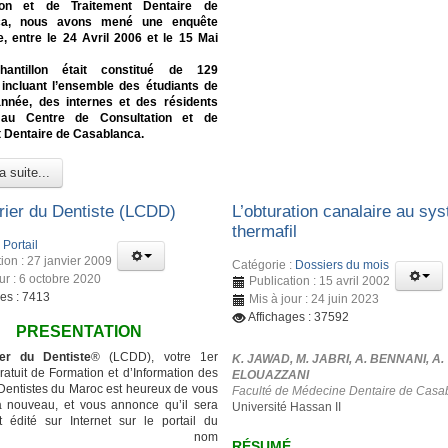
tion et de Traitement Dentaire de
ca, nous avons mené une enquête
e, entre le 24 Avril 2006 et le 15 Mai
hantillon était constitué de 129
 incluant l’ensemble des étudiants de
nnée, des internes et des résidents
 au Centre de Consultation et de
 Dentaire de Casablanca.
a suite...
rier du Dentiste (LCDD)
L’obturation canalaire au sy
thermafil
:
Portail
ion : 27 janvier 2009
Catégorie :
Dossiers du mois
ur : 6 octobre 2020
Publication : 15 avril 2002
ges : 7413
Mis à jour : 24 juin 2023
Affichages : 37592
PRESENTATION
er du Dentiste
® (LCDD), votre 1er
K. JAWAD, M. JABRI, A. BENNANI, A.
atuit de Formation et d’Information des
ELOUAZZANI
entistes du Maroc est heureux de vous
Faculté de Médecine Dentaire de Casa
à nouveau, et vous annonce qu’il sera
Université Hassan II
 édité sur Internet sur le portail du
ême nom
RÉSUMÉ