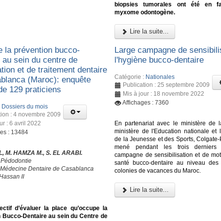
biopsies tumorales ont été en f
myxome odontogène.
Lire la suite...
e la prévention bucco-
Large campagne de sensibili
 au sein du centre de
l'hygiène bucco-dentaire
tion et de traitement dentaire
Catégorie :
Nationales
blanca (Maroc): enquête
Publication : 25 septembre 2009
de 129 praticiens
Mis à jour : 18 novembre 2022
Affichages : 7360
:
Dossiers du mois
tion : 4 novembre 2009
ur : 6 avril 2022
En partenariat avec le ministère de l
ministère de l'Education nationale et 
ges : 13484
de la Jeunesse et des Sports, Colgate-
mené pendant les trois derniers
L, M. HAMZA M., S. EL ARABI.
campagne de sensibilisation et de moti
 Pédodontie
santé bucco-dentaire au niveau des 
 Médecine Dentaire de Casablanca
colonies de vacances du Maroc.
Hassan II
Lire la suite...
ectif d’évaluer la place qu’occupe la
n Bucco-Dentaire au sein du Centre de