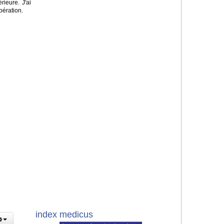
rieure. J'ai
pération.
index medicus