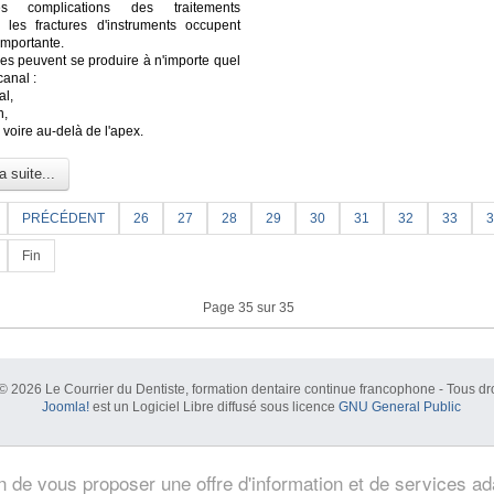
s complications des traitements
, les fractures d'instruments occupent
importante.
res peuvent se produire à n'importe quel
canal :
al,
n,
l voire au-delà de l'apex.
a suite...
PRÉCÉDENT
26
27
28
29
30
31
32
33
3
Fin
Page 35 sur 35
© 2026 Le Courrier du Dentiste, formation dentaire continue francophone - Tous dro
Joomla!
est un Logiciel Libre diffusé sous licence
GNU General Public
in de vous proposer une offre d'information et de services a