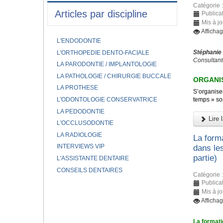
Catégorie 
Articles par discipline
Publicat
Mis à jo
Afficha
L'ENDODONTIE
Stéphanie
L'ORTHOPEDIE DENTO-FACIALE
Consultant
LA PARODONTIE / IMPLANTOLOGIE
LA PATHOLOGIE / CHIRURGIE BUCCALE
ORGANIS
LA PROTHESE
S’organiser
L'ODONTOLOGIE CONSERVATRICE
temps » son
LA PEDODONTIE
Lire l
L'OCCLUSODONTIE
LA RADIOLOGIE
La forma
INTERVIEWS VIP
dans le
partie)
L'ASSISTANTE DENTAIRE
CONSEILS DENTAIRES
Catégorie 
Publicat
Mis à j
Afficha
La formati