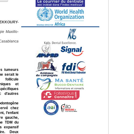
HEKKOURY-
ie Maxillo-
Casablanca
es tumeurs
ne serait le
follicule
iniques et
spécifiques
c d’autres
odontogène
servé chez
t, l’enfant
ire gauche,
Une TDM du
s expansif
aire. Deux