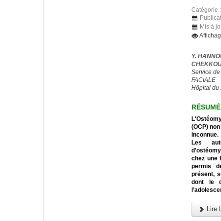
Catégorie 
Publica
Mis à jo
Afficha
Y. HANNO
CHEKKOUR
Service de
FACIALE
Hôpital du
RÉSUMÉ
L'Ostéomyé
(OCP) non 
inconnue.
Les aut
d'ostéomyé
chez une f
permis de
présent, s
dont le 
l’adolesce
Lire l