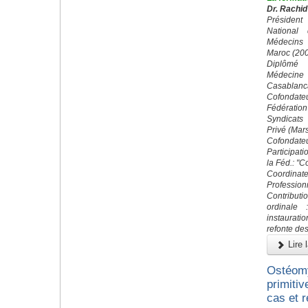
Dr. Rachid
Préside
National
Médecins
Maroc (20
Diplômé 
Médecin
Casablanc
Cofond
Fédératio
Syndicats
Privé (Mar
Cofondateu
Participati
la Féd.: "
Coordin
Profession
Contributi
ordinale 
instaurati
refonte des
Lire l
Ostéomy
primitiv
cas et r