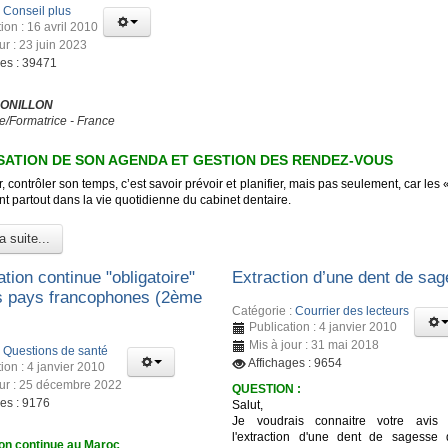
:
Conseil plus
ion : 16 avril 2010
ur : 23 juin 2023
ges : 39471
 ONILLON
e/Formatrice - France
ATION DE SON AGENDA ET GESTION DES RENDEZ-VOUS
, contrôler son temps, c’est savoir prévoir et planifier, mais pas seulement, car les 
t partout dans la vie quotidienne du cabinet dentaire.
a suite...
tion continue "obligatoire"
Extraction d’une dent de sa
s pays francophones (2ème
Catégorie :
Courrier des lecteurs
Publication : 4 janvier 2010
Mis à jour : 31 mai 2018
:
Questions de santé
Affichages : 9654
ion : 4 janvier 2010
our : 25 décembre 2022
QUESTION :
ges : 9176
Salut,
Je voudrais connaitre votre avis 
l'extraction d'une dent de sagesse
on continue au Maroc