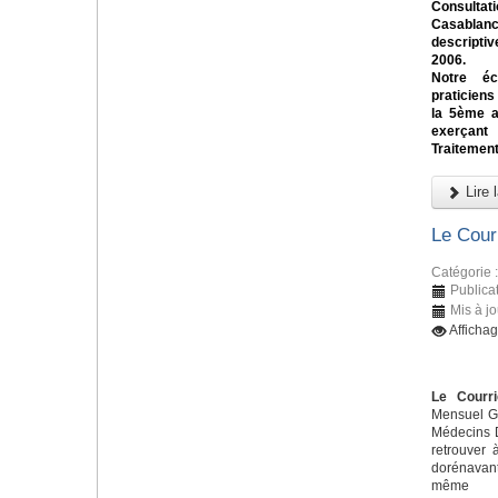
Consulta
Casablan
descriptiv
2006.
Notre éc
praticiens
la 5ème a
exerçant
Traitement
Lire l
Le Cour
Catégorie 
Publicat
Mis à jo
Afficha
Le Courri
Mensuel Gr
Médecins D
retrouver 
dorénavant
m