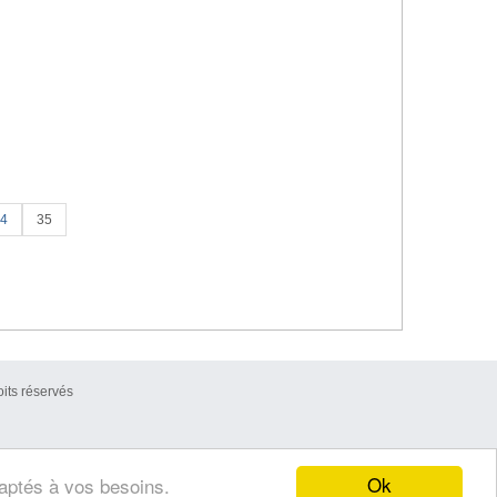
4
35
its réservés
Ok
daptés à vos besoins.