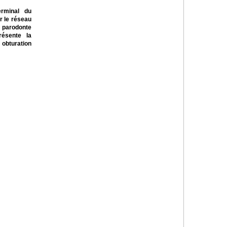
terminal du
r le réseau
 parodonte
résente la
 obturation