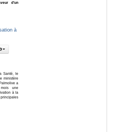
aveur d’un
sation à
a Santé, le
le ministère
Palmolive a
 mois une
vation à la
principales