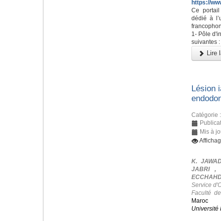
https://ww
Ce portai
dédié à l’
francophon
1- Pôle d'i
suivantes :
Lire l
Lésion i
endodon
Catégorie 
Publicat
Mis à jo
Afficha
K. JAWAD
JABRI ,
ECCHAHDI
Service d'
Faculté d
Maroc
Université 