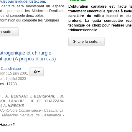
w.lecourrierdudentiste.com
.
l dentaire sera maintenant un espace
L’obturation canalaire est l’acte 
utile pour tous les Médecins Dentistes
traitement endontique qui vise à isole
es, et comporte deux pôles :
canalaire du milieu buccal et du
nformation qui comporte les rubriques
profond. La gutta compactée rep
technique de choix pour réaliser une
tridimensionnelle.
a suite...
Lire la suite...
atrogénique et chirurgie
tique (A propos d’un cas)
:
Cas clinique
ion : 15 juin 2001
ur : 7 juillet 2023
ges : 17733
 , A. BENNANI, I. BENKIRANE , M.
 Kh. LAHLOU , A. EL OUAZZANI-
, A. HIRECHE
Odontologie Conservatrice - Casablanca
e Médecine Dentaire de Casablanca
-
Hassan II