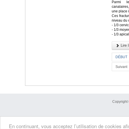
Parmi le
canalaires
une place 
Ces fractu
niveau du 
- 1/3 cervic
- 1/3 moye
- 1/3 apica
Lire l
DÉBUT
Suivant
Copyright 
En continuant, vous acceptez l’utilisation de cookies af