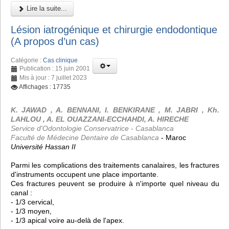
Lire la suite...
Lésion iatrogénique et chirurgie endodontique
(A propos d’un cas)
Catégorie :
Cas clinique
Publication : 15 juin 2001
Mis à jour : 7 juillet 2023
Affichages : 17735
K. JAWAD , A. BENNANI, I. BENKIRANE , M. JABRI , Kh.
LAHLOU , A. EL OUAZZANI-ECCHAHDI, A. HIRECHE
Service d'Odontologie Conservatrice - Casablanca
Faculté de Médecine Dentaire de Casablanca
- Maroc
Université Hassan II
Parmi les complications des traitements canalaires, les fractures
d'instruments occupent une place importante.
Ces fractures peuvent se produire à n'importe quel niveau du
canal :
- 1/3 cervical,
- 1/3 moyen,
- 1/3 apical voire au-delà de l'apex.