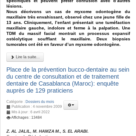
spécifiques et peuvent prêter confusion avec d’autres
lésions.
Nous décrivons un cas de myxome odontogène du
maxillaire très envahissant, observé chez une jeune fille de
13 ans. Cliniquement, l’enfant présentait une tuméfaction
maxillaire gauche, indolore et ferme à la palpation. Une
TDM du massif facial montrait un processus expansif
ostéolytique soufflant le maxillaire. Deux biopsies
tumorales ont été en faveur d’un myxome odontogène.
Lire la suite...
Place de la prévention bucco-dentaire au sein
du centre de consultation et de traitement
dentaire de Casablanca (Maroc): enquête
auprès de 129 praticiens
Catégorie :
Dossiers du mois
Publication : 4 novembre 2009
Mis à jour : 6 avril 2022
Affichages : 13484
Z. AL JALIL, M. HAMZA M., S. EL ARABI.