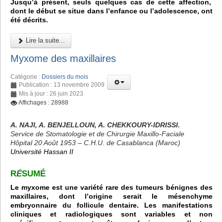
Jusqu’à présent, seuls quelques cas de cette affection,
dont le début se situe dans l’enfance ou l’adolescence, ont
été décrits.
Lire la suite...
Myxome des maxillaires
Catégorie :
Dossiers du mois
Publication : 13 novembre 2009
Mis à jour : 26 juin 2023
Affichages : 28988
A. NAJI, A. BENJELLOUN, A. CHEKKOURY-IDRISSI.
Service de Stomatologie et de Chirurgie Maxillo-Faciale
Hôpital 20 Août 1953 – C.H.U. de Casablanca (Maroc)
Université Hassan II
R
É
SUMÉ
Le myxome est une variété rare des tumeurs bénignes des
maxillaires, dont l’origine serait le mésenchyme
embryonnaire du follicule dentaire. Les manifestations
cliniques et radiologiques sont variables et non